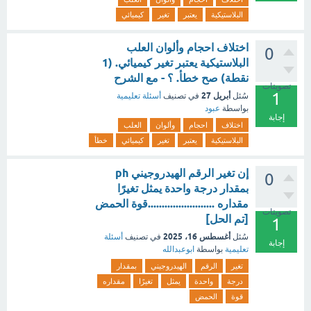
البلاستيكية
يعتبر
تغير
كيميائي
اختلاف احجام وألوان العلب
0
البلاستيكية يعتبر تغير كيميائي. (1
نقطة) صح خطأ. ؟ - مع الشرح
تصويتات
1
أبريل 27
سُئل
في تصنيف
أسئلة تعليمية
بواسطة
عبود
إجابة
اختلاف
احجام
وألوان
العلب
البلاستيكية
يعتبر
تغير
كيميائي
خطأ
إن تغير الرقم الهيدروجيني ph
0
بمقدار درجة واحدة يمثل تغيرًا
مقداره ........................قوة الحمض
تصويتات
[تم الحل]
1
أغسطس 16، 2025
سُئل
في تصنيف
أسئلة
إجابة
تعليمية
بواسطة
ابوعبدالله
تغير
الرقم
الهيدروجيني
بمقدار
درجة
واحدة
يمثل
تغيرًا
مقداره
قوة
الحمض