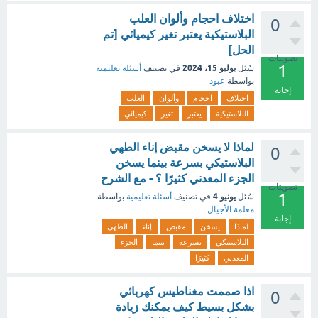
اختلاف احجام وألوان العلب
0
البلاستيكية يعتبر تغير كيميائي [تم
الحل]
تصويتات
1
يوليو 15، 2024
سُئل
في تصنيف
أسئلة تعليمية
بواسطة
عبود
إجابة
اختلاف
احجام
وألوان
العلب
البلاستيكية
يعتبر
تغير
كيميائي
لماذا لا يسخن مقبض إناء الطهي
0
البلاستيكي بسرعة بينما يسخن
الجزء المعدني كثيرًا ؟ - مع الشرح
تصويتات
1
يونيو 4
سُئل
في تصنيف
أسئلة تعليمية
بواسطة
معلمة الأجيال
إجابة
لماذا
يسخن
مقبض
إناء
الطهي
البلاستيكي
بسرعة
بينما
الجزء
المعدني
كثيرًا
اذا صممت مغناطيس كهربائي
0
بشكل بسيط كيف يمكنك زيادة