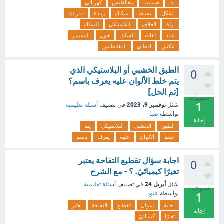
اذا
صممت
مغناطيس
كهربائي
بشكل
بسيط
يمكنك
زيادة
قدراتك
ازلة
الغلاف
البلاستيكي
للسلك
عدد
لفات
السلك
حول
المسمار
عكس
اقطاي
المغناطيس
الطبق الخشبي أو البلاستيكي الذي
0
يتم خلط الألوان عليه يعرف باسم؟
[تم الحل]
تصويتات
1
نوفمبر 9، 2023
سُئل
في تصنيف
أسئلة تعليمية
بواسطة
صبا
إجابة
الطبق
الخشبي
البلاستيكي
يتم
خلط
الألوان
عليه
يعرف
باسم
اجابة سؤال تقطيع التفاحة يعتبر
0
تغيرًا كيميائيً. ؟ - مع الشرح
أبريل 24
سُئل
في تصنيف
أسئلة تعليمية
تصويتات
بواسطة
عبود
1
اجابة
سؤال
تقطيع
التفاحة
يعتبر
إجابة
تغيرًا
كيميائيً