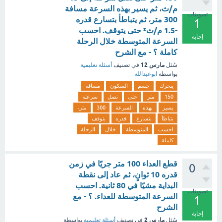
م/ث، ثم يسير بهذه السرعة مسافة
تصويتات
300 متر، ثم يتباطأ بتسارع قدره
1
-1.5 م/ث² حتى يتوقف. احسب
إجابة
السرعة المتوسطة خلال الرحلة
كاملة ؟ - مع الشرح
مارس 12
سُئل
في تصنيف
أسئلة تعليمية
بواسطة
ابوعبدالله
يتحرك
جسم
السكون
مسافة
150
متر
حتى
تصل
سرعته
يسير
بهذه
السرعة
300
متر،
يتباطأ
بتسارع
قدره
يتوقف
احسب
المتوسطة
خلال
الرحلة
كاملة
قطع العداء 100 متر جريًا في زمن
0
قدره 10 ثوانٍ، ثم عاد إلى نقطة
البداية مشيًا في 80 ثانية. احسب
تصويتات
السرعة المتوسطة للعداء. ؟ - مع
1
الشرح
إجابة
مارس 2
سُئل
في تصنيف
أسئلة تعليمية
بواسطة