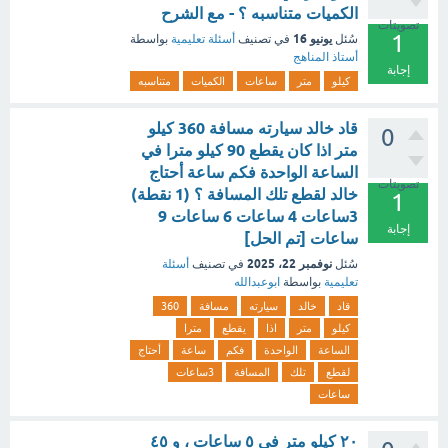
الكميات متناسبه ؟ - مع الشرح
تصويتات
1
يونيو 16
سُئل
في تصنيف
أسئلة تعليمية
بواسطة
أستاذ المناهج
إجابة
كيلو
متر
ساعات
الكميات
متناسبه
قاد خالد سيارته مسافة 360 كيلو
0
متر اذا كان يقطع 90 كيلو مترا في
الساعة الواحدة فكم ساعة أحتاج
تصويتات
خالد لقطع تلك المسافة ؟ (1 نقطة)
1
3ساعات 4 ساعات 6 ساعات 9
إجابة
ساعات [تم الحل]
نوفمبر 22، 2025
سُئل
في تصنيف
أسئلة
تعليمية
بواسطة
ابوعبدالله
قاد
خالد
سيارته
مسافة
360
كيلو
متر
اذا
يقطع
مترا
الساعة
الواحدة
فكم
ساعة
أحتاج
لقطع
تلك
المسافة
3ساعات
ساعات
٢٠ كيلو متر في ٥ ساعات ، و ٤٥