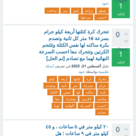
تصويتات
عبود
1
تقطع
دراجة
كيلو
متر
ساعات
إجابة
احسب
سرعتها
تتحرك كرة كتلتها أربعة كيلو جرام
0
بسرعة 16 متر كل ثانية وتصدم
بكرة ساكنه لها نفس الكتلة وتلتحم
تصويتات
الكرتين وتتحرك معا احسب السرعة
1
النهائية لهما مع تصادم [تم الحل]
إجابة
أغسطس 21، 2025
سُئل
في تصنيف
أسئلة
تعليمية
بواسطة
عبود
تتحرك
كرة
كتلتها
أربعة
كيلو
جرام
بسرعة
متر
ثانية
وتصدم
بكرة
ساكنه
لها
نفس
الكتلة
وتلتحم
الكرتين
وتتحرك
معا
احسب
السرعة
النهائية
لهما
تصادم
٢٠ كيلو متر في ٥ ساعات ، و ٤٥
0
كيلو متر في ٩ ساعات ؛ هل