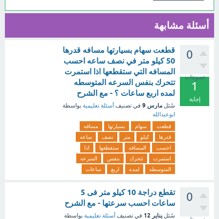
أسئلة مشابهة
قطعت سهام بسيارتها مسافه قدرها
0
50 كيلو متر في نصف ساعه احسب
المسافه التي ستقطعها اذا استمرت
تصويتات
تتحرك بنفس السرعه المتوسطه
1
لمده اربع ساعات ؟ - مع الشرح
إجابة
مارس 9
سُئل
في تصنيف
أسئلة تعليمية
بواسطة
ابوعبدالله
قطعت
سهام
بسيارتها
مسافه
قدرها
كيلو
متر
نصف
ساعه
احسب
المسافه
ستقطعها
اذا
استمرت
تتحرك
بنفس
السرعه
المتوسطه
لمده
اربع
ساعات
تقطع دراجة 10 كيلو متر فى 5
0
ساعات احسب سرعتها - مع الشرح
يناير 12
سُئل
في تصنيف
أسئلة تعليمية
بواسطة