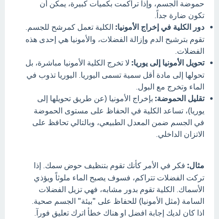
حموضة الجسم، وإذا تراكمت بكميات كبيرة، يمكن أن
تكون ضارة جداً.
دور الكلية في إخراج الأمونيا:
الكلية تعمل كمرشح للجسم.
تقوم بترشيح الدم وإزالة الفضلات، والأمونيا هي إحدى هذه
الفضلات.
تحويل الأمونيا إلى يوريا:
لا تخرج الكلية الأمونيا مباشرة، بل
تحولها إلى مادة أقل سمية تسمى اليوريا. اليوريا تذوب في
الماء وتخرج مع البول.
تقليل الحموضة:
بإخراج الأمونيا (عن طريق تحويلها إلى
يوريا)، تساعد الكلية في الحفاظ على مستوى الحموضة
في الجسم ضمن المعدل الطبيعي، وبالتالي تحافظ على
الاتزان الداخلي.
مثال:
فكر في الأمر كأنك تقوم بتنظيف حوض سمك. إذا
تركت الفضلات تتراكم، فسوف يصبح الماء ملوثاً ويؤذي
الأسماك. الكلية تقوم بدور مشابه، فهي تزيل الفضلات
السامة (مثل الأمونيا) للحفاظ على "بيئة" الجسم صحية.
اذا كان لديك إجابة افضل او هناك خطأ اترك تعليق فورآ.