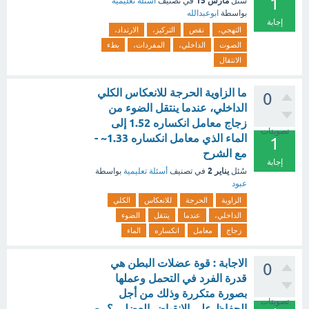
1
مارس 15
سُئل
في تصنيف
أسئلة تعليمية
بواسطة
ابوعبدالله
إجابة
التهجي،
نقص
التركيز،
الارتداد،
الصوت
الداخلي،
المفردات،
بطء
الانتقال
ما الزاوية الحرجة للانعكاس الكلي
0
الداخلي، عندما ينتقل الضوء من
زجاج معامل انكساره 1.52 إلى
تصويتات
الماء الذي معامل انكساره 1.33~ -
1
مع الشرح
إجابة
يناير 2
سُئل
في تصنيف
أسئلة تعليمية
بواسطة
عبود
الزاوية
الحرجة
للانعكاس
الكلي
الداخلي،
عندما
ينتقل
الضوء
زجاج
معامل
انكساره
الماء
الاجابة : قوة عضلات البطن هي
0
قدرة الفرد في التحمل وعملها
بصورة متكررة وذلك من أجل
تصويتات
الحفاظ على الانقباض العضلي ؟.. -