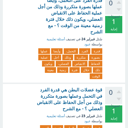
قدرة الفرد على التحمل، وأيضا
0
عملها بصورة متكررة وذلك من أجل
عملية الحفاظ على الانقباض
تصويتات
العضلي، ويكون ذلك خلال فترة
1
زمنية معينة من الوقت ؟ - مع
إجابة
الشرح
فبراير 24
سُئل
في تصنيف
أسئلة تعليمية
بواسطة
عبود
قدرة
الفرد
التحمل،
وأيضا
عملها
بصورة
متكررة
وذلك
أجل
عملية
الحفاظ
الانقباض
العضلي،
ويكون
ذلك
خلال
فترة
زمنية
معينة
الوقت
قوة عضلات البطن هي قدرة الفرد
0
في التحمل وعملها بصورة متكررة
وذلك من أجل الحفاظ على الانقباض
تصويتات
العضلي ؟ - مع الشرح
1
فبراير 23
سُئل
في تصنيف
أسئلة تعليمية
إجابة
بواسطة
عبود