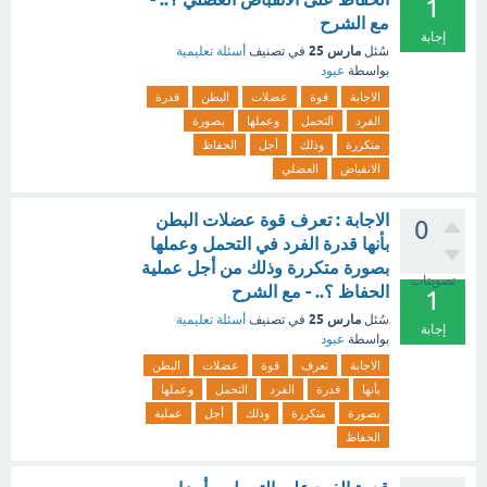
1
مع الشرح
إجابة
مارس 25
سُئل
في تصنيف
أسئلة تعليمية
بواسطة
عبود
الاجابة
قوة
عضلات
البطن
قدرة
الفرد
التحمل
وعملها
بصورة
متكررة
وذلك
أجل
الحفاظ
الانقباض
العضلي
الاجابة : تعرف قوة عضلات البطن
0
بأنها قدرة الفرد في التحمل وعملها
بصورة متكررة وذلك من أجل عملية
تصويتات
الحفاظ ؟.. - مع الشرح
1
مارس 25
سُئل
في تصنيف
أسئلة تعليمية
إجابة
بواسطة
عبود
الاجابة
تعرف
قوة
عضلات
البطن
بأنها
قدرة
الفرد
التحمل
وعملها
بصورة
متكررة
وذلك
أجل
عملية
الحفاظ