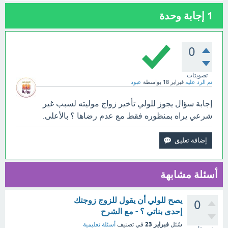
1
إجابة وحدة
0
تصويتات
تم الرد عليه
فبراير 18
بواسطة
عبود
إجابة سؤال يجوز للولي تأخير زواج موليته لسبب غير
شرعي يراه بمنظوره فقط مع عدم رضاها ؟ بالأعلى.
أسئلة مشابهة
يصح للولي أن يقول للزوج زوجتك
0
إحدى بناتي ؟ - مع الشرح
فبراير 23
سُئل
في تصنيف
أسئلة تعليمية