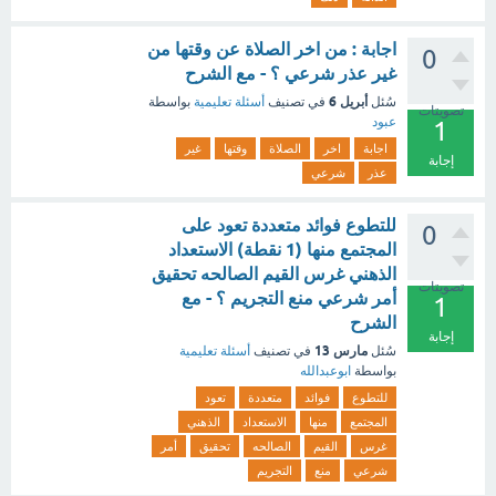
اجابة : من اخر الصلاة عن وقتها من
0
غير عذر شرعي ؟ - مع الشرح
أبريل 6
سُئل
في تصنيف
أسئلة تعليمية
بواسطة
تصويتات
عبود
1
اجابة
اخر
الصلاة
وقتها
غير
إجابة
عذر
شرعي
للتطوع فوائد متعددة تعود على
0
المجتمع منها (1 نقطة) الاستعداد
الذهني غرس القيم الصالحه تحقيق
تصويتات
أمر شرعي منع التجريم ؟ - مع
1
الشرح
إجابة
مارس 13
سُئل
في تصنيف
أسئلة تعليمية
بواسطة
ابوعبدالله
للتطوع
فوائد
متعددة
تعود
المجتمع
منها
الاستعداد
الذهني
غرس
القيم
الصالحه
تحقيق
أمر
شرعي
منع
التجريم