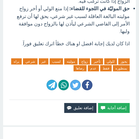
الزواج إذا كانت ترغب فيه.
حق الموليّة في اللجوء للقضاء:
إذا منع الولي أو أخر زواج
موليته البالغة العاقلة لسبب غير شرعي، يحق لها أن ترفع
الأمر إلى القاضي الشرعي ليأذن لها بالزواج دون موافقة
وليها.
اذا كان لديك إجابة افضل او هناك خطأ اترك تعليق فورآ.
يجوز
للولي
تأخير
زواج
موليته
لسبب
غير
شرعي
يراه
بمنظوره
فقط
عدم
رضاها