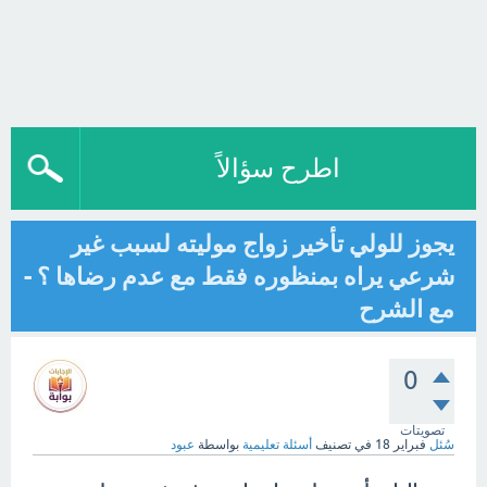
اطرح سؤالاً
يجوز للولي تأخير زواج موليته لسبب غير
شرعي يراه بمنظوره فقط مع عدم رضاها ؟ -
مع الشرح
0
تصويتات
سُئل
فبراير 18
في تصنيف
أسئلة تعليمية
بواسطة
عبود