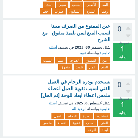
المد
الأصلي
لسبب
سببي
المد،
وهما
الهمزة
السكون
صواب
خطأ
عين الممنوع من الصرف مبينا
0
لسبب المنع ايمن تلميذ متفوق - مع
الشرح
تصويتات
1
ديسمبر 30، 2025
سُئل
في تصنيف
أسئلة
تعليمية
بواسطة
عبود
إجابة
عين
الممنوع
الصرف
مبينا
لسبب
المنع
ايمن
تلميذ
متفوق
تستخدم بودرة الرخام في العمل
0
الفني لسبب تقوية العمل اعطاء
ملمس اعطاء ابعاد للوحة [تم الحل]
تصويتات
1
أغسطس 6، 2025
سُئل
في تصنيف
أسئلة
تعليمية
بواسطة
ابوعبدالله
إجابة
تستخدم
بودرة
الرخام
العمل
الفني
لسبب
تقوية
اعطاء
ملمس
ابعاد
للوحة