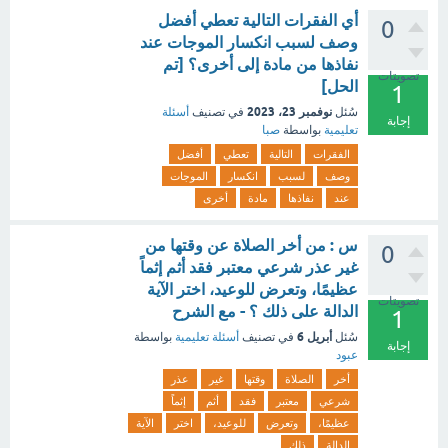
أي الفقرات التالية تعطي أفضل
0
وصف لسبب انكسار الموجات عند
نفاذها من مادة إلى أخرى؟ [تم
تصويتات
الحل]
1
نوفمبر 23، 2023
سُئل
في تصنيف
أسئلة
إجابة
تعليمية
بواسطة
صبا
الفقرات
التالية
تعطي
أفضل
وصف
لسبب
انكسار
الموجات
عند
نفاذها
مادة
أخرى
س : من أخر الصلاة عن وقتها من
0
غير عذر شرعي معتبر فقد أثم إثماً
عظيمًا، وتعرض للوعيد، اختر الآية
تصويتات
الدالة على ذلك ؟ - مع الشرح
1
أبريل 6
سُئل
في تصنيف
أسئلة تعليمية
بواسطة
إجابة
عبود
أخر
الصلاة
وقتها
غير
عذر
شرعي
معتبر
فقد
أثم
إثماً
عظيمًا،
وتعرض
للوعيد،
اختر
الآية
الدالة
ذلك