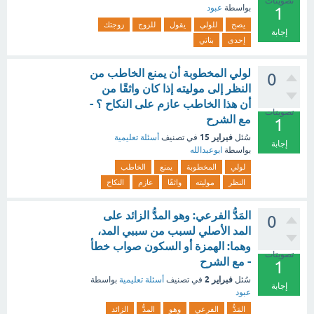
تصويتات
بواسطة
عبود
1
يصح
للولي
يقول
للزوج
زوجتك
إجابة
إحدى
بناتي
لولي المخطوبة أن يمنع الخاطب من
0
النظر إلى موليته إذا كان واثقًا من
أن هذا الخاطب عازم على النكاح ؟ -
تصويتات
مع الشرح
1
فبراير 15
سُئل
في تصنيف
أسئلة تعليمية
إجابة
بواسطة
ابوعبدالله
لولي
المخطوبة
يمنع
الخاطب
النظر
موليته
واثقًا
عازم
النكاح
المَدُّ الفرعي: وهو المدُّ الزائد على
0
المد الأصلي لسبب من سببي المد،
وهما: الهمزة أو السكون صواب خطأ
تصويتات
- مع الشرح
1
فبراير 2
سُئل
في تصنيف
أسئلة تعليمية
بواسطة
إجابة
عبود
المَدُّ
الفرعي
وهو
المدُّ
الزائد