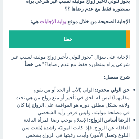
يجوز للولي تأخير زواج موليته لسبب غير شرعي يراه
بمنظوره فقط مع عدم رضاها ؟؟
الإجابة الصحيحة من خلال موقع
بوابة الإجابات
هي:
خطا
الإجابة على سؤال "يجوز للولي تأخير زواج موليته لسبب غير
شرعي يراه بمنظوره فقط مع عدم رضاها؟" هي
خطأ
.
شرح مفصل:
حق الولي محدود:
الولي (الأب أو الجد أو من يقوم
مقامهما) ليس له الحق في تأخير أو منع زواج من هي تحت
ولايته بشكل مطلق. دوره هو الموافقة على الزواج إذا كان
في مصلحة موليته، وليس فرض رأيه الشخصي.
الرضا أساس الزواج:
الإسلام يوجب رضا المرأة البالغة
العاقلة عن الزواج. فإذا كانت الموليّة راشدة (بلغت سن
البلوغ وتعقل الأمور) وأبدت رغبتها في الزواج بشخص