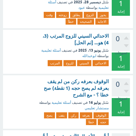
1
ديسمبر 28، 2025
سُئل
في تصنيف
أسئلة
تعليمية
بواسطة
عبود
إجابة
يجوز
للزوج
يطلق
زوجته
وقت
الاجابه
الصحيحه
خطأ
الاحداثي السيني للزوج المرتب (3،
0
4) هو... [تم الحل]
يونيو 13، 2025
سُئل
في تصنيف
أسئلة تعليمية
تصويتات
بواسطة
ابوعبدالله
1
الاحداثي
السيني
للزوج
المرتب
إجابة
الوقوف بعرفه ركن من لم يقف
0
بعرفه لم يصح حجه (1 نقطة) صح
خطا ؟ - مع الشرح
تصويتات
1
يوليو 16
سُئل
في تصنيف
أسئلة تعليمية
بواسطة
مستشار تعليمي
إجابة
الوقوف
بعرفه
ركن
يقف
يصح
حجه
خطا