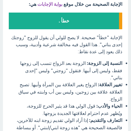
الإجابة الصحيحة من خلال موقع
بوابة الإجابات
هي:
خطأ .
الإجابة "خطأ" صحيحة. لا يصح للولي أن يقول للزوج "زوجتك
إحدى بناتي". هذا القول فيه مخالفة شرعية وأدبية، وسبب
ذلك يعود إلى عدة نقاط:
النسبة إلى الزوجة:
الزوجة بعد الزواج تنسب إلى زوجها
فقط، وليس إلى أبيها. فتقول "زوجتي" وليس "إحدى
بناتي".
تغيير العلاقة:
الزواج يغير العلاقة بين المرأة وأبيها. تصبح
العلاقة علاقة بين زوجين، وليس بين أب وابنته في سياق
الزواج.
الحياء والأدب:
قول الولي هذا قد يثير الحرج للزوجة،
ويُظهر عدم احترام لعلاقتها الجديدة بزوجها.
التعارف والتقديم:
إذا أراد الولي تقديم زوجة ابنه للآخرين،
فالصيغة الصحيحة هي "هذه زوجة ابني/ابنتي". أو ببساطة