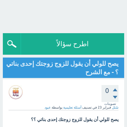
اطرح سؤالاً
يصح للولي أن يقول للزوج زوجتك إحدى بناتي
؟ - مع الشرح
0
تصويتات
سُئل
فبراير 23
في تصنيف
أسئلة تعليمية
بواسطة
عبود
يصح للولي أن يقول للزوج زوجتك إحدى بناتي ؟؟