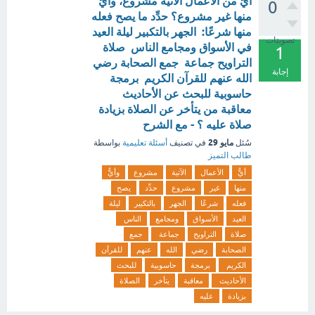
أيٌّ من الأعمال الآتية مشروع، وأيٌّ
0
منها غير مشروع؟ حدِّد ما يصح فعله
منها شرعًا: الجهر بالتكبير ليلة العيد
تصويتات
في الأسواق ومجامع الناس صلاة
1
التراويح جماعة جمع الصحابة رضي
إجابة
الله عنهم للقرآن الكريم برمجة
حاسوبية للبحث عن الأحاديث
معاقبة من يتأخر عن الصلاة بزيادة
صلاة عليه ؟ - مع الشرح
مايو 29
سُئل
في تصنيف
أسئلة تعليمية
بواسطة
طالب التميز
أيٌّ
الأعمال
الآتية
مشروع
وأيٌّ
منها
غير
مشروع
حدِّد
يصح
فعله
شرعًا
الجهر
بالتكبير
ليلة
العيد
الأسواق
ومجامع
الناس
صلاة
التراويح
جماعة
جمع
الصحابة
رضي
الله
عنهم
للقرآن
الكريم
برمجة
حاسوبية
للبحث
الأحاديث
معاقبة
يتأخر
الصلاة
بزيادة
عليه