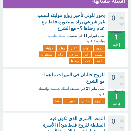
أسئلة مشابهة
يجوز للولي تأخير زواج موليته لسبب
0
غير شرعي يراه بمنظوره فقط مع
عدم رضاها ؟ - مع الشرح
تصويتات
1
فبراير 18
سُئل
في تصنيف
أسئلة تعليمية
بواسطة
عبود
إجابة
يجوز
للولي
تأخير
زواج
موليته
لسبب
غير
شرعي
يراه
بمنظوره
فقط
عدم
رضاها
للزوج حالتان فى الميراث ما هما -
0
مع الشرح
يناير 21
سُئل
في تصنيف
أسئلة تعليمية
بواسطة
تصويتات
عبود
1
للزوج
حالتان
الميراث
هما
إجابة
النمط الأسري الذي تكون فيه
0
السلطة للزوج فقط هو: أ) الأسرة