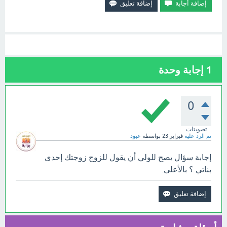
1
إجابة وحدة
0
تصويتات
تم الرد عليه
فبراير 23
بواسطة
عبود
إجابة سؤال يصح للولي أن يقول للزوج زوجتك إحدى
بناتي ؟ بالأعلى.