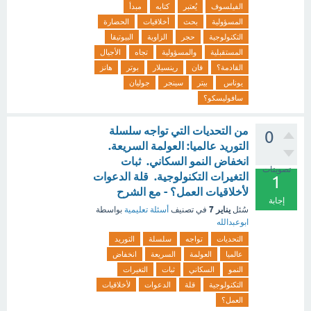
الفيلسوف
يُعتبر
كتابه
مبدأ
المسؤولية
بحث
أخلاقيات
الحضارة
التكنولوجية
حجر
الزاوية
البيوتيقا
المستقبلية
والمسؤولية
تجاه
الأجيال
القادمة؟
فان
رينسيلار
بوتر
هانز
يوناس
بيتر
سينجر
جوليان
سافوليسكو؟
من التحديات التي تواجه سلسلة
0
التوريد عالميا: العولمة السريعة.
انخفاض النمو السكاني. ثبات
تصويتات
التغيرات التكنولوجية. قلة الدعوات
1
لأخلاقيات العمل؟ - مع الشرح
إجابة
يناير 7
سُئل
في تصنيف
أسئلة تعليمية
بواسطة
ابوعبدالله
التحديات
تواجه
سلسلة
التوريد
عالميا
العولمة
السريعة
انخفاض
النمو
السكاني
ثبات
التغيرات
التكنولوجية
قلة
الدعوات
لأخلاقيات
العمل؟