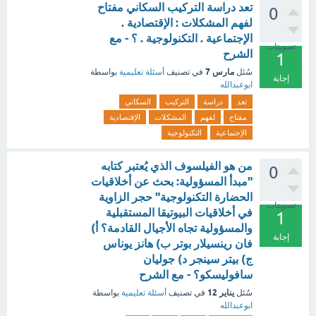
تعد دراسة التركيب السكاني مفتاح
0
لفهم المشكلات : الإقتصادية .
الإجتماعية . التكنولوجية . ؟ - مع
تصويتات
الشرح
1
مارس 7
سُئل
في تصنيف
أسئلة تعليمية
بواسطة
إجابة
ابوعبدالله
تعد
دراسة
التركيب
السكاني
مفتاح
لفهم
المشكلات
الإقتصادية
الإجتماعية
التكنولوجية
من هو الفيلسوف الذي يُعتبر كتابه
0
"مبدأ المسؤولية: بحث عن أخلاقيات
الحضارة التكنولوجية" حجر الزاوية
تصويتات
في أخلاقيات البيوتيقا المستقبلية
1
والمسؤولية تجاه الأجيال القادمة؟ أ)
إجابة
فان رينسيلار بوتر ب) هانز يوناس
ج) بيتر سينجر د) جوليان
سافوليسكو؟ - مع الشرح
يناير 12
سُئل
في تصنيف
أسئلة تعليمية
بواسطة
ابوعبدالله