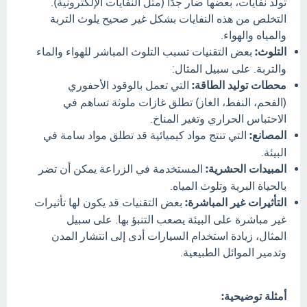
تولد نفايات، بعضها ضار جدًا (مثل النفايات الإلكترونية).
التخلص من هذه النفايات بشكل غير صحيح يلوث التربة
والمياه والهواء.
التلوث:
بعض التقنيات تسبب التلوث المباشر للهواء والماء
والتربة. على سبيل المثال:
محطات توليد الطاقة:
التي تعمل بالوقود الأحفوري
(الفحم، النفط، الغاز) تطلق غازات ملوثة تساهم في
الاحتباس الحراري وتغير المناخ.
المصانع:
التي تنتج مواد كيميائية قد تطلق مواد سامة في
البيئة.
المبيدات الحشرية:
المستخدمة في الزراعة يمكن أن تضر
بالحياة البرية وتلوث المياه.
التأثيرات غير المباشرة:
بعض التقنيات قد يكون لها تأثيرات
غير مباشرة على البيئة يصعب التنبؤ بها. على سبيل
المثال، زيادة استخدام السيارات أدى إلى انتشار المدن
وتدمير الموائل الطبيعية.
أمثلة توضيحية: