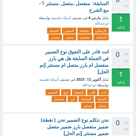
السابقة: منفصل .متصل .مستتر ؟ -
مع الشرح
تصويتات
1
مارس 4
سُئل
في تصنيف
أسئلة تعليمية
بواسطة
ابوعبدالله
إجابة
الزميلان
تصافحا
الضمير
الجملة
السابقة
منفصل
متصل
مستتر
انت قادر على التفوق نوع الضمير
0
في الجملة السابقة هل هي بارز
منفصل ام بارز متصل ام مستتر [تم
تصويتات
الحل]
1
أكتوبر 12، 2025
سُئل
في تصنيف
أسئلة تعليمية
إجابة
بواسطة
ابوعبدالله
انت
قادر
التفوق
نوع
الضمير
الجملة
السابقة
بارز
منفصل
متصل
مستتر
نحن نتكلم نوع الضمير نحن ( نقطة)
0
ضمير منفصل بارز ضمير متصل
ضمير مستتر [تم الحل]