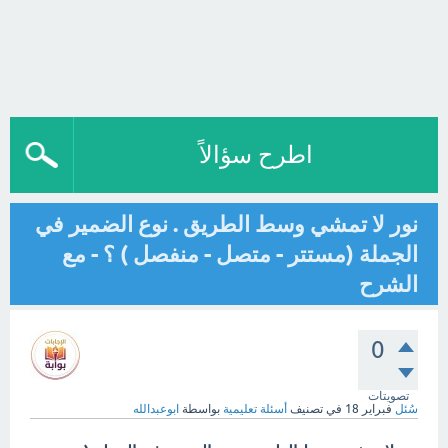
اطرح سؤالاً
نور لا تمشي وسط الطريق . نوع الضمير في
الجملة (مستتر - متصل - منفصل ) ؟ - مع
الشرح
0
تصويتات
سُئل
فبراير 18
في تصنيف
أسئلة تعليمية
بواسطة
ابوعبدالله