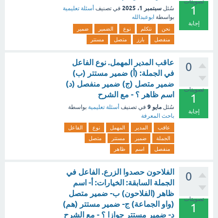
تصويتات
1
سبتمبر 1، 2025
سُئل
في تصنيف
أسئلة تعليمية
بواسطة
ابوعبدالله
إجابة
نحن
نتكلم
نوع
الضمير
ضمير
منفصل
بارز
متصل
مستتر
عاقب المدير المهمل. نوع الفاعل
0
في الجملة: (أ) ضمير مستتر (ب)
ضمير متصل (ج) ضمير منفصل (د)
تصويتات
اسم ظاهر ؟ - مع الشرح
1
مايو 9
سُئل
في تصنيف
أسئلة تعليمية
بواسطة
إجابة
باحث المعرفة
عاقب
المدير
المهمل
نوع
الفاعل
الجملة
ضمير
مستتر
متصل
منفصل
اسم
ظاهر
الفلاحون حصدوا الزرع. الفاعل في
0
الجملة السابقة: الخيارات: أ- اسم
ظاهر (الفلاحون) ب- ضمير متصل
تصويتات
(واو الجماعة) ج- ضمير مستتر (هم)
1
د- ضمير مستتر جوازا ؟ - مع الشرح