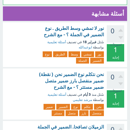
أسئلة مشابهة
نور لا تمشي وسط الطريق . نوع
0
الضمير في الجملة ؟ - مع الشرح
فبراير 18
سُئل
في تصنيف
أسئلة تعليمية
تصويتات
بواسطة
ابوعبدالله
1
نور
تمشي
وسط
الطريق
نوع
إجابة
الضمير
الجملة
نحن نتكلم نوع الضمير نحن ( نقطة)
0
ضمير منفصل بارز ضمير متصل
ضمير مستتر ؟ - مع الشرح
تصويتات
1
3 أيام
سُئل
منذ
في تصنيف
أسئلة تعليمية
بواسطة
مرشد تعليمي
إجابة
نحن
نتكلم
نوع
الضمير
ضمير
منفصل
بارز
متصل
مستتر
الزميلان تصافحا. الضمير في الجملة
0