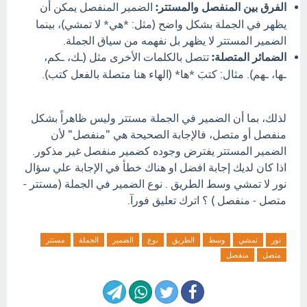
الفرق بين المنفصل والمستتر:
الضمير المنفصل يمكن أن
يظهر في الجملة بشكل واضح (مثل: *هي* لا تمشي)، بينما
الضمير المستتر لا يظهر بل نفهمه من سياق الجملة.
الضمائر المتصلة:
تتصل بالكلمات الأخرى مثل (ـك، ـكم،
ـها، ـهم). مثال: كتبَ *ها* (الهاء هنا متصلة بالفعل كتب).
لذلك، بما أن الضمير في الجملة مستتر وليس ظاهراً بشكل
منفصل أو متصل، فالإجابة الصحيحة هي "منفصل" لأن
الضمير المستتر يفترض وجوده كضمير منفصل غير مذكور.
اذا كان لديك إجابة افضل او هناك خطأ في الإجابة علي سؤال
نور لا تمشي وسط الطريق . نوع الضمير في الجملة (مستتر -
متصل - منفصل ) ؟ اترك تعليق فورآ.
نور
تمشي
وسط
الطريق
نوع
الضمير
الجملة
مستتر
متصل
منفصل