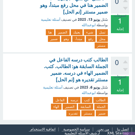
0
الضمير هنا في محل رفع مبتدأ، وهو
ضمير مستتر [تم الحل]
تصويتات
1
يونيو 13، 2025
سُئل
في تصنيف
أسئلة تعليمية
بواسطة
ابوعبدالله
إجابة
تسل
شيء
يعنيك
الضمير
هنا
محل
رفع
مبتدأ،
وهو
ضمير
مستتر
الطالب كتب درسه الفاعل في
0
الجملة السابقة هو: الطالب. كتب.
الضمير الهاء في درسه. ضمير
تصويتات
مستتر تقديره هو [تم الحل]
1
يونيو 6، 2025
سُئل
في تصنيف
أسئلة تعليمية
إجابة
بواسطة
ابوعبدالله
الطالب
كتب
درسه
الفاعل
الجملة
السابقة
الضمير
الهاء
ضمير
مستتر
تقديره
اتصل بنا
من نحن
سياسة الخصوصية
اتفاقية الاستخدام
XML Sitemap
أرشيف الأسئلة التعليمية