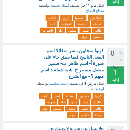
إجابة
مايو 11
سُئل
في تصنيف
أسئلة تعليمية
بواسطة
مفتاح النجاح
الفلاحون
حصدوا
الزرع
الفاعل
الجملة
السابقة
الخيارات
اسم
ظاهر
ضمير
متصل
واو
الجماعة
مستتر
جوازا
كونوا متحابين ، سر متفائلا اسم
0
الفعل الناسخ فيما سبق جاء على
صورة أ- اسم ظاهر ب- ضمير
تصويتات
متصل مستتر ج- شبه جملة د-اسم
1
مبهم ؟ - مع الشرح
إجابة
مارس 9
سُئل
في تصنيف
أسئلة تعليمية
بواسطة
ابوعبدالله
كونوا
متحابين
متفائلا
اسم
الفعل
الناسخ
فيما
سبق
جاء
صورة
ظاهر
ضمير
متصل
مستتر
شبه
جملة
د-اسم
مبهم
«لا تسل عن شيء لا يعنيك » .