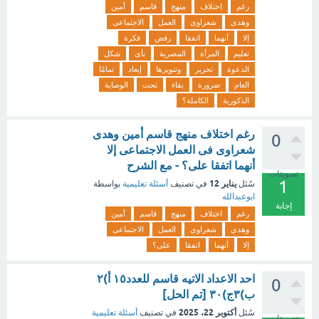
رغم
اختلاف
منهج
قاسم
أمين
وهدى
شعراوى
العمل
الاجتماعى
إلا
أنهما
اتفقا
رفض
فكرة
تعليم
المرأة
المصرية
بأى
شكل
الدعوة
تحرير
وتنويرها
إبعاد
تمامًا
العام
ضرورة
بقاء
تحت
الوصاية
الذكورية
الكاملة؟
رغم اختلاف منهج قاسم أمين وهدى
0
شعراوى فى العمل الاجتماعى إلا
أنهما اتفقا على؟ - مع الشرح
تصويتات
1
يناير 12
سُئل
في تصنيف
أسئلة تعليمية
بواسطة
ابوعبدالله
إجابة
رغم
اختلاف
منهج
قاسم
أمين
وهدى
شعراوى
العمل
الاجتماعى
إلا
أنهما
اتفقا
على؟
احد الاعداد الاتيه قاسم للعدد١٥ أ)٢
0
ب)٣ج)٣٠ [تم الحل]
أكتوبر 22، 2025
سُئل
في تصنيف
أسئلة تعليمية
تصويتات