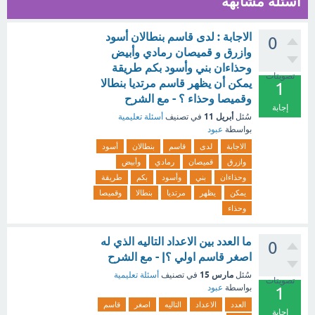
أسئلة مشابهة
الاجابة : لدى قاسم بنطالان أسود
0
وازرق و قميصان رمادي وأبيض
وحذاءان بني وأسود بكم طريقة
تصويتات
يمكن أن يظهر قاسم مرتديا بنطالا
1
وقميصا وحذاء ؟ - مع الشرح
إجابة
أبريل 11
سُئل
في تصنيف
أسئلة تعليمية
بواسطة
عبود
الاجابة
لدى
قاسم
بنطالان
أسود
وازرق
قميصان
رمادي
وأبيض
وحذاءان
بني
وأسود
بكم
طريقة
يمكن
يظهر
مرتديا
بنطالا
وقميصا
وحذاء
ما العدد بين الاعداد التاليه الذي له
0
اصغر قاسم اولي ؟| - مع الشرح
مارس 15
سُئل
في تصنيف
أسئلة تعليمية
تصويتات
بواسطة
عبود
1
العدد
الاعداد
التاليه
اصغر
قاسم
إجابة