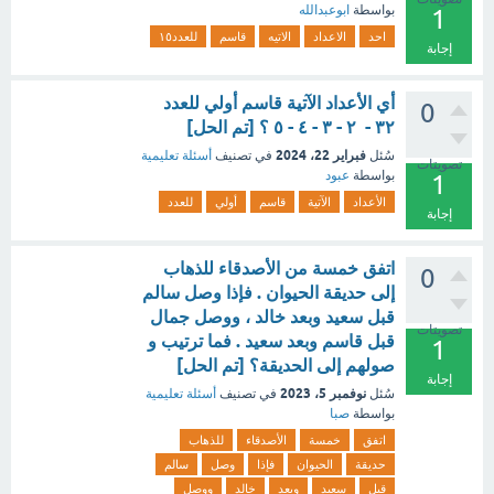
بواسطة
ابوعبدالله
1
احد
الاعداد
الاتيه
قاسم
للعدد١٥
إجابة
أي الأعداد الآتية قاسم أولي للعدد
0
٣٢ - ٢ - ٣ - ٤ - ٥ ؟ [تم الحل]
فبراير 22، 2024
سُئل
في تصنيف
أسئلة تعليمية
تصويتات
بواسطة
عبود
1
الأعداد
الآتية
قاسم
أولي
للعدد
إجابة
اتفق خمسة من الأصدقاء للذهاب
0
إلى حديقة الحيوان . فإذا وصل سالم
قبل سعيد وبعد خالد ، ووصل جمال
تصويتات
قبل قاسم وبعد سعيد . فما ترتيب و
1
صولهم إلى الحديقة؟ [تم الحل]
إجابة
نوفمبر 5، 2023
سُئل
في تصنيف
أسئلة تعليمية
بواسطة
صبا
اتفق
خمسة
الأصدقاء
للذهاب
حديقة
الحيوان
فإذا
وصل
سالم
قبل
سعيد
وبعد
خالد
ووصل