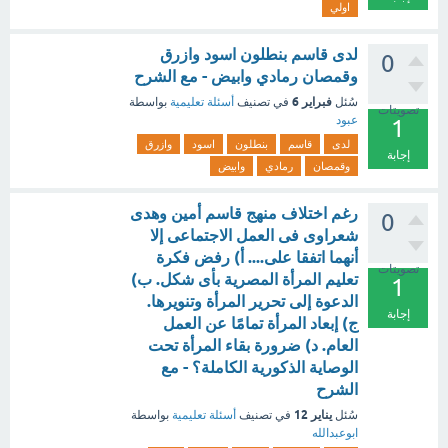
اولي
لدى قاسم بنطلون اسود وازرق
0
وقمصان رمادي وابيض - مع الشرح
فبراير 6
سُئل
في تصنيف
أسئلة تعليمية
بواسطة
تصويتات
عبود
1
لدى
قاسم
بنطلون
اسود
وازرق
إجابة
وقمصان
رمادي
وابيض
رغم اختلاف منهج قاسم أمين وهدى
0
شعراوى فى العمل الاجتماعى إلا
أنهما اتفقا على.... أ) رفض فكرة
تصويتات
تعليم المرأة المصرية بأى شكل. ب)
1
الدعوة إلى تحرير المرأة وتنويرها.
إجابة
ج) إبعاد المرأة تمامًا عن العمل
العام. د) ضرورة بقاء المرأة تحت
الوصاية الذكورية الكاملة؟ - مع
الشرح
يناير 12
سُئل
في تصنيف
أسئلة تعليمية
بواسطة
ابوعبدالله