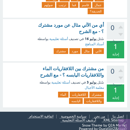
جمال
قاسم
فما
ترتيب
صولهم
الحديقة؟
أي من الآتي مثال عن مورد مشترك
0
؟ - مع الشرح
يوليو 16
سُئل
في تصنيف
أسئلة تعليمية
بواسطة
تصويتات
أستاذ المناهج
1
الآتي
مثال
مورد
مشترك
إجابة
من مشترك بين اللافقاريات الماء
0
واللافقاريات اليابسه ؟ - مع الشرح
يوليو 3
سُئل
في تصنيف
أسئلة تعليمية
بواسطة
تصويتات
معلمة الأجيال
1
مشترك
اللافقاريات
الماء
إجابة
واللافقاريات
اليابسه
اتصل بنا
من نحن
سياسة الخصوصية
اتفاقية الاستخدام
XML Sitemap
أرشيف الأسئلة التعليمية
Snow Theme by
Q2A Market
Powered by
Question2Answer