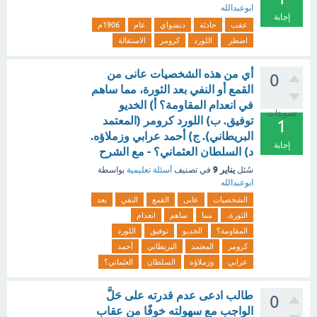
ابوعبدالله
إجابة
عقب
حادثة
دنشواي
عام
1906م
اضطر
اللورد
كرومر
الاستقالة
أي من هذه الشخصيات عانى من
0
القمع أو النفي بعد الثورة، مما ساهم
في انعدام المقاومة؟ أ) الخديو
تصويتات
توفيق. ب) اللورد كرومر (المعتمد
1
البريطاني). ج) أحمد عرابي وزملاؤه.
إجابة
د) السلطان العثماني؟ - مع الشرح
يناير 9
سُئل
في تصنيف
أسئلة تعليمية
بواسطة
ابوعبدالله
الشخصيات
عانى
القمع
النفي
بعد
الثورة،
مما
ساهم
انعدام
المقاومة؟
الخديو
توفيق
اللورد
كرومر
المعتمد
البريطاني
أحمد
عرابي
وزملاؤه
السلطان
العثماني؟
طالب ادعى عدم قدرته على حَلَّ
0
الواجب مع سهولته خوفًا من عقاب