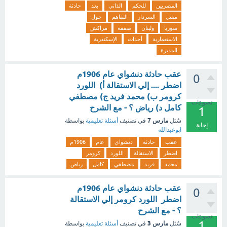
المصريين
للحكم
الذاتي
بعد
حادثة
مقتل
السردار
التفاهم
حول
سوريا
ولبنان
صفقة
مراكش
الاستعمارية
أحداث
الإسكندرية
المدبرة
عقب حادثة دنشواي عام 1906م
0
اضطر .... إلي الاستقالة أ) اللورد
كرومر ب) محمد فريد ج) مصطفي
تصويتات
كامل د) رياض ؟ - مع الشرح
1
مارس 7
سُئل
في تصنيف
أسئلة تعليمية
بواسطة
إجابة
ابوعبدالله
عقب
حادثة
دنشواي
عام
1906م
اضطر
الاستقالة
اللورد
كرومر
محمد
فريد
مصطفي
كامل
رياض
عقب حادثة دنشواي عام 1906م
0
اضطر اللورد كرومر إلي الاستقالة
؟ - مع الشرح
تصويتات
1
مارس 3
سُئل
في تصنيف
أسئلة تعليمية
بواسطة