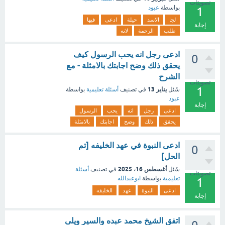
تصويتات
بواسطة
عبود
1
لجا
الاسد
حيلة
ادعى
فيها
إجابة
طلب
الرحمة
لانه
ادعى رجل انه يحب الرسول كيف
0
يحقق ذلك وضح اجابتك بالامثلة - مع
الشرح
تصويتات
1
يناير 13
سُئل
في تصنيف
أسئلة تعليمية
بواسطة
عبود
إجابة
ادعى
رجل
انه
يحب
الرسول
يحقق
ذلك
وضح
اجابتك
بالامثلة
ادعى النبوة في عهد الخليفه [تم
0
الحل]
أغسطس 16، 2025
سُئل
في تصنيف
أسئلة
تصويتات
تعليمية
بواسطة
ابوعبدالله
1
ادعى
النبوة
عهد
الخليفه
إجابة
اتفق الشيخ محمد عبده والسير ويلى