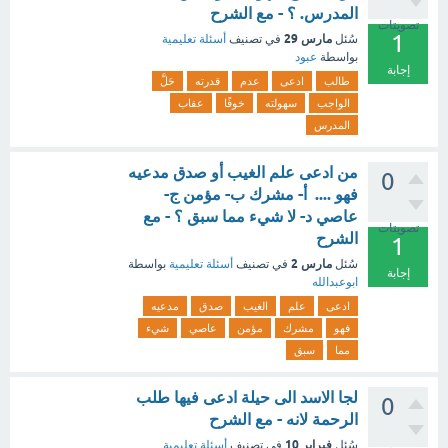
المدرس. ؟ - مع الشرح
تصويتات
1
مارس 29
سُئل
في تصنيف
أسئلة تعليمية
بواسطة
عبود
إجابة
طالب
ادعى
عدم
قدرته
حَلَّ
الواجب
سهولته
خوفًا
عقاب
المدرس
من ادعى علم الغيب أو صدق مدعيه
0
فهو .... أ- مشرك ب- مؤمن ج-
عاصي د- لا شيء مما سبق ؟ - مع
تصويتات
الشرح
1
مارس 2
سُئل
في تصنيف
أسئلة تعليمية
بواسطة
إجابة
ابوعبدالله
ادعى
علم
الغيب
صدق
مدعيه
فهو
مشرك
مؤمن
عاصي
شيء
مما
سبق
لجا الاسد الى حيلة ادعى فيها طلب
0
الرحمة لانه - مع الشرح
فبراير 10
سُئل
في تصنيف
أسئلة تعليمية