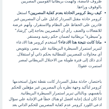
ظروف غامضة، واتهمت بريطانيا القوميين المصريين
بالوقوف وراءها.
كيف ربط كرومر الحادثة بعدم كفاية المصريين؟
استغل
كرومر حادثة مقتل السردار كدليل على أن المصريين غير
قادرين على الحفاظ على النظام والاستقرار، وأنهم عرضة
للانفعالات والعنف. رأى أن المصريين بحاجة إلى "إرشاد"
و"سيطرة" بريطانية لضمان حكم رشيد ومستقر.
ماذا كانت نتيجة هذا الادعاء؟
استخدم كرومر هذا الادعاء
لتبرير استمرار السيطرة البريطانية على مصر، وتقويض
أي محاولات للمصريين للمطالبة بحكم ذاتي أو استقلال.
أدى ذلك إلى فترة طويلة من الاحتلال البريطاني لمصر
استمرت عقودًا.
باختصار، حادثة مقتل السردار كانت نقطة تحول استخدمها
كرومر لتأكيد وجهة نظره بأن المصريين غير مؤهلين للحكم
بأنفسهم، وبالتالي تبرير استمرار السيطرة البريطانية.
اذا كان لديك إجابة افضل او هناك خطأ في الإجابة علي سؤال
ادعى اللورد كرومر عدم كفاية المصريين للحكم الذاتي بعد