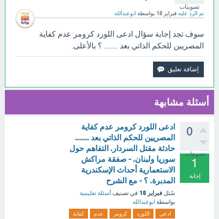
تصويتات
تم الرد عليه
فبراير 18
بواسطة
ابوعبدالله
سوف تجد إجابة سؤال ادعى اللورد كرومر عدم كفاية
المصريين للحكم الذاتي بعد ....... ؟ بالأعلى.
أسئلة مشابهة
ادعى اللورد كرومر عدم كفاية
0
المصريين للحكم الذاتي بعد .......
حادثة مقتل السردار. التفاهم حول
تصويتات
سوريا ولبنان. - صفقة مراكش
1
الاستعمارية أحداث الإسكندرية
إجابة
المدبرة. ؟ - مع الشرح
فبراير 18
سُئل
في تصنيف
أسئلة تعليمية
بواسطة
ابوعبدالله
ادعى
اللورد
كرومر
عدم
كفاية