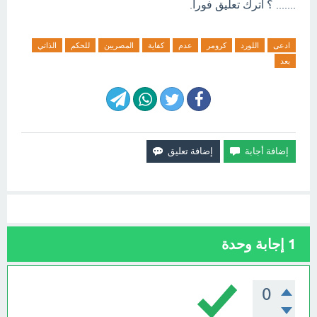
....... ؟ اترك تعليق فورآ.
ادعى
اللورد
كرومر
عدم
كفاية
المصريين
للحكم
الذاتي
بعد
1
إجابة وحدة
0