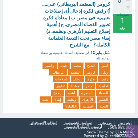
0
كرومر (المعتمد البريطانى) على....
أ) رفض فكرة إدخال أى إصلاحات
تصويتات
تعليمية فى مصر. ب) معاداة فكرة
1
تطوير القضاء المصرى. ج) أهمية
إجابة
إصلاح التعليم الأزهرى ونظمه. د)
إبقاء مصر تحت التبعية العثمانية
الكاملة؟ - مع الشرح
يناير 12
سُئل
في تصنيف
أسئلة تعليمية
بواسطة
ابوعبدالله
اتفق
الشيخ
محمد
عبده
والسير
ويلى
كرومر
المعتمد
البريطانى
رفض
فكرة
إدخال
إصلاحات
تعليمية
مصر
معاداة
تطوير
القضاء
المصرى
أهمية
إصلاح
التعليم
الأزهرى
ونظمه
إبقاء
تحت
التبعية
العثمانية
الكاملة؟
اتصل بنا
من نحن
سياسة الخصوصية
اتفاقية الاستخدام
XML Sitemap
أرشيف الأسئلة التعليمية
Snow Theme by
Q2A Market
Powered by
Question2Answer