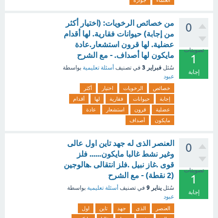
العلماء
جوازه
من خصائص الرخويات: (اختيار أكثر
0
من إجابة) حيوانات فقارية. لها أقدام
عضلية. لها قرون استشعار.عادة
تصويتات
مايكون لها أصداف. - مع الشرح
1
فبراير 3
سُئل
في تصنيف
أسئلة تعليمية
بواسطة
إجابة
عبود
خصائص
الرخويات
اختيار
أكثر
إجابة
حيوانات
فقارية
لها
أقدام
عضلية
قرون
استشعار
عادة
مايكون
أصداف
العنصر الذى له جهد تاين اول عالى
0
وغير نشط غالبا مايكون...... فلز
قوى .غاز نبيل .فلز انتقالى .هالوجين
تصويتات
(2 نقطة) - مع الشرح
1
يناير 9
سُئل
في تصنيف
أسئلة تعليمية
بواسطة
إجابة
عبود
العنصر
الذى
جهد
تاين
اول