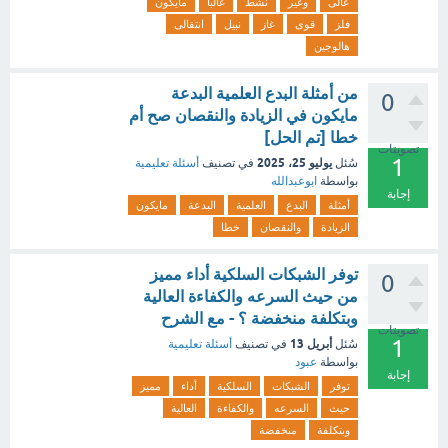
عالى
وغير
نشط
غالبا
مايكون
فلز
قوى
غاز
نبيل
انتقالى
هالوجين
من أمثلة البدع العلمية البدعة
0
مايكون في الزيادة والنقصان صح أم
خطا [تم الحل]
تصويتات
1
يوليو 25، 2025
سُئل
في تصنيف
أسئلة تعليمية
بواسطة
ابوعبدالله
إجابة
أمثلة
البدع
العلمية
البدعة
مايكون
الزيادة
والنقصان
خطا
توفر الشبكات السلكية أداء مميز
0
من حيث السرعه والكفاءة العالية
وبتكلفة منخفضة ؟ - مع الشرح
تصويتات
1
أبريل 13
سُئل
في تصنيف
أسئلة تعليمية
بواسطة
عبود
إجابة
توفر
الشبكات
السلكية
أداء
مميز
حيث
السرعه
والكفاءة
العالية
وبتكلفة
منخفضة