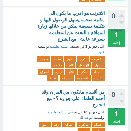
الانترنت هو اقرب ما يكون الى
0
مكتبة ضخمة يسهل الوصول اليها و
بتكلفة بسيطة يمكن من خلالها زيارة
تصويتات
المواقع و البحث عن المعلومة
1
بسرعة عالية - مع الشرح
إجابة
فبراير 2
سُئل
في تصنيف
أسئلة تعليمية
بواسطة
عبود
الانترنت
اقرب
يكون
مكتبة
ضخمة
يسهل
الوصول
اليها
بتكلفة
بسيطة
يمكن
خلالها
زيارة
المواقع
البحث
المعلومة
بسرعة
عالية
من أقسام مايكون من القران وقد
0
أجمع العلماء على جوازه ؟ - مع
الشرح
تصويتات
1
فبراير 16
سُئل
في تصنيف
أسئلة تعليمية
بواسطة
ابوعبدالله
إجابة
أقسام
مايكون
القران
وقد
أجمع