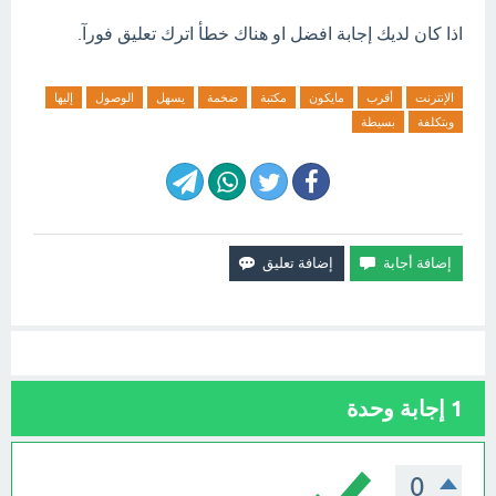
اذا كان لديك إجابة افضل او هناك خطأ اترك تعليق فورآ.
الإنترنت
أقرب
مايكون
مكتبة
ضخمة
يسهل
الوصول
إليها
وبتكلفة
بسيطة
1
إجابة وحدة
0