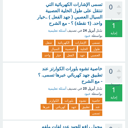
تسمى الإشارات الكهربائية التي
0
تنتقل على طول الخلية العصبية
السيال العصبي ( جهد الفعل ) ..خيار
تصويتات
واحد. (1 نقطة) ؟ - مع الشرح
1
أبريل 24
سُئل
في تصنيف
أسئلة تعليمية
إجابة
بواسطة
عبود
تسمى
الإشارات
الكهربائية
تنتقل
طول
الخلية
العصبية
السيال
العصبي
جهد
الفعل
خيار
واحد
خاصية تشوه بلورات الكوارتز عند
0
تطبيق جهد كهربائي عبرها تسمى. ؟
- مع الشرح
تصويتات
1
أبريل 20
سُئل
في تصنيف
أسئلة تعليمية
بواسطة
عبود
إجابة
خاصية
تشوه
بلورات
الكوارتز
عند
تطبيق
جهد
كهربائي
عبرها
تسمى
محول رافع للجهد عدد لفات ملفه