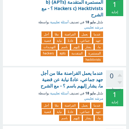
المستمرة المتقدمة (APTs) b)
1
Hackers c) Hacktivists ؟ - مع
إجابة
الشرح
مايو 18
سُئل
في تصنيف
أسئلة تعليمية
بواسطة
مرشد تعليمي
عندما
يعمل
القراصنة
معًا
أجل
جهد
جماعي،
عادةً
نيابة
قضية
ما،
يشار
إليهم
باسم
التهديدات
المستمرة
المتقدمة
apts
hackers
hacktivists
عندما يعمل القراصنة معًا من أجل
0
جهد جماعي، عادةً نيابة عن قضية
ما، يشار إليهم باسم ؟ - مع الشرح
تصويتات
1
مايو 18
سُئل
في تصنيف
أسئلة تعليمية
بواسطة
مرشد تعليمي
إجابة
عندما
يعمل
القراصنة
معًا
أجل
جهد
جماعي،
عادةً
نيابة
قضية
ما،
يشار
إليهم
باسم