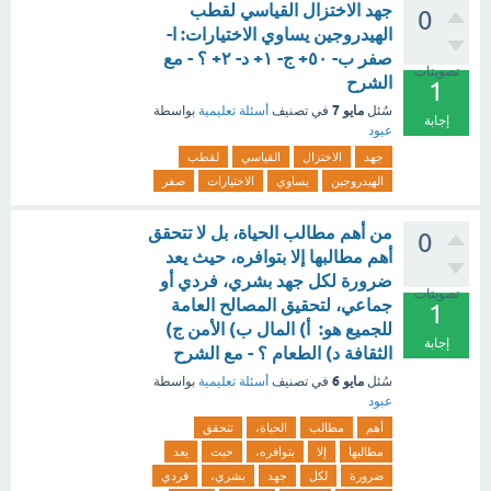
جهد الاختزال القياسي لقطب
0
الهيدروجين يساوي الاختيارات: ا-
صفر ب- ٥٠+ ج- ۱+ د- ۲+ ؟ - مع
تصويتات
الشرح
1
مايو 7
سُئل
في تصنيف
أسئلة تعليمية
بواسطة
إجابة
عبود
جهد
الاختزال
القياسي
لقطب
الهيدروجين
يساوي
الاختيارات
صفر
من أهم مطالب الحياة، بل لا تتحقق
0
أهم مطالبها إلا بتوافره، حيث يعد
ضرورة لكل جهد بشري، فردي أو
تصويتات
جماعي، لتحقيق المصالح العامة
1
للجميع هو: أ) المال ب) الأمن ج)
إجابة
الثقافة د) الطعام ؟ - مع الشرح
مايو 6
سُئل
في تصنيف
أسئلة تعليمية
بواسطة
عبود
أهم
مطالب
الحياة،
تتحقق
مطالبها
إلا
بتوافره،
حيث
يعد
ضرورة
لكل
جهد
بشري،
فردي