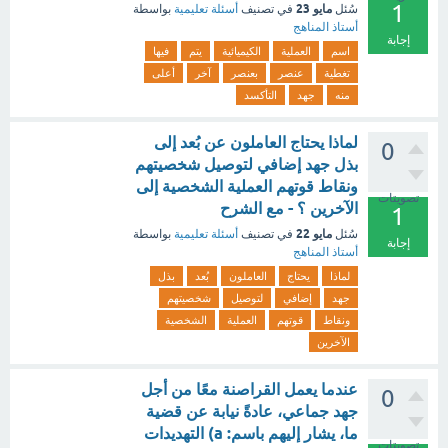
1
مايو 23
سُئل
في تصنيف
أسئلة تعليمية
بواسطة
أستاذ المناهج
إجابة
اسم
العملية
الكيميائية
يتم
فيها
تغطية
عنصر
بعنصر
آخر
أعلى
منه
جهد
التأكسد
لماذا يحتاج العاملون عن بُعد إلى
0
بذل جهد إضافي لتوصيل شخصيتهم
ونقاط قوتهم العملية الشخصية إلى
تصويتات
الآخرين ؟ - مع الشرح
1
مايو 22
سُئل
في تصنيف
أسئلة تعليمية
بواسطة
إجابة
أستاذ المناهج
لماذا
يحتاج
العاملون
بُعد
بذل
جهد
إضافي
لتوصيل
شخصيتهم
ونقاط
قوتهم
العملية
الشخصية
الآخرين
عندما يعمل القراصنة معًا من أجل
0
جهد جماعي، عادةً نيابة عن قضية
ما، يشار إليهم باسم: a) التهديدات
تصويتات