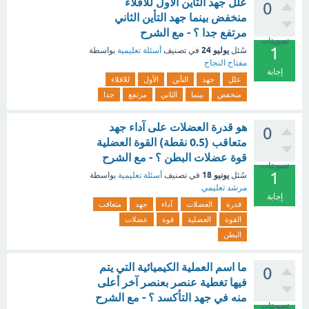
علل جهد التأين الأول للاقلاء
0
منخفض بينما جهد التأين الثاني
مرتفع جدا ؟ - مع الشرح
تصويتات
1
يوليو 24
سُئل
في تصنيف
أسئلة تعليمية
بواسطة
مفتاح النجاح
إجابة
علل
جهد
التأين
الأول
للاقلاء
منخفض
بينما
الثاني
مرتفع
جدا
هو قدرة العضلات على آداء جهد
0
متعاقب (0.5 نقطة) القوة العضلية
قوة عضلات البطن ؟ - مع الشرح
تصويتات
1
يونيو 18
سُئل
في تصنيف
أسئلة تعليمية
بواسطة
مرشد تعليمي
إجابة
قدرة
العضلات
آداء
جهد
متعاقب
القوة
العضلية
قوة
عضلات
البطن
ما اسم العملية الكيميائية التي يتم
0
فيها تغطية عنصر بعنصر آخر أعلى
منه في جهد التأكسد ؟ - مع الشرح
تصويتات