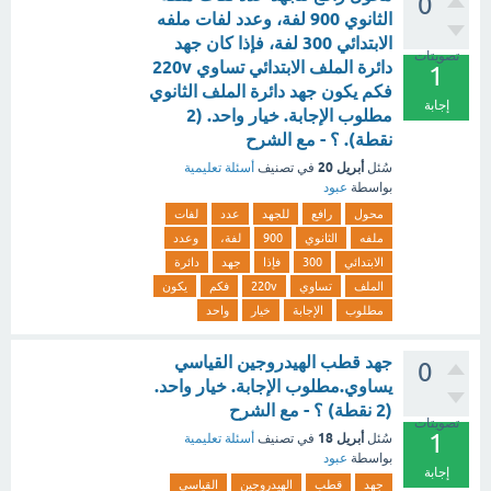
0
الثانوي 900 لفة، وعدد لفات ملفه
الابتدائي 300 لفة، فإذا كان جهد
تصويتات
دائرة الملف الابتدائي تساوي 220v
1
فكم يكون جهد دائرة الملف الثانوي
إجابة
مطلوب الإجابة. خيار واحد. (2
نقطة). ؟ - مع الشرح
أبريل 20
سُئل
في تصنيف
أسئلة تعليمية
بواسطة
عبود
محول
رافع
للجهد
عدد
لفات
ملفه
الثانوي
900
لفة،
وعدد
الابتدائي
300
فإذا
جهد
دائرة
الملف
تساوي
220v
فكم
يكون
مطلوب
الإجابة
خيار
واحد
جهد قطب الهيدروجين القياسي
0
يساوي.مطلوب الإجابة. خيار واحد.
(2 نقطة) ؟ - مع الشرح
تصويتات
1
أبريل 18
سُئل
في تصنيف
أسئلة تعليمية
بواسطة
عبود
إجابة
جهد
قطب
الهيدروجين
القياسي