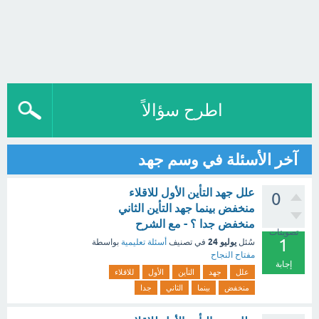
اطرح سؤالاً
آخر الأسئلة في وسم جهد
علل جهد التأين الأول للاقلاء
0
منخفض بينما جهد التأين الثاني
منخفض جدا ؟ - مع الشرح
تصويتات
1
يوليو 24
سُئل
في تصنيف
أسئلة تعليمية
بواسطة
مفتاح النجاح
إجابة
علل
جهد
التأين
الأول
للاقلاء
منخفض
بينما
الثاني
جدا