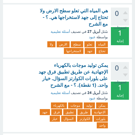
هي المياه التي تعلو سطح الارض ولا
0
تحتاج إلى جهد لاستخراجها هي. ؟ -
مع الشرح
تصويتات
1
أبريل 27
سُئل
في تصنيف
أسئلة تعليمية
بواسطة
عبود
إجابة
المياه
تعلو
سطح
الارض
ولا
تحتاج
جهد
لاستخراجها
يمكن توليد موجات بالكهرباء
0
الإجهادية عن طريق تطبيق فرق جهد
على بلورات الكوارتز السؤال. خيار
تصويتات
واحد. (1 نقطة). ؟ - مع الشرح
1
أبريل 24
سُئل
في تصنيف
أسئلة تعليمية
إجابة
بواسطة
عبود
يمكن
توليد
موجات
بالكهرباء
الإجهادية
طريق
تطبيق
فرق
جهد
بلورات
الكوارتز
السؤال
خيار
واحد