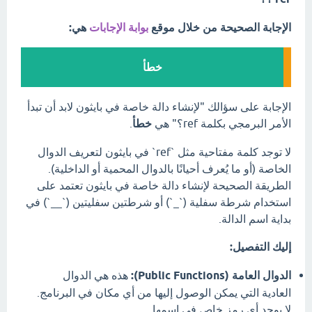
الإجابة الصحيحة من خلال موقع
بوابة الإجابات
هي:
خطأ
الإجابة على سؤالك "لإنشاء دالة خاصة في بايثون لابد أن تبدأ
الأمر البرمجي بكلمة ref؟" هي
خطأ
.
لا توجد كلمة مفتاحية مثل `ref` في بايثون لتعريف الدوال
الخاصة (أو ما يُعرف أحيانًا بالدوال المحمية أو الداخلية).
الطريقة الصحيحة لإنشاء دالة خاصة في بايثون تعتمد على
استخدام شرطة سفلية (`_`) أو شرطتين سفليتين (`__`) في
بداية اسم الدالة.
إليك التفصيل:
الدوال العامة (Public Functions):
هذه هي الدوال
العادية التي يمكن الوصول إليها من أي مكان في البرنامج.
لا يوجد أي رمز خاص في اسمها.