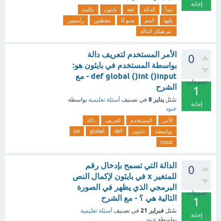
إجابة
تبدأ
الدالة
لغة
بايثون
بكلمة
يليها
اسم
متبوعًا
بنقطتين
رأسيتين
ثم هيكل الدالة
الأمر المستخدم لتعريف دالة
0
بواسطة المستخدم في بايثون هو:
def global ()int ()input - مع
تصويتات
الشرح
1
يناير 8
سُئل
في تصنيف
أسئلة تعليمية
بواسطة
إجابة
عبود
الأمر
المستخدم
لتعريف
دالة
بواسطة
بايثون
def
global
int
input
الدالة التي تسمح بإدخال رقم
0
للمتغير x في بايثون لإكمال النص
البرمجي الذي يظهر في الصورة
تصويتات
التالية هي ؟ - مع الشرح
1
فبراير 21
سُئل
في تصنيف
أسئلة تعليمية
إجابة
بواسطة
عبود