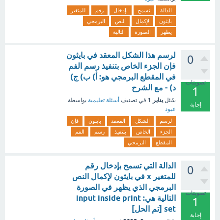
الدالة
تسمح
بإدخال
رقم
للمتغير
بايثون
لإكمال
النص
البرمجي
يظهر
الصورة
التالية
لرسم هذا الشكل المعقد في بايثون
0
فإن الجزء الخاص بتنفيذ رسم الفم
في المقطع البرمجي هو: أ) ب) ج)
تصويتات
د) - مع الشرح
1
يناير 1
سُئل
في تصنيف
أسئلة تعليمية
بواسطة
إجابة
عبود
لرسم
الشكل
المعقد
بايثون
فإن
الجزء
الخاص
بتنفيذ
رسم
الفم
المقطع
البرمجي
الدالة التي تسمح بإدخال رقم
0
للمتغير x في بايثون لإكمال النص
البرمجي الذي يظهر في الصورة
تصويتات
التالية هي: input inside print
1
set [تم الحل]
إجابة