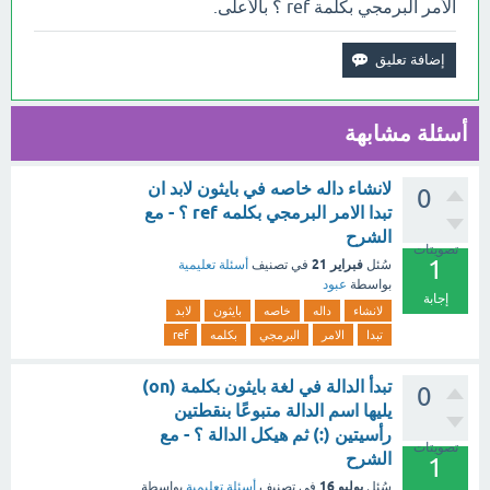
الأمر البرمجي بكلمة ref ؟ بالأعلى.
أسئلة مشابهة
لانشاء داله خاصه في بايثون لابد ان
0
تبدا الامر البرمجي بكلمه ref ؟ - مع
الشرح
تصويتات
1
فبراير 21
سُئل
في تصنيف
أسئلة تعليمية
بواسطة
عبود
إجابة
لانشاء
داله
خاصه
بايثون
لابد
تبدا
الامر
البرمجي
بكلمه
ref
تبدأ الدالة في لغة بايثون بكلمة (on)
0
يليها اسم الدالة متبوعًا بنقطتين
رأسيتين (:) ثم هيكل الدالة ؟ - مع
تصويتات
الشرح
1
يوليو 16
سُئل
في تصنيف
أسئلة تعليمية
بواسطة