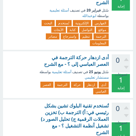
الشرح
إجابة
فبراير 20
سُئل
في تصنيف
أسئلة تعليمية
بواسطة
ابوعبدالله
الفهارس
الإلكترونية
تُستخدم
البحث
مواقع
التواصل
كتابة
الأبحاث
الترجمة
تنظيم
واسترجاع
مصادر
المعلومات
أدى ازدهار حركة الترجمة في
0
العصر العباسي إلى ؟ - مع الشرح
يونيو 25
سُئل
في تصنيف
أسئلة تعليمية
بواسطة
تصويتات
مستشار تعليمي
1
أدى
ازدهار
حركة
الترجمة
العصر
إجابة
العباسي
تُستخدم تقنية البلوك تشين بشكل
0
رئيسي في: أ) الترجمة ب) تخزين
العملات الرقمية ج) تحليل الصور د)
تصويتات
تشغيل أنظمة التشغيل ؟ - مع
1
الشرح