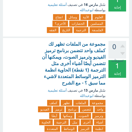
مارس 16
سُئل
في تصنيف
أسئلة تعليمية
إجابة
بواسطة
ابوعبدالله
العلوم
الآتية
وسائل
انفتاح
المسلمين
الحضارات
الأخرى؟
الفلسفة
الترجمة
التاريخ
الفقه
مجموعة من الملفات تظهر لك
0
كملف واحد تتضمن برنامج ترميز
الفيديو وترميز الصوت، ويمكنها أن
تصويتات
تتضمن أيضًا أشياء أخرى مثل
1
الترجمة (1 نقطة) الحاوية انظمة
إجابة
الترميز الوسائط المتعددة لاشيء
مما سبق ؟ - مع الشرح
مارس 13
سُئل
في تصنيف
أسئلة تعليمية
بواسطة
ابوعبدالله
مجموعة
الملفات
تظهر
كملف
واحد
تتضمن
برنامج
ترميز
الفيديو
وترميز
الصوت،
ويمكنها
أيضًا
أشياء
أخرى
مثل
الترجمة
الحاوية
انظمة
الترميز
الوسائط
المتعددة