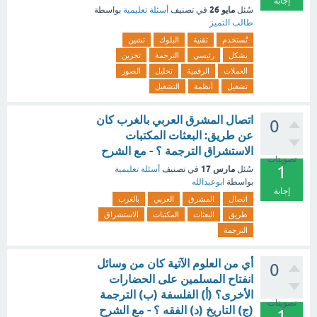
إجابة
مايو 26
سُئل
في تصنيف
أسئلة تعليمية
بواسطة
طالب التميز
تُستخدم
تقنية
البلوك
تشين
بشكل
رئيسي
الترجمة
تخزين
العملات
الرقمية
تحليل
الصور
تشغيل
أنظمة
التشغيل
اتصال المشرق العربي بالغرب كان
0
عن طريق: البعثات المكتبات
الاستشراق الترجمة ؟ - مع الشرح
تصويتات
1
مارس 17
سُئل
في تصنيف
أسئلة تعليمية
بواسطة
ابوعبدالله
إجابة
اتصال
المشرق
العربي
بالغرب
طريق
البعثات
المكتبات
الاستشراق
الترجمة
أي من العلوم الآتية كان من وسائل
0
انفتاح المسلمين على الحضارات
الأخرى؟ (أ) الفلسفة (ب) الترجمة
تصويتات
(ج) التاريخ (د) الفقه ؟ - مع الشرح
1