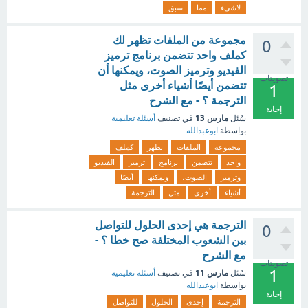
لاشيء
مما
سبق
مجموعة من الملفات تظهر لك
0
كملف واحد تتضمن برنامج ترميز
الفيديو وترميز الصوت، ويمكنها أن
تصويتات
تتضمن أيضًا أشياء أخرى مثل
1
الترجمة ؟ - مع الشرح
إجابة
مارس 13
سُئل
في تصنيف
أسئلة تعليمية
بواسطة
ابوعبدالله
مجموعة
الملفات
تظهر
كملف
واحد
تتضمن
برنامج
ترميز
الفيديو
وترميز
الصوت،
ويمكنها
أيضًا
أشياء
أخرى
مثل
الترجمة
الترجمة هي إحدى الحلول للتواصل
0
بين الشعوب المختلفة صح خطا ؟ -
مع الشرح
تصويتات
1
مارس 11
سُئل
في تصنيف
أسئلة تعليمية
بواسطة
ابوعبدالله
إجابة
الترجمة
إحدى
الحلول
للتواصل