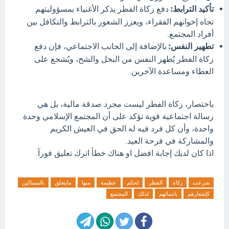
تأكيد الترابط:
دفع زكاة الفطر يذكر الأغنياء بمسؤوليتهم
تجاه إخوانهم الفقراء، ويعزز الشعور بالترابط والتكافل بين
أفراد المجتمع.
تطهير النفس:
بالإضافة إلى الجانب الاجتماعي، فإن دفع
زكاة الفطر يُطهر النفس من البخل والشح، ويُشجع على
العطاء ومساعدة الآخرين.
باختصار، زكاة الفطر ليست مجرد صدقة مالية، بل هي
رسالة اجتماعية قوية تؤكد على أن المجتمع الإسلامي وحدة
واحدة، وأن كل فرد فيه له الحق في العيش الكريم
والمشاركة في فرحة العيد.
اذا كان لديك إجابة افضل او هناك خطأ اترك تعليق فورآ.
شرعت
زكاة
الفطر
لحكم
عظيمة
منها
مايتعلق
بالمساكين
كإشعارهم
بانتمائهم
لذلك
المجتمع