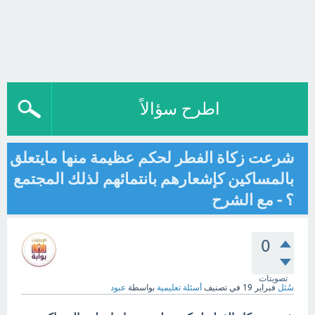
اطرح سؤالاً
شرعت زكاة الفطر لحكم عظيمة منها مايتعلق
بالمساكين كإشعارهم بانتمائهم لذلك المجتمع
؟ - مع الشرح
0
تصويتات
سُئل
فبراير 19
في تصنيف
أسئلة تعليمية
بواسطة
عبود