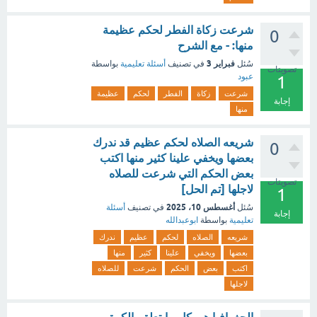
شرعت زكاة الفطر لحكم عظيمة
0
منها: - مع الشرح
فبراير 3
سُئل
في تصنيف
أسئلة تعليمية
بواسطة
تصويتات
عبود
1
شرعت
زكاة
الفطر
لحكم
عظيمة
إجابة
منها
شريعه الصلاه لحكم عظيم قد ندرك
0
بعضها ويخفي علينا كثير منها اكتب
بعض الحكم التي شرعت للصلاه
تصويتات
لاجلها [تم الحل]
1
أغسطس 10، 2025
سُئل
في تصنيف
أسئلة
إجابة
تعليمية
بواسطة
ابوعبدالله
شريعه
الصلاه
لحكم
عظيم
ندرك
بعضها
ويخفي
علينا
كثير
منها
اكتب
بعض
الحكم
شرعت
للصلاه
لاجلها