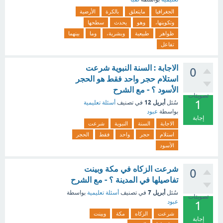
الجغرافيا
مايتعلق
بالكرة
الأرضية
وتكوينها،
وهو
يحدث
سطحها
ظواهر
طبيعية
وبشرية،
وما
بينهما
تفاعل
الاجابة : السنة النبوية شرعت
0
استلام حجر واحد فقط هو الحجر
الأسود ؟ - مع الشرح
تصويتات
1
أبريل 12
سُئل
في تصنيف
أسئلة تعليمية
بواسطة
عبود
إجابة
الاجابة
السنة
النبوية
شرعت
استلام
حجر
واحد
فقط
الحجر
الأسود
شرعت الزكاه في مكة وبينت
0
تفاصيلها في المدينة ؟ - مع الشرح
أبريل 7
سُئل
في تصنيف
أسئلة تعليمية
بواسطة
تصويتات
عبود
1
شرعت
الزكاه
مكة
وبينت
إجابة