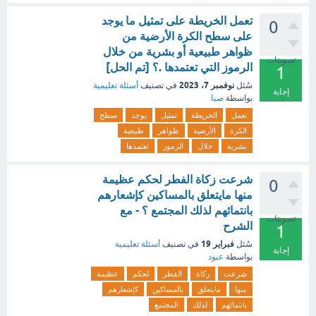
تعمل الخريطة على تمثيل ما يوجد
0
على سطح الكرة الأرضية من
ظواهر طبيعية أو بشرية من خلال
تصويتات
الرموز التي تعتمدها .؟ [تم الحل]
1
نوفمبر 7، 2023
سُئل
في تصنيف
أسئلة تعليمية
إجابة
بواسطة
صبا
تعمل
الخريطة
تمثيل
يوجد
سطح
الكرة
الأرضية
ظواهر
طبيعية
بشرية
خلال
الرموز
تعتمدها
شرعت زكاة الفطر لحكم عظيمة
0
منها مايتعلق بالمساكين كإشعارهم
بانتمائهم لذلك المجتمع ؟ - مع
تصويتات
الشرح
1
فبراير 19
سُئل
في تصنيف
أسئلة تعليمية
إجابة
بواسطة
عبود
شرعت
زكاة
الفطر
لحكم
عظيمة
منها
مايتعلق
بالمساكين
كإشعارهم
بانتمائهم
لذلك
المجتمع