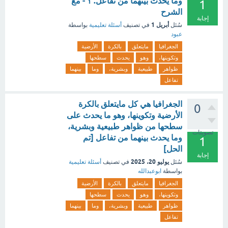
وما يحدث بينهما من تفاعل. ؟ - مع
1
الشرح
إجابة
أبريل 1
سُئل
في تصنيف
أسئلة تعليمية
بواسطة
عبود
الجغرافيا
مايتعلق
بالكرة
الأرضية
وتكوينها،
وهو
يحدث
سطحها
ظواهر
طبيعية
وبشرية،
وما
بينهما
تفاعل
الجغرافيا هي كل مايتعلق بالكرة
0
الأرضية وتكوينها، وهو ما يحدث على
سطحها من ظواهر طبيعية وبشرية،
تصويتات
وما يحدث بينهما من تفاعل [تم
1
الحل]
إجابة
يوليو 20، 2025
سُئل
في تصنيف
أسئلة تعليمية
بواسطة
ابوعبدالله
الجغرافيا
مايتعلق
بالكرة
الأرضية
وتكوينها،
وهو
يحدث
سطحها
ظواهر
طبيعية
وبشرية،
وما
بينهما
تفاعل