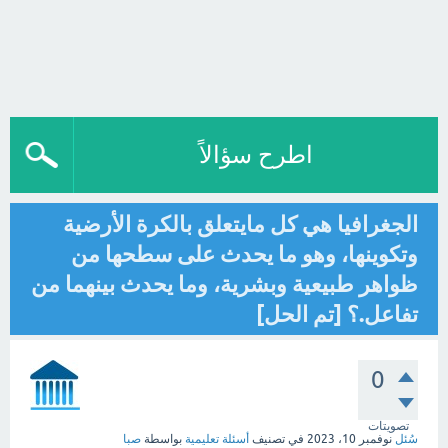
اطرح سؤالاً
الجغرافيا هي كل مايتعلق بالكرة الأرضية
وتكوينها، وهو ما يحدث على سطحها من
ظواهر طبيعية وبشرية، وما يحدث بينهما من
تفاعل.؟ [تم الحل]
0
تصويتات
سُئل
نوفمبر 10، 2023
في تصنيف
أسئلة تعليمية
بواسطة
صبا