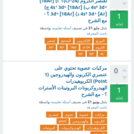
لعنصر الكروم (Cr-24)؟ أ) [18Ar]
4s² 3d⁴ ب) [18Ar] 4s¹ 3d⁵ ج)
تصويتات
[Ar] 4s² 3d⁴ د) [18Ar] 3d⁶ ؟ -
1
مع الشرح
إجابة
مايو 21
سُئل
في تصنيف
أسئلة تعليمية
بواسطة
باحث المعرفة
التوزيع
الإلكتروني
الصحيح
لعنصر
الكروم
cr-24
18ar
4s²
3d⁴
3d⁶
3d⁵
4s¹
مركبات عضوية تحتوي على
0
عنصري الكربون والهيدروجين (1
Point) الكربوهيدرات
تصويتات
الهيدروكربونات البروتينات الأسترات
1
؟ - مع الشرح
إجابة
يونيو 21
سُئل
في تصنيف
أسئلة تعليمية
بواسطة
باحث المعرفة
مركبات
عضوية
تحتوي
عنصري
الكربون
والهيدروجين
point
الكربوهيدرات
الهيدروكربونات
البروتينات