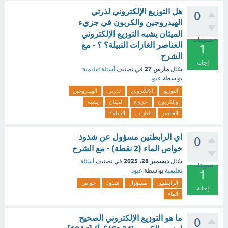
هل التوزيع الإلكتروني لذرتي
0
الهيدروجين والكربون في جزيء
الميثان يشبه التوزيع الإلكتروني
تصويتات
العناصر الغازات النبيلة؟ ؟ - مع
1
الشرح
إجابة
مارس 27
سُئل
في تصنيف
أسئلة تعليمية
بواسطة
عبود
التوزيع
الإلكتروني
لذرتي
الهيدروجين
والكربون
جزيء
الميثان
يشبه
العناصر
الغازات
النبيلة؟
اي الرابطتين مسؤول عن شذوذ
0
خواص الماء (2 نقطة) - مع الشرح
ديسمبر 28، 2025
سُئل
في تصنيف
أسئلة
تصويتات
تعليمية
بواسطة
عبود
1
الرابطتين
مسؤول
شذوذ
خواص
إجابة
الماء
ما هو التوزيع الإلكتروني الصحيح
0