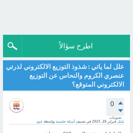
اطرح سؤالاً
علل لما ياتي : شذوذ التوزيع الالكتروني لذرتي
عنصري الكروم والنحاس عن التوزيع
الالكتروني المتوقع؟
0
تصويتات
سُئل
فبراير 26، 2025
في تصنيف
أسئلة تعليمية
بواسطة
عبود