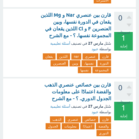
الأسترات
قارن بين عنصري Nar و Mg اللذين
0
يقعان في الدورة نفسها، وبين
العنصرين F و Cl اللذين يقعان في
تصويتات
المجموعة نفسها. ؟ - مع الشرح
1
مارس 27
سُئل
في تصنيف
أسئلة تعليمية
إجابة
بواسطة
عبود
قارن
عنصري
nar
اللذين
يقعان
الدورة
نفسها،
وبين
العنصرين
المجموعة
نفسها
قارن بين خصائص عنصري الذهب
0
والفضة اعتمادًا على معلومات
الجدول الدوري. ؟ - مع الشرح
تصويتات
1
مارس 27
سُئل
في تصنيف
أسئلة تعليمية
بواسطة
عبود
إجابة
قارن
خصائص
عنصري
الذهب
والفضة
اعتمادًا
معلومات
الجدول
الدوري