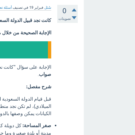
سُئل
فبراير 19
في تصنيف
أسئلة تع
0
تصويتات
كانت نجد قبيل الدولة السع
الإجابة الصحيحة من خلال 
الإجابة على سؤال "كانت نج
صواب
.
شرح مفصل:
قبل قيام الدولة السعودية
الميلادي)، لم تكن نجد من
الكيانات يمكن وصفها بالدو
صغر المساحة:
كل دويلة كا
مدينة أو بلدة صغيرة وما ح