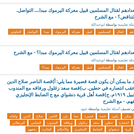
ادهم لقتال المسلمين قبيل معركة اليرموك مبدا.... التواصل.
التناقض؟ - مع الشرح
لة تعليمية
بواسطة
ابوعبدالله
هم
لقتال
المسلمين
قبيل
معركة
اليرموك
مبدا
التواصل
التفاوض
ادهم لقتال المسلمين قبيل معركة اليرموك مبدا؟ - مع الشرح
لة تعليمية
بواسطة
ابوعبدالله
هم
لقتال
المسلمين
قبيل
معركة
اليرموك
مبدا؟
 ما يمكن أن يكون قصة قصيرة مما يلي: أ)قصة الناصر صلاح الدين
ج عقب انتصاره في حطين. ب)قصة سعد زغلول ورفاقه مع المندوب
السامي البريطاني قبيل ١٩١٩م. ج)قصة أهل قرية دنشواي مع ج الضابط الإنجليزي
قهم. - مع الشرح
 تصنيف
أسئلة تعليمية
بواسطة
عبود
يمكن
يكون
قصة
قصيرة
مما
يلي
الناصر
صلاح
الدين
ولقائه
انتصاره
حطين
سعد
زغلول
ورفاقه
المندوب
السامي
البريطاني
قرية
دنشواي
الضابط
الإنجليزي
والأحكام
الجائرة
بحقهم