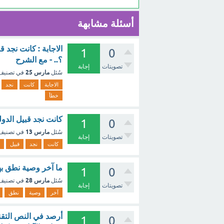
أسئلة مشابهة
الاجابة : كانت نجد 
1
0
؟.. - مع الشرح
تصويتات
إجابة
مارس 25
سُئل
في تصني
الاجابة
كانت
نجد
خطأ
كانت نجد قبيل الدول
1
0
مارس 13
سُئل
في تصني
تصويتات
إجابة
كانت
نجد
قبيل
ما آخر وصية نطق به
1
0
مارس 28
سُئل
في تصني
تصويتات
إجابة
آخر
وصية
نطق
أرصد في النص التقن
1
0