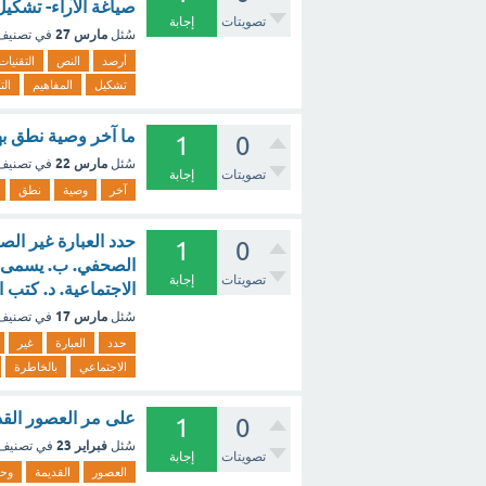
صياغة الآراء- تشكيل 
تصويتات
إجابة
مارس 27
سُئل
في تصني
أرصد
النص
التقنيات
تشكيل
المفاهيم
الت
ما آخر وصية نطق به
1
0
مارس 22
سُئل
في تصني
تصويتات
إجابة
آخر
وصية
نطق
حدد العبارة غير الصح
1
0
الصحفي. ب. يسمى هذ
تصويتات
إجابة
الاجتماعية. د. كتب
مارس 17
سُئل
في تصني
حدد
العبارة
غير
الاجتماعي
بالخاطرة
على مر العصور القد
1
0
فبراير 23
سُئل
في تصنيف
تصويتات
إجابة
العصور
القديمة
وح