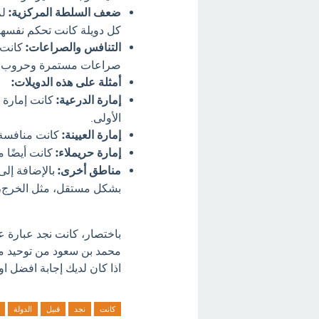
ضعف السلطة المركزية:
لم
كل دويلة كانت تحكم نفسه
التنافس والصراعات:
كانت ه
صراعات مستمرة وحروب قب
أمثلة على هذه الدويلات:
إمارة الدرعية:
كانت إمارة ص
الأولى.
إمارة العيينة:
كانت منافسة ل
إمارة حريملاء:
كانت أيضًا م
مناطق أخرى:
بالإضافة إلى
بشكل مستقل، مثل الخرج، وا
باختصار، كانت نجد عبارة ع
محمد بن سعود من توحيد مع
اذا كان لديك إجابة افضل او
كانت
نجد
قبيل
الدولة