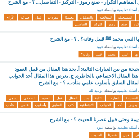
المفاهيم التكرار - صنع رموز - التركيز - التفاصيل... ؟ - مع الشرح
ف
أسئلة تعليمية
بواسطة
عبود
المستعملة
للمغالطة
والتضليل،
معتمدًا
مفردات
قبيل
صياغة
الآراء-
كرار
صنع
رموز
التركيز
التفاصيل
ا النبي محمد ﷺ قبيل وفاته؟ . ؟ - مع الشرح
ف
أسئلة تعليمية
بواسطة
عبود
بها
النبي
محمد
قبيل
وفاته؟
يحة من بين العبارات التالية: أ. يجد هذا المقال من قبيل العمود
ا المقال الاجتماعي بالخاطرة. ج. يعرض هذا المقال أحد الجوانب
 المقال السابق بأسلوب علمي متأدب. ؟ - مع الشرح
ف
أسئلة تعليمية
بواسطة
ابوعبدالله
الصحيحة
العبارات
التالية
يجد
المقال
قبيل
العمود
الصحفي
يسمى
يعرض
أحد
الجوانب
الاجتماعية
كتب
السابق
بأسلوب
علمي
متأدب
يمة وحتى قبيل عصرنا الحديث ؟ - مع الشرح
أسئلة تعليمية
بواسطة
عبود
تى
قبيل
عصرنا
الحديث