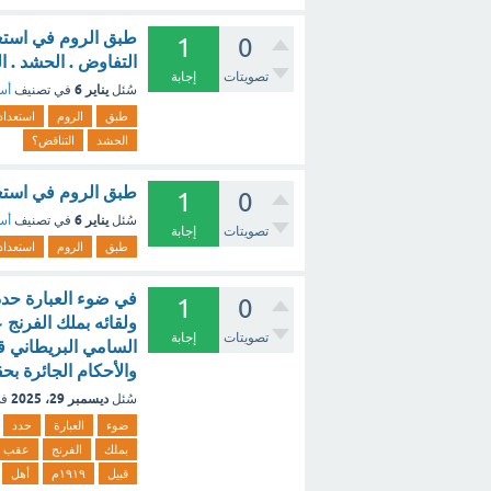
طبق الروم في استعد
1
0
التفاوض . الحشد . 
تصويتات
إجابة
يناير 6
سُئل
في تصنيف
أسئ
طبق
الروم
استعداد
الحشد
التناقض؟
طبق الروم في استعد
1
0
يناير 6
سُئل
في تصنيف
أسئ
تصويتات
إجابة
طبق
الروم
استعداد
في ضوء العبارة حدد
1
0
ولقائه بملك الفرن
تصويتات
إجابة
والأحكام الجائرة بح
ديسمبر 29، 2025
سُئل
في
ضوء
العبارة
حدد
بملك
الفرنج
عقب
قبيل
١٩١٩م
أهل