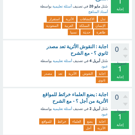
1
مايو 20
سُئل
في تصنيف
أسئلة تعليمية
بواسطة
إجابة
أستاذ المناهج
تدل
الاكتشافات
الأثرية
استقرار
الإنسان
المملكة
العربية
السعودية
ظاهرة
حديثة
نسبيا
اجابة : النقوش الأثرية تعد مصدر
0
ثانوي ؟ - مع الشرح
أبريل 4
سُئل
في تصنيف
أسئلة تعليمية
بواسطة
تصويتات
عبود
1
اجابة
النقوش
الأثرية
تعد
مصدر
إجابة
ثانوي
اجابة : يضع العلماء خرائط للمواقع
0
الأثرية من أجل ؟ - مع الشرح
أبريل 2
سُئل
في تصنيف
أسئلة تعليمية
بواسطة
تصويتات
عبود
1
اجابة
يضع
العلماء
خرائط
للمواقع
إجابة
الأثرية
أجل