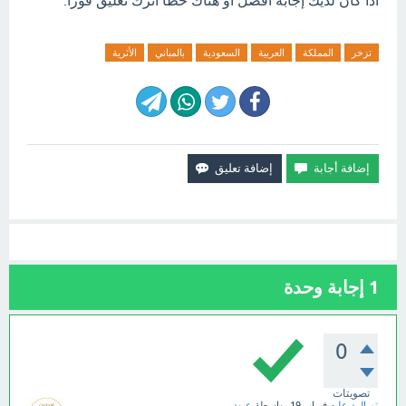
اذا كان لديك إجابة افضل او هناك خطأ اترك تعليق فورآ.
تزخر
المملكة
العربية
السعودية
بالمباني
الأثرية
1
إجابة وحدة
0
تصويتات
تم الرد عليه
فبراير 19
بواسطة
عبود