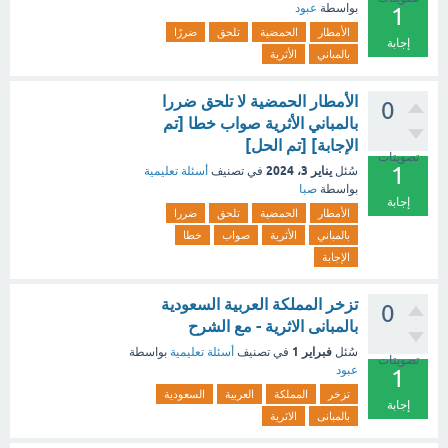
بواسطة
عبود
1
الأمطار
الحمضية
تلحق
ضررًا
إجابة
بالمباني
الأثرية
الأمطار الحمضية لا تلحق ضررا
0
بالمباني الأثرية صواب خطا [تم
الإجابة] [تم الحل]
تصويتات
1
يناير 3، 2024
سُئل
في تصنيف
أسئلة تعليمية
بواسطة
صبا
إجابة
الأمطار
الحمضية
تلحق
ضررا
بالمباني
الأثرية
صواب
خطا
الإجابة
تزخر المملكة العربية السعودية
0
بالمبانى الاثرية - مع الشرح
فبراير 1
سُئل
في تصنيف
أسئلة تعليمية
بواسطة
تصويتات
عبود
1
تزخر
المملكة
العربية
السعودية
إجابة
بالمبانى
الاثرية