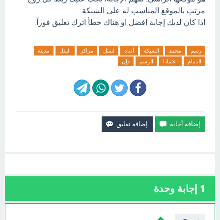
مرتب بالموقع المناسب له على الشبكة.
اذا كان لديك إجابة افضل او هناك خطأ اترك تعليق فورآ.
رسم
محمد
الشبكة
أدناه
لتمثل
مراكز
النقل
مدينة
الدمام
اعتمادا
الرسم
فإن
1
إجابة وحدة