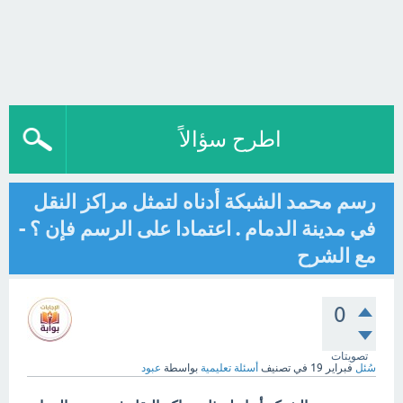
اطرح سؤالاً
رسم محمد الشبكة أدناه لتمثل مراكز النقل
في مدينة الدمام . اعتمادا على الرسم فإن ؟ -
مع الشرح
0
تصويتات
سُئل
فبراير 19
في تصنيف
أسئلة تعليمية
بواسطة
عبود