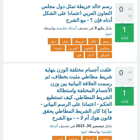
رسم خالد خريطة تمثل دول مجلس
0
التعاون العربي اعتمادا على الشكل
أدناه فإن ؟ - مع الشرح
تصويتات
1
مايو 3
سُئل
في تصنيف
أسئلة تعليمية
بواسطة
عبود
إجابة
رسم
خالد
خريطة
تمثل
دول
مجلس
التعاون
العربي
اعتمادا
الشكل
أدناه
فإن
علقت أجسام مختلفة الوزن بنهاية
0
شريط مطاطي مثبت بخطاف، ثم
رسمت العلاقة البيانية بين وزن
تصويتات
الأجسام المختلفة واستطالة
1
الشريط المطاطي. كيف تستطيع
إجابة
الحكم - اعتمادا على الرسم البياني -
ما إذا كان الشريط المطاطي يحقق
قانون هوك أم لا ~ - مع الشرح
ديسمبر 30، 2025
سُئل
في تصنيف
أسئلة
تعليمية
بواسطة
عبود
علقت
أجسام
مختلفة
الوزن