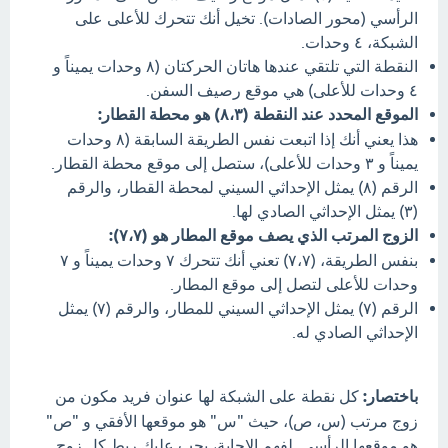
الرأسي (محور الصادات). تخيل أنك تتحرك للأعلى على
الشبكة، ٤ وحدات.
النقطة التي تلتقي عندها هاتان الحركتان (٨ وحدات يميناً و
٤ وحدات للأعلى) هي موقع رصيف السفن.
الموقع المحدد عند النقطة (٨،٣) هو محطة القطار:
هذا يعني أنك إذا اتبعت نفس الطريقة السابقة (٨ وحدات
يميناً و ٣ وحدات للأعلى)، ستصل إلى موقع محطة القطار.
الرقم (٨) يمثل الإحداثي السيني لمحطة القطار، والرقم
(٣) يمثل الإحداثي الصادي لها.
الزوج المرتب الذي يصف موقع المطار هو (٧،٧):
بنفس الطريقة، (٧،٧) تعني أنك تتحرك ٧ وحدات يميناً و ٧
وحدات للأعلى لتصل إلى موقع المطار.
الرقم (٧) يمثل الإحداثي السيني للمطار، والرقم (٧) يمثل
الإحداثي الصادي له.
باختصار:
كل نقطة على الشبكة لها عنوان فريد مكون من
زوج مرتب (س، ص)، حيث "س" هو موقعها الأفقي و "ص"
هو موقعها الرأسي. لفهم الإجابة، يجب عليك ربط كل زوج