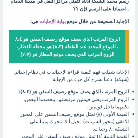
رسم محمد الشبكة أدناه لتمثل مراكز النقل في مدينة الدمام
. اعتمادا على الرسم فإن ؟؟
الإجابة الصحيحة من خلال موقع
بوابة الإجابات
هي:
الزوج المرتب الذي يصف موقع رصيف السفن هو ٨،٤
. الموقع المحدد عند النقطة (۸،۳) هو محطة القطار.
الزوج المرتب الذي يصف موقع المطار هو (۷،٧)
الإجابة تتطلب فهم كيفية قراءة الإحداثيات في نظام إحداثي
(شبكة). دعنا نشرح كل جزء من الإجابة:
الزوج المرتب الذي يصف موقع رصيف السفن هو (٨،٤):
الزوج المرتب يعني قيمتين مرتبطتين ببعضهما البعض،
نكتبهما داخل قوسين.
القيمة الأولى (٨) تمثل موقع رصيف السفن على المحور
الأفقي (محور السينات). تخيل أنك تتحرك يميناً على
الشبكة، ٨ وحدات.
القيمة الثانية (٤) تمثل موقع رصيف السفن على المحور