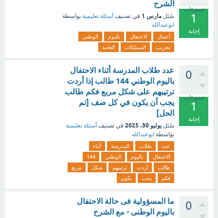
الشرح
تصويتات
1
مارس 1
سُئل
في تصنيف
أسئلة تعليمية
بواسطة
ابوعبدالله
إجابة
أعمال
الاحتفال
باليوم
الوطني
تخريب
الممتلكات
العامة
‏عدد طلاب المدرسة أثناء الاحتفال
0
باليوم الوطني 144 طالب إذا أردت
ترتيبهم على شكل مربع فكم طالب
تصويتات
يجب أن يكون في كل صف [تم
1
الحل]
إجابة
يوليو 30، 2025
سُئل
في تصنيف
أسئلة تعليمية
بواسطة
ابوعبدالله
عدد
طلاب
المدرسة
أثناء
الاحتفال
باليوم
الوطني
144
طالب
أردت
ترتيبهم
شكل
مربع
فكم
يجب
يكون
ما المسؤولية فى حالة الاحتفال
0
باليوم الوطنى - مع الشرح