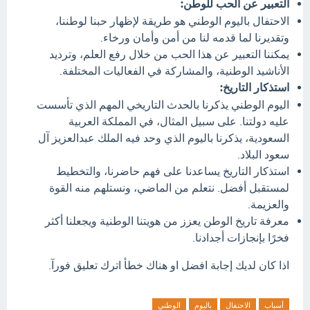
التعبير عن الحب للوطن:
الاحتفال باليوم الوطني هو طريقة لإظهار حبنا لوطننا،
وتقديرنا لما قدمه لنا من أمن وأمان ورخاء.
يمكننا التعبير عن هذا الحب من خلال رفع العلم، وترديد
الأناشيد الوطنية، والمشاركة في الفعاليات المختلفة.
استذكار التاريخ:
اليوم الوطني يذكرنا بالحدث التاريخي المهم الذي تأسست
عليه دولتنا. على سبيل المثال، في المملكة العربية
السعودية، يذكرنا باليوم الذي وحد فيه الملك عبدالعزيز آل
سعود البلاد.
استذكار التاريخ يساعدنا على فهم حاضرنا، والتخطيط
لمستقبل أفضل. نتعلم من الماضي، ونستلهم منه القوة
والعزيمة.
معرفة تاريخ الوطن يعزز من هويتنا الوطنية ويجعلنا أكثر
فخرًا بإنجازات أجدادنا.
اذا كان لديك إجابة افضل او هناك خطأ اترك تعليق فورآ.
أسباب
الاحتفال
باليوم
الوطني