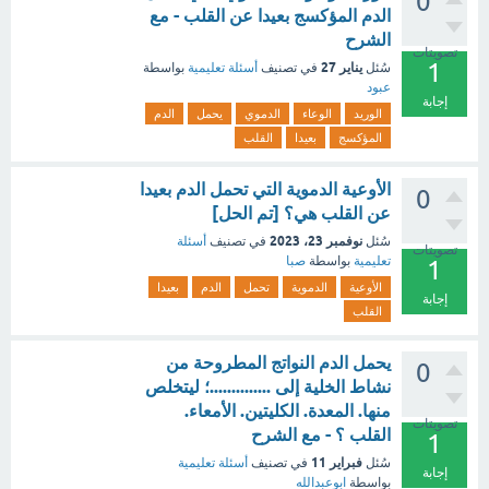
0
الدم المؤكسج بعيدا عن القلب - مع
الشرح
تصويتات
1
يناير 27
سُئل
في تصنيف
أسئلة تعليمية
بواسطة
عبود
إجابة
الوريد
الوعاء
الدموي
يحمل
الدم
المؤكسج
بعيدا
القلب
الأوعية الدموية التي تحمل الدم بعيدا
0
عن القلب هي؟ [تم الحل]
نوفمبر 23، 2023
سُئل
في تصنيف
أسئلة
تصويتات
تعليمية
بواسطة
صبا
1
الأوعية
الدموية
تحمل
الدم
بعيدا
إجابة
القلب
يحمل الدم النواتج المطروحة من
0
نشاط الخلية إلى ..............؛ ليتخلص
منها. المعدة. الكليتين. الأمعاء.
تصويتات
القلب ؟ - مع الشرح
1
فبراير 11
سُئل
في تصنيف
أسئلة تعليمية
إجابة
بواسطة
ابوعبدالله