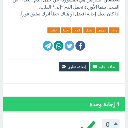
القلب، بينما الأوردة تحمل الدم *إلى* القلب.
اذا كان لديك إجابة افضل او هناك خطأ اترك تعليق فورآ.
وعاء
دموي
يحمل
الدم
بعيدا
القلب
1
إجابة وحدة
0