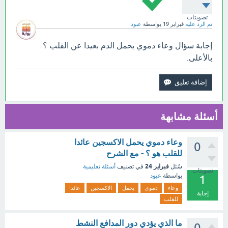
تصويتات
تم الرد عليه
فبراير 19
بواسطة
عبود
إجابة سؤال وعاء دموي يحمل الدم بعيدا عن القلب ؟
بالأعلى.
أسئلة مشابهة
وعاء دموي يحمل الاكسجين عائدا
0
للقلب هو ؟ - مع الشرح
فبراير 24
سُئل
في تصنيف
أسئلة تعليمية
تصويتات
بواسطة
عبود
1
وعاء
دموي
يحمل
الاكسجين
عائدا
إجابة
للقلب
ما الذي يؤدي دور المدافع النشط
0