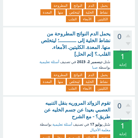
يحمل
الدم
النواتج
المطروحة
نشاط
الخلية
ليتخلص
منها
المعدة
الكليتين
الأمعاء
القلب
يحمل الدم النواتج المطروحة من
0
نشاط الخلية إلى ..............؛ ليتخلص
منها. المعدة. الكليتين. الأمعاء.
تصويتات
القلب.؟ [تم الحل]
1
ديسمبر 2، 2023
سُئل
في تصنيف
أسئلة تعليمية
إجابة
بواسطة
صبا
يحمل
الدم
النواتج
المطروحة
نشاط
الخلية
ليتخلص
منها
المعدة
الكليتين
الأمعاء
القلب
تقوم الزوائد المروريه بنقل التنبيه
0
العصبي بعيدا عن جسم الخليه عن
طريق؟ - مع الشرح
تصويتات
1
يوليو 17
سُئل
في تصنيف
أسئلة تعليمية
بواسطة
معلمة الأجيال
إجابة
تقوم
الزوائد
المروريه
بنقل
التنبيه