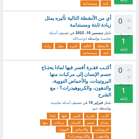
إجابة
ثابتة
ومستدامة
أي من الأنشطة التالية تأثيره يمثل
0
زيادة ثابتة ومستدامة
ديسمبر 10، 2025
سُئل
في تصنيف
أسئلة
تصويتات
تعليمية
بواسطة
ابوعبدالله
1
الأنشطة
التالية
تأثيره
يمثل
زيادة
إجابة
ثابتة
ومستدامة
أكتـب فقـرة أفسر فيها لماذا يحتـاج
0
جسم الإنسان إلى مركبات منها
البروتينات، والأحماض النووية،
تصويتات
والدهون، والكربوهيدرات؟ - مع
1
الشرح
إجابة
فبراير 10
سُئل
في تصنيف
أسئلة تعليمية
بواسطة
عبود
أكتـب
فقـرة
أفسر
فيها
لماذا
يحتـاج
جسم
الإنسان
مركبات
منها
البروتينات،
والأحماض
النووية،
والدهون،
والكربوهيدرات؟