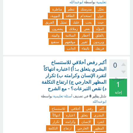
تعليمية
بواسطة
ابوعبدالله
تخيّل
مدرستك
تنظم
مناظرة
حول
استخدام
الطاقة
النووية،
حيث
يجب
عليك
تمثيل
الفريق
المؤيّد
بعض
زملائك
يشعرون
بالقلق
أخطار
السلامة
والبيئة،
ويريدون
تغيير
موقفهم
ستقنع
فريقك
بالبقاء
الجانب
أكبر رفض أخلاقي للاستنساخ
0
البشري يتعلق بـ: أ) اعتباره انتهاكاً
لتفرد الإنسان وكرامته ب) تكرار
تصويتات
المظهر الخارجي ج) ارتفاع التكلفة
1
د) نقص التبرعات؟ - مع الشرح
إجابة
يناير 8
سُئل
في تصنيف
أسئلة تعليمية
بواسطة
ابوعبدالله
أكبر
رفض
أخلاقي
للاستنساخ
البشري
يتعلق
اعتباره
انتهاكاً
لتفرد
الإنسان
وكرامته
تكرار
المظهر
الخارجي
ارتفاع
التكلفة