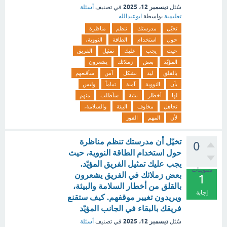
ديسمبر 12، 2025
سُئل
في تصنيف
أسئلة
تعليمية
بواسطة
ابوعبدالله
تخيّل
مدرستك
تنظم
مناظرة
حول
استخدام
الطاقة
النووية،
حيث
يجب
عليك
تمثيل
الفريق
المؤيّد
بعض
زملائك
يشعرون
بالقلق
ليد
بشكل
آمن
سأقنعهم
بأن
النووية
آمنة
تماماً
وليس
لها
أخطار
بيئية
سأطلب
منهم
تجاهل
مخاوف
البيئة
والسلامة،
لأن
المهم
الفوز
تخيّل أن مدرستك تنظم مناظرة
0
حول استخدام الطاقة النووية، حيث
يجب عليك تمثيل الفريق المؤيّد.
تصويتات
بعض زملائك في الفريق يشعرون
1
بالقلق من أخطار السلامة والبيئة،
إجابة
ويريدون تغيير موقفهم. كيف ستقنع
فريقك بالبقاء في الجانب المؤيّد
ديسمبر 12، 2025
سُئل
في تصنيف
أسئلة