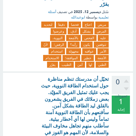
يقرّر
ديسمبر 12، 2025
سُئل
في تصنيف
أسئلة
تعليمية
بواسطة
ابوعبدالله
مريض
احتاج
فحصا
دقيقا
لتحديد
المرض
بشكل
أدق،
وعرضوا
عليه
الفحص
بالأشعة
النووية،
تتوقعين
يكون
رأيه؟
الرفض؛
لأنّ
الأمر
عواقبه
مجهولة
استخدام
الأشعة
خطير
الموافقة؛
الاستخدام
الطبي
لها
آمن
الطبيب
يقرّر
تخيّل أن مدرستك تنظم مناظرة
0
حول استخدام الطاقة النووية، حيث
يجب عليك تمثيل الفريق المؤيّد.
تصويتات
بعض زملائك في الفريق يشعرون
1
بالقلق ليد الطاقة بشكل آمن.
إجابة
سأقنعهم بأن الطاقة النووية آمنة
تماماً وليس لها أي أخطار بيئية.
سأطلب منهم تجاهل مخاوف البيئة
والسلامة، لأن المهم هو الفوز في