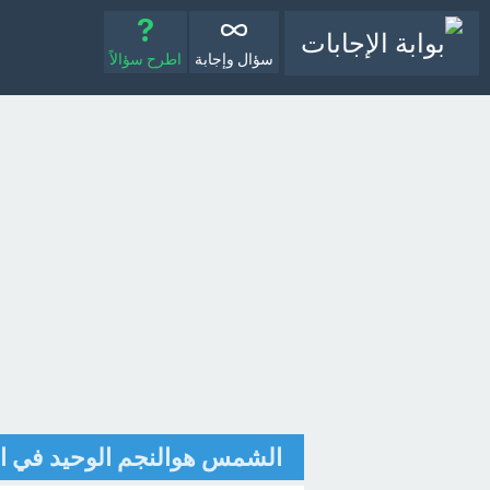
سؤال وإجابة
اطرح سؤالاً
الشمس هوالنجم الوحيد في ا