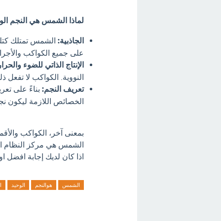
لماذا الشمس هي النجم الو
الجاذبية:
الشمس تمتلك كتلة ه
على جميع الكواكب والأجرا
الإنتاج الذاتي للضوء والحرار
النووية. الكواكب لا تفعل
تعريف النجم:
بناءً على تع
الخصائص اللازمة ليكون نجمً
بمعنى آخر، الكواكب والأقم
الشمس هي مركز النظام ال
اذا كان لديك إجابة افضل او
الشمس
هوالنجم
الوحيد
ا