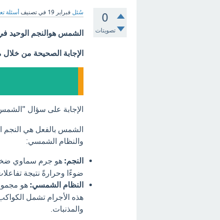
سُئل
فبراير 19
في تصنيف
أسئلة تع
0
تصويتات
الشمس هوالنجم الوحيد في
الإجابة الصحيحة من خلال 
الإجابة على سؤال "الشمس
الشمس بالفعل هي النجم ال
والنظام الشمسي:
النجم:
هو جرم سماوي ضخم ي
ضوءًا وحرارةً نتيجة تفاع
النظام الشمسي:
هو مجموعة
هذه الأجرام تشمل الكواكب 
والمذنبات.