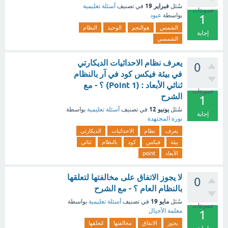
فبراير 19
سُئل
في تصنيف
أسئلة تعليمية
تصويتات
بواسطة
عبود
1
الشمس
هوالنجم
الوحيد
النظام
إجابة
الشمسي
يعرف نظام الاحداثيات الديكارتي
0
في بيئة فيكس كود في آر بالنظام
ثنائي الأبعاد : (1 Point) ؟ - مع
تصويتات
الشرح
1
يونيو 12
سُئل
في تصنيف
أسئلة تعليمية
بواسطة
إجابة
نورة المجتهدة
يعرف
نظام
الاحداثيات
الديكارتي
بيئة
فيكس
كود
بالنظام
ثنائي
الأبعاد
point
لا يجوز الاتفاق على مخالفتها لتعلقها
0
بالنظام العام ؟ - مع الشرح
مايو 19
سُئل
في تصنيف
أسئلة تعليمية
بواسطة
تصويتات
معلمة الأجيال
1
يجوز
الاتفاق
مخالفتها
لتعلقها