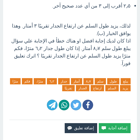
٢٫٥ أقرب إلى ٣ من أي عدد صحيح آخر.
لذلك، يزيد طول السلم عن ارتفاع الجدار تقريبًا ٣ أمتار. وهذا
يوافق الخيار (ب).
اذا كان لديك إجابة افضل او هناك خطأ في الإجابة علي سؤال
يبلغ طول سلم ٨٫٧ أمتار. إذا كان طول جدار ٦٫٢ مترًا، فكم
مترًا يزيد طول السلم عن ارتفاع الجدار تقريبًا ؟ اترك تعليق
فورآ.
يبلغ
طول
سلم
٨٫٧
أمتار
جدار
٦٫٢
مترًا،
فكم
مترًا
يزيد
السلم
ارتفاع
الجدار
تقريبًا