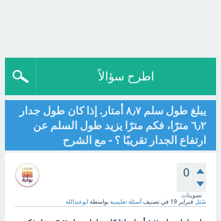
اطرح سؤالاً
يبلغ طول سلم ٨٫٧ أمتار. إذا كان طول جدار
٦٫٢ مترًا، فكم مترًا يزيد طول السلم عن
ارتفاع الجدار تقريبًا ؟ - مع الشرح
0
تصويتات
سُئل
فبراير 19
في تصنيف
أسئلة تعليمية
بواسطة
ابوعبدالله