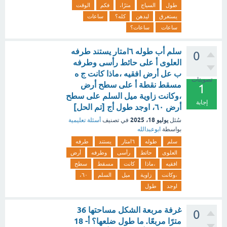
طول
السياج
مترًا،
فكم
الوقت
يستغرق
ليدهن
كله؟
ساعات
ساعات
ساعات؟
سلم أب طوله ٦امتار يستند طرفه
0
العلوى أ على حائط رأسى وطرفه
ب عل أرض افقيه ،ماذا كانت ج ه
تصويتات
مسقط نقطة أ على سطح أرض
1
،وكانت زاوية ميل السلم على سطح
إجابة
أرض ٦٠، اوجد طول أج [تم الحل]
يوليو 18، 2025
سُئل
في تصنيف
أسئلة تعليمية
بواسطة
ابوعبدالله
سلم
طوله
٦امتار
يستند
طرفه
العلوى
حائط
رأسى
وطرفه
أرض
افقيه
،ماذا
كانت
مسقط
سطح
،وكانت
زاوية
ميل
السلم
٦٠،
اوجد
طول
غرفة مربعة الشكل مساحتها 36
0
مترًا مربعًا. ما طول ضلعها؟ أ- 18