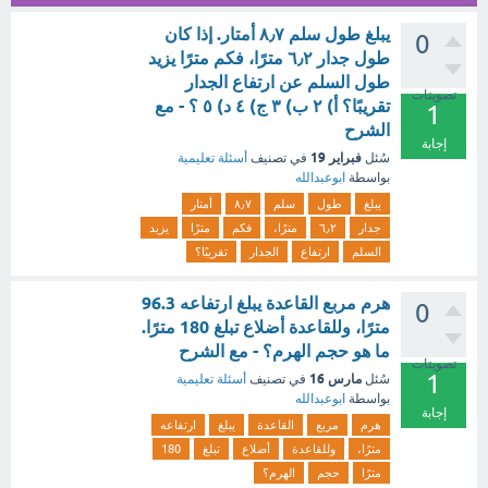
يبلغ طول سلم ٨٫٧ أمتار. إذا كان
0
طول جدار ٦٫٢ مترًا، فكم مترًا يزيد
طول السلم عن ارتفاع الجدار
تصويتات
تقريبًا؟ أ) ٢ ب) ٣ ج) ٤ د) ٥ ؟ - مع
1
الشرح
إجابة
فبراير 19
سُئل
في تصنيف
أسئلة تعليمية
بواسطة
ابوعبدالله
يبلغ
طول
سلم
٨٫٧
أمتار
جدار
٦٫٢
مترًا،
فكم
مترًا
يزيد
السلم
ارتفاع
الجدار
تقريبًا؟
هرم مربع القاعدة يبلغ ارتفاعه 96.3
0
مترًا، وللقاعدة أضلاع تبلغ 180 مترًا.
ما هو حجم الهرم؟ - مع الشرح
تصويتات
1
مارس 16
سُئل
في تصنيف
أسئلة تعليمية
بواسطة
ابوعبدالله
إجابة
هرم
مربع
القاعدة
يبلغ
ارتفاعه
مترًا،
وللقاعدة
أضلاع
تبلغ
180
مترًا
حجم
الهرم؟