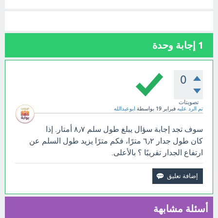
1
إجابة وحدة
0
تصويتات
تم الرد عليه
فبراير 19
بواسطة
ابوعبدالله
سوف تجد إجابة سؤال يبلغ طول سلم ٨٫٧ أمتار. إذا
كان طول جدار ٦٫٢ مترًا، فكم مترًا يزيد طول السلم عن
ارتفاع الجدار تقريبًا ؟ بالأعلى.
أسئلة مشابهة