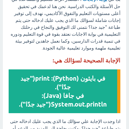
حل الأسئلة والكتب الدراسية. نحن هنا لدعمك في تحقيق
أعلى مستويات التعليم والتفوق الأكاديمي، نهدف إلى توفير
إجابات شاملة لسؤالك ما الذي يجب عليك ادخاله حتى يتم
طباعة "جيد جدا؟ نتمنى لك التوفيق والنجاح في رحلتك
التعليمية.في بوابة الاجابات نعتقد بقوة في قوة التعليم ودوره
في تنمية قدرات الدارسين، وكما نعمل جاهدين لتوفير بيئة
تعليمية ملهمة وموارد تعليمية عالية الجودة.
الإجابة الصحيحة لسؤالك هي:
في بايثون (Python): print("جيد
جدًا").
في جافا (Java):
System.out.println("جيد جدًا").
اذا وجدت الإجابة علي سؤالك ما الذي يجب عليك ادخاله حتى
يتم طباعة "جيد جدا؟ ،وكنت بحاجة إلى المزيد من الدعم أو