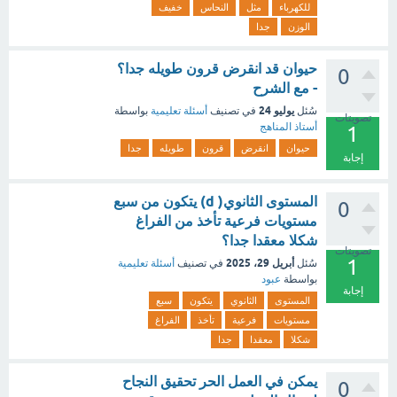
للكهرباء
مثل
النحاس
خفيف
الوزن
جدا
حيوان قد انقرض قرون طويله جدا؟
0
- مع الشرح
يوليو 24
سُئل
في تصنيف
أسئلة تعليمية
بواسطة
تصويتات
أستاذ المناهج
1
حيوان
انقرض
قرون
طويله
جدا
إجابة
المستوى الثانوي( d) يتكون من سبع
0
مستويات فرعية تأخذ من الفراغ
شكلا معقدا جدا؟
تصويتات
1
أبريل 29، 2025
سُئل
في تصنيف
أسئلة تعليمية
بواسطة
عبود
إجابة
المستوى
الثانوي
يتكون
سبع
مستويات
فرعية
تأخذ
الفراغ
شكلا
معقدا
جدا
يمكن في العمل الحر تحقيق النجاح
0