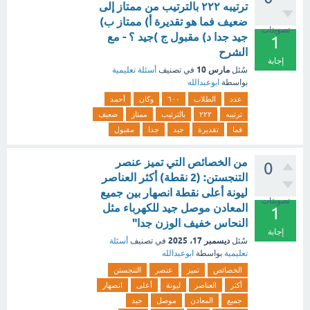
ترتيبه ۲۲۲ بالترتيب من ممتاز إلى
ضعيف فما هو تقديرة أ) ممتاز ب)
تصويتات
جيد جدا د) مقبول ج )جيد ؟ - مع
1
الشرح
إجابة
مارس 10
سُئل
في تصنيف
أسئلة تعليمية
بواسطة
ابوعبدالله
عدد
الطلاب
٦٠٠
وكان
أحمد
ترتيبه
۲۲۲
بالترتيب
ممتاز
ضعيف
فما
تقديرة
جيد
جدا
مقبول
من الخصائص التي تميز عنصر
0
التنجستن: (2 نقطة) أكثر العناصر
ليونة أعلى نقطة انصهار بين جميع
تصويتات
المعادن موصل جيد للكهرباء مثل
1
النحاس خفيف الوزن جدا"
إجابة
ديسمبر 17، 2025
سُئل
في تصنيف
أسئلة
تعليمية
بواسطة
ابوعبدالله
الخصائص
تميز
عنصر
التنجستن
أكثر
العناصر
ليونة
أعلى
انصهار
جميع
المعادن
موصل
جيد