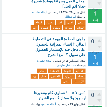
لمجال العمل بسرعة وبفترة قصيرة
جدا؟ [تم الحل]
تصويتات
1
أبريل 28، 2024
سُئل
في تصنيف
أسئلة تعليمية
بواسطة
ابوعبدالله
إجابة
يمكن
العمل
الحر
تحقيق
النجاح
لمجال
بسرعة
وبفترة
قصيرة
جدا
ما هي الخطوة المهمة في التخطيط
0
المالي ؟ إنشاء الميزانية للحصول
على دخل جيد للإستثمار للحصول
تصويتات
على تمويل ؟ - مع الشرح
1
أغسطس 2
سُئل
في تصنيف
أسئلة تعليمية
إجابة
بواسطة
مستشار تعليمي
الخطوة
المهمة
التخطيط
المالي
إنشاء
الميزانية
للحصول
دخل
جيد
للإستثمار
تمويل
٥من ٧ ×١٠٠ تساوي كام وتقديرها
0
ايه جيد ولا ممتاز ؟ - مع الشرح
يوليو 19
سُئل
في تصنيف
أسئلة تعليمية
بواسطة
تصويتات