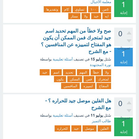
معلمة الأجيال
1
٥من
١٠٠
تساوي
كام
وتقديرها
إجابة
ايه
جيد
ولا
ممتاز
صح ولا خطأ من المهم تحديد اسم
0
جيد لمتجرك فمن الممكن أن يكون
هو المفتاح لتمييزه عن المنافسين ؟
تصويتات
- مع الشرح
1
يوليو 15
سُئل
في تصنيف
أسئلة تعليمية
بواسطة
إجابة
نورة المجتهدة
ولا
خطأ
المهم
تحديد
اسم
جيد
لمتجرك
فمن
الممكن
يكون
المفتاح
لتمييزه
المنافسين
هل الفلين موصل جيد للحراره ؟ -
0
مع الشرح
يوليو 11
سُئل
في تصنيف
أسئلة تعليمية
بواسطة
تصويتات
طالب التميز
1
الفلين
موصل
جيد
للحراره
إجابة