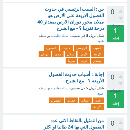
س : السبب الرئيسي في حدوث
0
الفصول الاربعة على الارض هو
ميلان محور دوران الارض بمقدار 40
تصويتات
درجة تقريبا ؟ - مع الشرح
1
أبريل 8
سُئل
في تصنيف
أسئلة تعليمية
بواسطة
إجابة
عبود
السبب
الرئيسي
حدوث
الفصول
الاربعة
الارض
ميلان
محور
دوران
بمقدار
درجة
تقريبا
إجابة : أسباب حدوث الفصول
0
الأربعة ؟ - مع الشرح
أبريل 5
سُئل
في تصنيف
أسئلة تعليمية
بواسطة
تصويتات
عبود
1
إجابة
أسباب
حدوث
الفصول
إجابة
الأربعة
من التمثيل بالنقاط الاتي عدد
0
الفصول التي بها 24 طالبا او اكثر