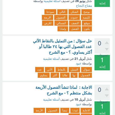
يونيو 26
سُئل
في تصنيف
أسئلة تعليمية
بواسطة
إجابة
مفتاح النجاح
يوضح
الشكل
التالي
نموذجا
لكيفية
حدوث
الفصول
الاربعة
موقع
النصف
الشمالي
للارض
يكون
الفصل
ولماذا
حل سؤال : من التمثيل بالنقاط الآتي
0
عدد الفصول التي بها ٢٤ طالبا أو
أكثر يساوي. ؟ - مع الشرح
تصويتات
1
أبريل 21
سُئل
في تصنيف
أسئلة تعليمية
بواسطة
عبود
إجابة
سؤال
التمثيل
بالنقاط
الآتي
عدد
الفصول
بها
طالبا
أكثر
يساوي
الاجابة : لماذا تنشأ الفصول الأربعة
0
بشكل منتظم ؟ - مع الشرح
أبريل 10
سُئل
في تصنيف
أسئلة تعليمية
تصويتات
بواسطة
عبود
1
الاجابة
لماذا
تنشأ
الفصول
الأربعة
إجابة