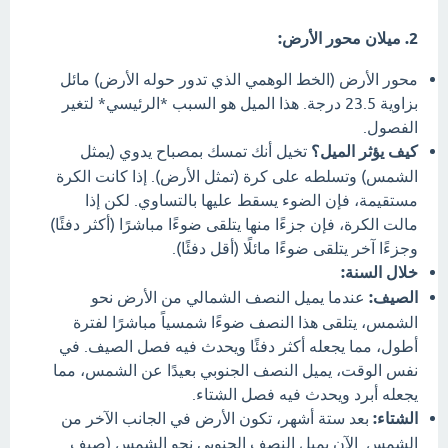
2. ميلان محور الأرض:
محور الأرض (الخط الوهمي الذي تدور حوله الأرض) مائل
بزاوية 23.5 درجة. هذا الميل هو السبب *الرئيسي* لتغير
الفصول.
كيف يؤثر الميل؟
تخيل أنك تمسك بمصباح يدوي (يمثل
الشمس) وتسلطه على كرة (تمثل الأرض). إذا كانت الكرة
مستقيمة، فإن الضوء يسقط عليها بالتساوي. لكن إذا
مالت الكرة، فإن جزءًا منها يتلقى ضوءًا مباشرًا (أكثر دفئًا)
وجزءًا آخر يتلقى ضوءًا مائلًا (أقل دفئًا).
خلال السنة:
الصيف:
عندما يميل النصف الشمالي من الأرض نحو
الشمس، يتلقى هذا النصف ضوءًا شمسياً مباشرًا لفترة
أطول، مما يجعله أكثر دفئًا ويحدث فيه فصل الصيف. في
نفس الوقت، يميل النصف الجنوبي بعيدًا عن الشمس، مما
يجعله أبرد ويحدث فيه فصل الشتاء.
الشتاء:
بعد ستة أشهر، تكون الأرض في الجانب الآخر من
الشمس. الآن يميل النصف الجنوبي نحو الشمس (صيف