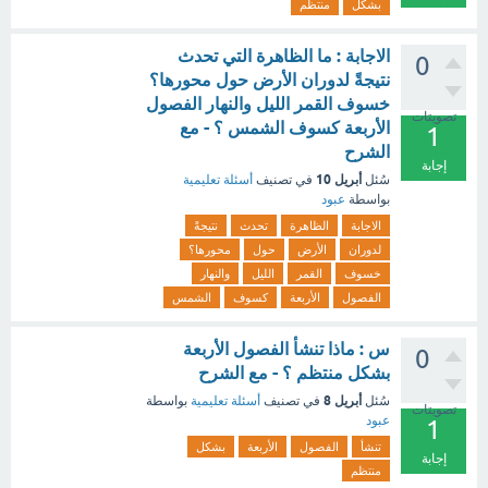
بشكل
منتظم
الاجابة : ما الظاهرة التي تحدث
0
نتيجةً لدوران الأرض حول محورها؟
خسوف القمر الليل والنهار الفصول
تصويتات
الأربعة كسوف الشمس ؟ - مع
1
الشرح
إجابة
أبريل 10
سُئل
في تصنيف
أسئلة تعليمية
بواسطة
عبود
الاجابة
الظاهرة
تحدث
نتيجةً
لدوران
الأرض
حول
محورها؟
خسوف
القمر
الليل
والنهار
الفصول
الأربعة
كسوف
الشمس
س : ماذا تنشأ الفصول الأربعة
0
بشكل منتظم ؟ - مع الشرح
أبريل 8
سُئل
في تصنيف
أسئلة تعليمية
بواسطة
تصويتات
عبود
1
تنشأ
الفصول
الأربعة
بشكل
إجابة
منتظم