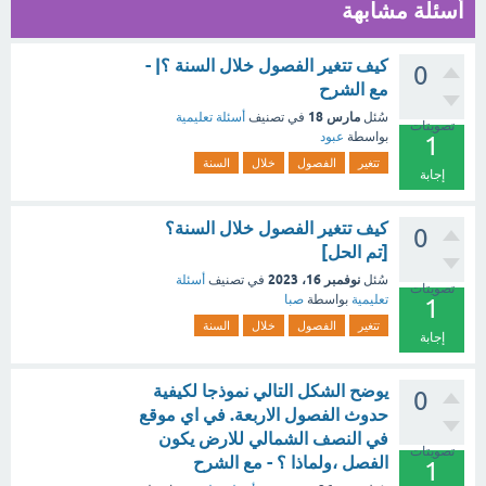
أسئلة مشابهة
كيف تتغير الفصول خلال السنة ؟| -
0
مع الشرح
مارس 18
سُئل
في تصنيف
أسئلة تعليمية
تصويتات
بواسطة
عبود
1
تتغير
الفصول
خلال
السنة
إجابة
كيف تتغير الفصول خلال السنة؟
0
[تم الحل]
نوفمبر 16، 2023
سُئل
في تصنيف
أسئلة
تصويتات
تعليمية
بواسطة
صبا
1
تتغير
الفصول
خلال
السنة
إجابة
يوضح الشكل التالي نموذجا لكيفية
0
حدوث الفصول الاربعة. في اي موقع
في النصف الشمالي للارض يكون
تصويتات
الفصل ،ولماذا ؟ - مع الشرح
1