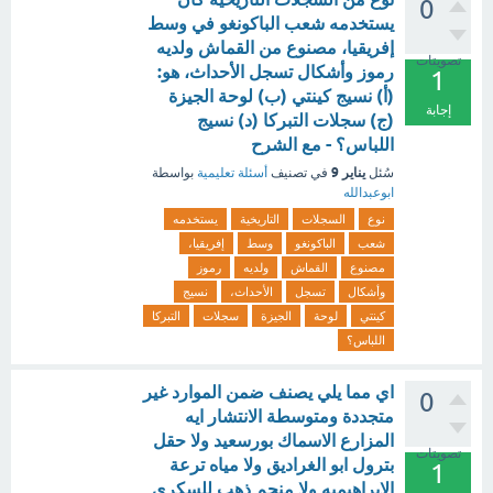
0
يستخدمه شعب الباكونغو في وسط
إفريقيا، مصنوع من القماش ولديه
تصويتات
رموز وأشكال تسجل الأحداث، هو:
1
(أ) نسيج كينتي (ب) لوحة الجيزة
إجابة
(ج) سجلات التبركا (د) نسيج
اللباس؟ - مع الشرح
يناير 9
سُئل
في تصنيف
أسئلة تعليمية
بواسطة
ابوعبدالله
نوع
السجلات
التاريخية
يستخدمه
شعب
الباكونغو
وسط
إفريقيا،
مصنوع
القماش
ولديه
رموز
وأشكال
تسجل
الأحداث،
نسيج
كينتي
لوحة
الجيزة
سجلات
التبركا
اللباس؟
اي مما يلي يصنف ضمن الموارد غير
0
متجددة ومتوسطة الانتشار ايه
المزارع الاسماك بورسعيد ولا حقل
تصويتات
بترول ابو الغراديق ولا مياه ترعة
1
الابراهيميه ولا منجم ذهب للسكري