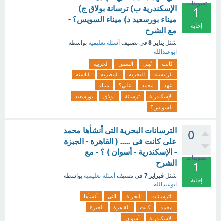
تصويتات
الإسكندرية ب) ترسانة بولاق ج)
1
ميناء بورسعيد د) ميناء السويس؟ -
إجابة
مع الشرح
يناير 8
سُئل
في تصنيف
أسئلة تعليمية
بواسطة
ابوعبدالله
كانت
تُبنى
السفن
الحربية
الرئيسية
للبحرية
المصرية
الناشئة
عهد
محمد
علي؟
ميناء
الإسكندرية
ترسانة
بولاق
بورسعيد
السويس؟
الترسانات البحرية التى أنشأها محمد
0
على كانت فى ..... ( القاهرة - الجيزة
- الإسكندرية - أسوان ) ؟ - مع
تصويتات
الشرح
1
فبراير 7
سُئل
في تصنيف
أسئلة تعليمية
بواسطة
إجابة
ابوعبدالله
الترسانات
البحرية
التى
أنشأها
محمد
كانت
القاهرة
الجيزة
الإسكندرية
أسوان