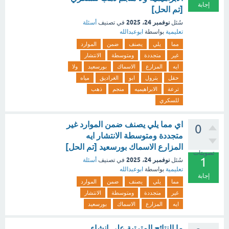
إجابة
[تم الحل]
نوفمبر 24، 2025
سُئل
في تصنيف
أسئلة
تعليمية
بواسطة
ابوعبدالله
مما
يلي
يصنف
ضمن
الموارد
غير
متجددة
ومتوسطة
الانتشار
ايه
المزارع
الاسماك
بورسعيد
ولا
حقل
بترول
ابو
الغراديق
مياه
ترعة
الابراهيميه
منجم
ذهب
للسكري
اي مما يلي يصنف ضمن الموارد غير
0
متجددة ومتوسطة الانتشار ايه
المزارع الاسماك بورسعيد [تم الحل]
تصويتات
1
نوفمبر 24، 2025
سُئل
في تصنيف
أسئلة
تعليمية
بواسطة
ابوعبدالله
إجابة
مما
يلي
يصنف
ضمن
الموارد
غير
متجددة
ومتوسطة
الانتشار
ايه
المزارع
الاسماك
بورسعيد
ما النتائج المترتبة علي انشاء