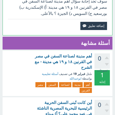
سوف تجد إجابة سؤال أهم مدينة لصناعة السفن في
مصر في القرنين ۱۸ و ۱۹ هي مدينة: أ) الإسكندرية ب)
بورسعيد ج) السويس د) الجيزة ؟ بالأعلى.
أسئلة مشابهة
أهم مدينة لصناعة السفن في مصر
0
في القرنين ۱۸ و ۱۹ هي مدينة - مع
الشرح
تصويتات
1
فبراير 19
سُئل
في تصنيف
أسئلة تعليمية
بواسطة
ابوعبدالله
إجابة
أهم
مدينة
لصناعة
السفن
مصر
القرنين
أين كانت تُبنى السفن الحربية
0
الرئيسية للبحرية المصرية الناشئة
في عهد محمد علي؟ أ) ميناء