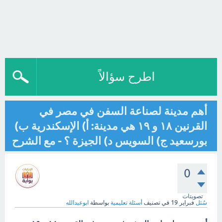
اطرح سؤالاً
أهم مدينة لصناعة السفن في مصر في
القرنين ۱۸ و ۱۹ هي مدينة: أ) الإسكندرية ب)
بورسعيد ج) السويس د) الجيزة ؟ - مع الشرح
0
تصويتات
سُئل
فبراير 19
في تصنيف
أسئلة تعليمية
بواسطة
ابوعبدالله