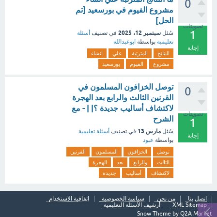
0
مشروع الفيوم في بورسعيد [تم
الحل]
تصويتات
1
سبتمبر 12، 2025
سُئل
في تصنيف
أسئلة
تعليمية
بواسطة
ابوعبدالله
إجابة
النتائج
المترتبة
علي
انشاء
مشروع
الفيوم
بورسعيد
توصل الخزافون المسلمون في
0
القرنين الثالث والرابع بعد الهجرة
لاكتشاف أساليب جديدة ؟| | - مع
تصويتات
الشرح
1
مارس 13
سُئل
في تصنيف
أسئلة تعليمية
إجابة
بواسطة
عبود
توصل
الخزافون
المسلمون
القرنين
الثالث
والرابع
بعد
الهجرة
لاكتشاف
أساليب
جديدة
اتصل بنا
من نحن
سياسة الخصوصية
اتفاقية الاستخدام
XML Sitemap
أرشيف الأسئلة التعليمية
Snow Theme by
Q2A Market