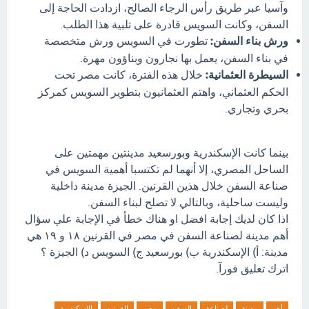
وآسيا عبر طريق رأس الرجاء الصالح، ازدادت الحاجة إلى
السفن، وكانت السويس قادرة على تلبية هذا الطلب.
ورش بناء السفن:
تطورت في السويس ورش متخصصة
في بناء السفن، يعمل بها نجارون وبناؤون مهرة.
السيطرة العثمانية:
خلال هذه الفترة، كانت مصر تحت
الحكم العثماني، واهتم العثمانيون بتطوير السويس كمركز
بحري وتجاري.
بينما كانت الإسكندرية وبورسعيد مدينتين مهمتين على
الساحل المصري، إلا أنهما لم تكتسبا أهمية السويس في
صناعة السفن خلال هذين القرنين. الجيزة مدينة داخلية
وليست ساحلية، وبالتالي لا تصلح لبناء السفن.
اذا كان لديك إجابة افضل او هناك خطأ في الإجابة علي سؤال
أهم مدينة لصناعة السفن في مصر في القرنين ۱۸ و ۱۹ هي
مدينة: أ) الإسكندرية ب) بورسعيد ج) السويس د) الجيزة ؟
اترك تعليق فورآ.
أهم
مدينة
لصناعة
السفن
مصر
القرنين
الإسكندرية