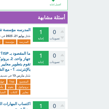
أفضل إجابة
أسئلة مشابهة
المدرسه مؤسسة تقو
1
0
يوليو 21، 2025
سُئل
في ت
تصويتات
إجابة
المدرسه
مؤسسة
ت
1
0
تصويتات
إجابة
بالإنترنت. ؟ - مع ال
مارس 13
سُئل
في تصني
المقصود
isp؟
جهاز
بروتوكول
يقوم
بتأ
معايير
كابلات
الشبك
اكتساب المهارات ال
1
0