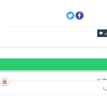
سطة
عبود
ب؟