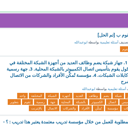
م ب [تم الحل]
صنيف
أسئلة تعليمية
بواسطة
ابوعبدالله
قوم
ما المقصود بـ ISP؟ 1. جهاز شبكة يضم وظائف العديد من أجهزة الشبكة المختلفة في
جهاز واحد. 2. بروتوكول يقوم بتأسيس اتصال الكمبيوتر بالشبكة المحلية. 3. جهة رسمية
تقوم بتطوير معايير كابلات الشبكات. 4. مؤسسة تُمكّن الأفراد والشركات من الاتصال
شرح
ف
أسئلة تعليمية
بواسطة
ابوعبدالله
شبكة
يضم
وظائف
العديد
أجهزة
الشبكة
المختلفة
واحد
سيس
اتصال
الكمبيوتر
بالشبكة
المحلية
جهة
رسمية
تقوم
بتطوير
ات
مؤسسة
تُمكّن
الأفراد
والشركات
الاتصال
بالإنترنت
مطلوبة للعمل من خلال مؤسسة تدريب معتمدة يعتبر هذا تدريب : ؟ -