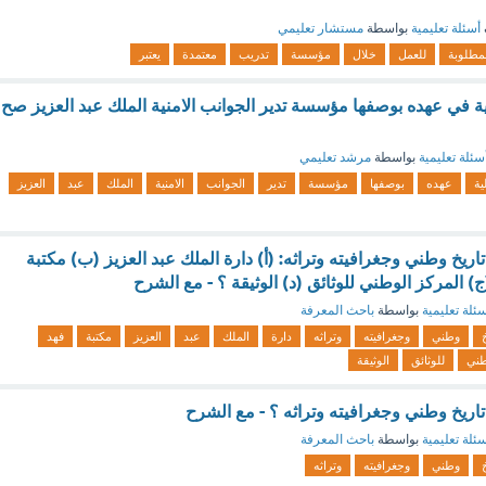
أسئلة تعليمية
بواسطة
مستشار تعليمي
لمطلوبة
للعمل
خلال
مؤسسة
تدريب
معتمدة
يعتبر
ية في عهده بوصفها مؤسسة تدير الجوانب الامنية الملك عبد العزيز صح
سئلة تعليمية
بواسطة
مرشد تعليمي
ية
عهده
بوصفها
مؤسسة
تدير
الجوانب
الامنية
الملك
عبد
العزيز
يخ وطني وجغرافيته وتراثه: (أ) دارة الملك عبد العزيز (ب) مكتبة
ج) المركز الوطني للوثائق (د) الوثيقة ؟ - مع الشرح
ئلة تعليمية
بواسطة
باحث المعرفة
وطني
وجغرافيته
وتراثه
دارة
الملك
عبد
العزيز
مكتبة
فهد
طني
للوثائق
الوثيقة
ريخ وطني وجغرافيته وتراثه ؟ - مع الشرح
ئلة تعليمية
بواسطة
باحث المعرفة
وطني
وجغرافيته
وتراثه