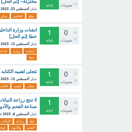
مختزلة~ [تم الحل]
تصويتات
إجابة
أغسطس 22، 2025
سُئل
توقع
العناصر
يمكن
انشات وزارة الداخل
1
0
خطا [تم الحل]
تصويتات
إجابة
أغسطس 12، 2025
سُئل
انشات
وزارة
الداخل
خطا
تتجلى اهميه الكتابه 
1
0
أغسطس 12، 2025
سُئل
تصويتات
إجابة
تتجلى
اهميه
الكتابه
لا تنتج زراعة النبات
1
0
صناعة الفحم والأدوي
تصويتات
إجابة
أغسطس 8، 2025
سُئل
ف
تنتج
زراعة
النباتات
الفحم
والأدوية
فوائ