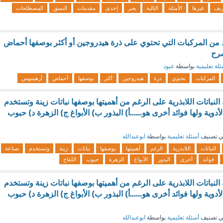
ريف
غيرها
الأمثلة
التالية
يعبر
إحدى
مقدمات
النسق
المصطلحات
يد من المركبات التي تحتوي على ذرة هيدروجين أو أكثر بوصفها أحماض
شرح
لة تعليمية
بواسطة
عبود
المركبات
تحتوي
ذرة
هيدروجين
أكثر
بوصفها
أحماض
أرهينيوس
 النباتات اللابذرية على الرغم من أهميتها بوصفها نباتات زينة وتستخدم
وية ولها فوائد أخرى هو......أ) البذور ب) الأبواغ ج) الزهرة د) حبوب
 تصنيف
أسئلة تعليمية
بواسطة
ابوعبدالله
النباتات
اللابذرية
الرغم
أهميتها
بوصفها
نباتات
زينة
وتستخدم
صناعة
فوائد
أخرى
البذور
الأبواغ
الزهرة
حبوب
اللقاح
 النباتات اللابذرية على الرغم من أهميتها بوصفها نباتات زينة وتستخدم
وية ولها فوائد أخرى هو......أ) البذور ب) الأبواغ ج) الزهرة د) حبوب
 تصنيف
أسئلة تعليمية
بواسطة
ابوعبدالله