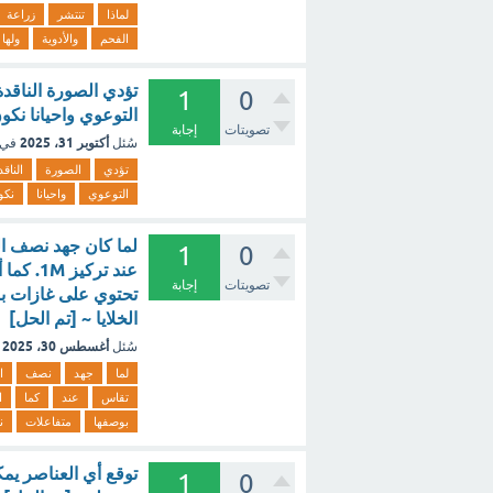
لماذا
تنتشر
زراعة
الفحم
والأدوية
ولها
تؤدي الصورة الناقدة
1
0
التوعوي واحيانا نكون الصور
تصويتات
إجابة
أكتوبر 31، 2025
سُئل
في 
تؤدي
الصورة
الناقد
التوعوي
واحيانا
نكو
لما كان جهد نصف الخ
1
0
تصويتات
إجابة
تحتوي على غازات بو
الخلايا ~ [تم الحل]
أغسطس 30، 2025
سُئل
لما
جهد
نصف
ا
تقاس
عند
كما
ا
بوصفها
متفاعلات
ن
توقع أي العناصر يم
1
0