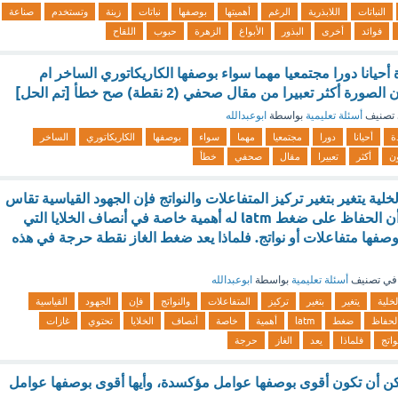
النباتات
اللابذرية
الرغم
أهميتها
بوصفها
نباتات
زينة
وتستخدم
صناعة
فوائد
أخرى
البذور
الأبواغ
الزهرة
حبوب
اللقاح
 أحيانا دورا مجتمعيا مهما سواء بوصفها الكاريكاتوري الساخر ام
ة أكثر تعبيرا من مقال صحفي (2 نقطة) صح خطأ [تم الحل]
تصنيف
أسئلة تعليمية
بواسطة
ابوعبدالله
ة
أحيانا
دورا
مجتمعيا
مهما
سواء
بوصفها
الكاريكاتوري
الساخر
ن
أكثر
تعبيرا
مقال
صحفي
خطأ
لية يتغير بتغير تركيز المتفاعلات والنواتج فإن الجهود القياسية تقاس
عند تركيز 1M. كما أن الحفاظ على ضغط latm له أهمية خاصة في أنصاف الخلايا التي
صفها متفاعلات أو نواتج. فلماذا يعد ضغط الغاز نقطة حرجة في هذه
في تصنيف
أسئلة تعليمية
بواسطة
ابوعبدالله
لخلية
يتغير
بتغير
تركيز
المتفاعلات
والنواتج
فإن
الجهود
القياسية
لحفاظ
ضغط
latm
أهمية
خاصة
أنصاف
الخلايا
تحتوي
غازات
واتج
فلماذا
يعد
الغاز
حرجة
كن أن تكون أقوى بوصفها عوامل مؤكسدة، وأيها أقوى بوصفها عوامل