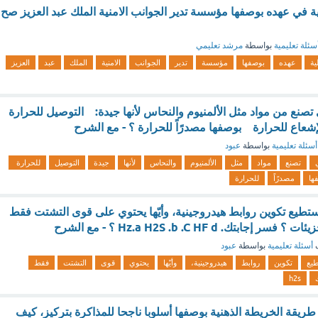
ية في عهده بوصفها مؤسسة تدير الجوانب الامنية الملك عبد العزيز صح
سئلة تعليمية
بواسطة
مرشد تعليمي
ية
عهده
بوصفها
مؤسسة
تدير
الجوانب
الامنية
الملك
عبد
العزيز
تصنع من مواد مثل الألمنيوم والنحاس لأنها جيدة: التوصيل للحرارة
عاع للحرارة بوصفها مصدرًاً للحرارة ؟ - مع الشرح
أسئلة تعليمية
بواسطة
عبود
تصنع
مواد
مثل
الألمنيوم
والنحاس
لأنها
جيدة
التوصيل
للحرارة
ها
مصدرًاً
للحرارة
يستطيع تكوين روابط هيدروجينية، وأيّها يحتوي على قوى التشتت فقط
بتك. Hz.a H2S .b .C HF d ؟ - مع الشرح
ف
أسئلة تعليمية
بواسطة
عبود
يع
تكوين
روابط
هيدروجينية،
وأيّها
يحتوي
قوى
التشتت
فقط
h2s
 طريقة الخريطة الذهنية بوصفها أسلوبا ناجحا للمذاكرة بتركيز، كيف