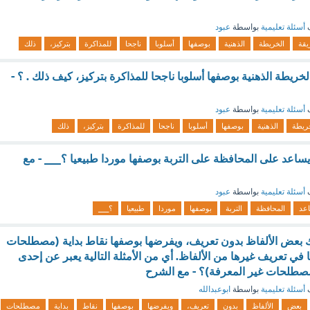
ف
أسئلة تعليمية
بواسطة
عبود
قة
الخريطة
الذهنية
بوصفها
أسلوبا
ناجحا
للمذاكرة
بتركيز،
ذلك
ريطة الذهنية بوصفها أسلوبا ناجحا للمذاكرة بتركيز، كيف ذلك . ؟ -
ف
أسئلة تعليمية
بواسطة
عبود
ريطة
الذهنية
بوصفها
أسلوبا
ناجحا
للمذاكرة
بتركيز،
ذلك
يساعد على المحافظة على التربة بوصفها موردا طبيعيا ؟___ - مع
ف
أسئلة تعليمية
بواسطة
عبود
عد
المحافظة
التربة
بوصفها
موردا
طبيعيا
؟___
ك بعض الألفاظ بدون تعريف، ويفرضها بوصفها نقاط بداية (مصطلحات
ا في تعريف غيرها من الألفاظ. أي من الأمثلة التالية يعبر عن إحدى
صطلحات غير المعرفة)؟ - مع الشرح
ف
أسئلة تعليمية
بواسطة
ابوعبدالله
بعض
الألفاظ
بدون
تعريف،
ويفرضها
بوصفها
نقاط
بداية
مصطلحات