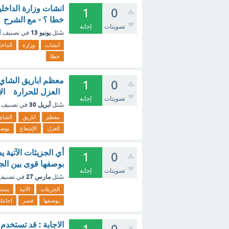
انشات وزارة الداخل
1
0
خطا ؟ - مع الشرح
تصويتات
إجابة
يونيو 13
سُئل
في تصنيف
أ
انشات
وزارة
الداخل
خطا
معظم اباريق الشاي 
1
0
العزل للحرارة الإش
تصويتات
إجابة
أبريل 30
سُئل
في تصنيف
معظم
اباريق
الشاي
العزل
الإشعاع
بوصف
أي الجزيئات الآتية 
1
0
بوصفها قوى بين الجزيئات ؟ فسر إجا
تصويتات
إجابة
مارس 27
سُئل
في تصني
الجزيئات
الآتية
يستط
بوصفها
فسر
إجابتك
الاجابة : قد تستخدم