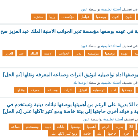
في تصنيف
أسئلة تعليمية
بواسطة
عبود
تكون
أقوى
بوصفها
عوامل
مؤكسدة،
وأيها
مختزلة
ية في عهده بوصفها مؤسسة تدير الجوانب الامنية الملك عبد العزيز صح
في تصنيف
أسئلة تعليمية
بواسطة
عبود
ية
عهده
بوصفها
مؤسسة
تدير
الجوانب
الامنية
الملك
عبد
العزيز
بوصفها اداه تواصيليه لتوثيق التراث وصناعه المعرفه ونقلها [تم الحل]
في تصنيف
أسئلة تعليمية
بواسطة
ابوعبدالله
بوصفها
اداه
تواصيليه
لتوثيق
التراث
وصناعه
المعرفه
ونقلها
ات اللا بدرية على الرغم من أهميتها بوصفها نباتات دينية وتستخدم في
ة و فوائد أخرى حاجتها إلى بيئة خاصة ومع كثير تاكلها على [تم الحل]
ي تصنيف
أسئلة تعليمية
بواسطة
عبود
اللا
بدرية
الرغم
أهميتها
بوصفها
نباتات
دينية
وتستخدم
صناعة
د
أخرى
حاجتها
بيئة
خاصة
ومع كثير تاكلها على