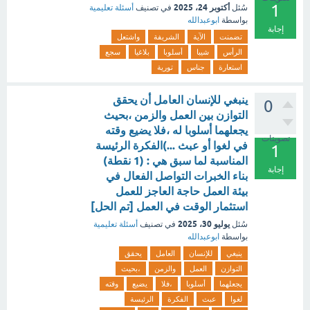
1
أكتوبر 24، 2025
سُئل
في تصنيف
أسئلة تعليمية
بواسطة
ابوعبدالله
إجابة
تضمنت
الآية
الشريفة
واشتعل
الرأس
شيبا
أسلوبا
بلاغيا
سجع
استعارة
جناس
تورية
ينبغي للإنسان العامل أن يحقق
0
التوازن بين العمل والزمن ،بحيث
يجعلهما أسلوبا له ،فلا يضيع وقته
تصويتات
في لغوا أو عبث ...)الفكرة الرئيسة
1
المناسبة لما سبق هي : (1 نقطة)
إجابة
بناء الخبرات التواصل الفعال في
بيئة العمل حاجة العاجز للعمل
استثمار الوقت في العمل [تم الحل]
يوليو 30، 2025
سُئل
في تصنيف
أسئلة تعليمية
بواسطة
ابوعبدالله
ينبغي
للإنسان
العامل
يحقق
التوازن
العمل
والزمن
،بحيث
يجعلهما
أسلوبا
،فلا
يضيع
وقته
لغوا
عبث
الفكرة
الرئيسة