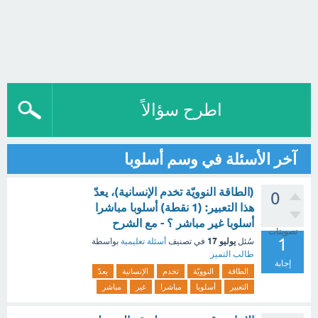
اطرح سؤالاً
آخر الأسئلة في وسم أسلوبا
(الطاقة النوويّة تخدم الإنسانية)، يعدّ
0
هذا التعبير: (1 نقطة) أسلوبا مباشرا
أسلوبا غير مباشر ؟ - مع الشرح
تصويتات
1
يوليو 17
سُئل
في تصنيف
أسئلة تعليمية
بواسطة
طالب التميز
إجابة
الطاقة
النوويّة
تخدم
الإنسانية
يعدّ
التعبير
أسلوبا
مباشرا
غير
مباشر