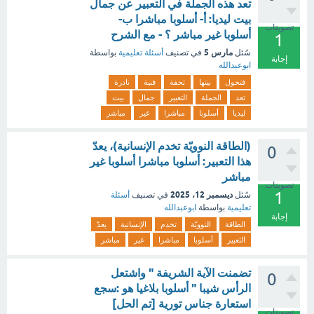
تعد هذه الجملة في التعبير عن جمال
بيت ليديا: أ- أسلوبا مباشرا ب-
تصويتات
أسلوبا غير مباشر ؟ - مع الشرح
1
مارس 5
سُئل
في تصنيف
أسئلة تعليمية
بواسطة
إجابة
ابوعبدالله
فتحول
بيتها
تحفة
فنية
نادرة
تعد
الجملة
التعبير
جمال
بيت
ليديا
أسلوبا
مباشرا
غير
مباشر
(الطاقة النوويّة تخدم الإنسانية)، يعدّ
0
هذا التعبير: أسلوبا مباشرا أسلوبا غير
مباشر
تصويتات
1
ديسمبر 12، 2025
سُئل
في تصنيف
أسئلة
تعليمية
بواسطة
ابوعبدالله
إجابة
الطاقة
النوويّة
تخدم
الإنسانية
يعدّ
التعبير
أسلوبا
مباشرا
غير
مباشر
تضمنت الآية الشريفة " واشتعل
0
الرأس شيبا " أسلوبا بلاغيا هو :سجع
استعارة جناس تورية [تم الحل]
تصويتات