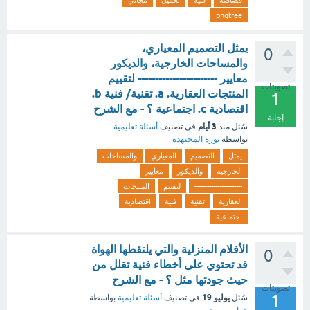
قصاصة
فنية
تحميل
مجاني
pngtree
يمثل التصميم المعياري،
0
والمساحات الخارجية، والديكور
معايير ----------------------- لتقييم
تصويتات
المنتجات العقارية. a. تقنية/ فنية b.
1
اقتصادية c. اجتماعية ؟ - مع الشرح
إجابة
3 أيام
سُئل
منذ
في تصنيف
أسئلة تعليمية
بواسطة
نورة المجتهدة
يمثل
التصميم
المعياري
والمساحات
الخارجية
والديكور
معايير
-----------------------
لتقييم
المنتجات
العقارية
تقنية
فنية
اقتصادية
اجتماعية
الأفلام المنزلية والتي يلتقطها الهواة
0
قد تحتوي على أخطاء فنية تقلل من
حيث جودتها مثل ؟ - مع الشرح
تصويتات
1
يوليو 19
سُئل
في تصنيف
أسئلة تعليمية
بواسطة