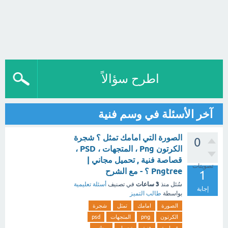
اطرح سؤالاً
آخر الأسئلة في وسم فنية
الصورة التي امامك تمثل ؟ شجرة
0
الكرتون Png ، المتجهات ، PSD ،
قصاصة فنية , تحميل مجاني |
تصويتات
Pngtree ؟ - مع الشرح
1
3 ساعات
سُئل
منذ
في تصنيف
أسئلة تعليمية
إجابة
بواسطة
طالب التميز
الصورة
امامك
تمثل
شجرة
الكرتون
png
المتجهات
psd