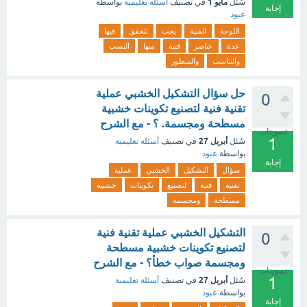
مايو 1
سُئل
في تصنيف
أسئلة تعليمية
بواسطة
إجابة
عبود
اللوحة
الفنية
يجب
تتحقق
فيها
عدة
عناصر
فنية
منها
النسب
والتناسب
والمنظور
حل سؤال التشكيل الخشبي عملية
0
تقنية فنية لتصنيع تكوينات خشبية
مسطحة ومجسمة. ؟ - مع الشرح
تصويتات
1
أبريل 27
سُئل
في تصنيف
أسئلة تعليمية
بواسطة
عبود
إجابة
سؤال
التشكيل
الخشبي
عملية
تقنية
فنية
لتصنيع
تكوينات
خشبية
مسطحة
ومجسمة
التشكيل الخشبي عملية تقنية فنية
0
لتصنيع تكوينات خشبية مسطحة
ومجسمة صواب خطأ؟ - مع الشرح
تصويتات
1
أبريل 27
سُئل
في تصنيف
أسئلة تعليمية
بواسطة
عبود
إجابة