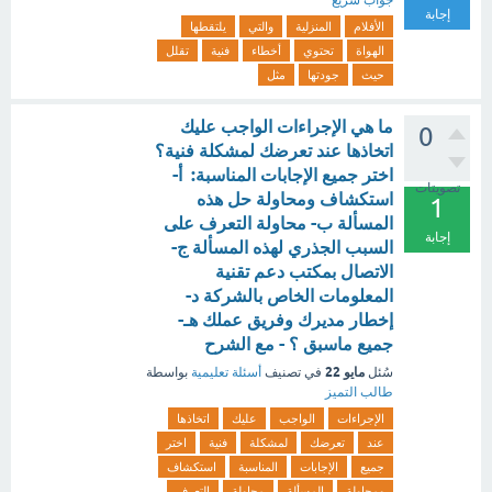
جواب سريع
إجابة
الأفلام
المنزلية
والتي
يلتقطها
الهواة
تحتوي
أخطاء
فنية
تقلل
حيث
جودتها
مثل
ما هي الإجراءات الواجب عليك
0
اتخاذها عند تعرضك لمشكلة فنية؟
اختر جميع الإجابات المناسبة: أ-
تصويتات
استكشاف ومحاولة حل هذه
1
المسألة ب- محاولة التعرف على
إجابة
السبب الجذري لهذه المسألة ج-
الاتصال بمكتب دعم تقنية
المعلومات الخاص بالشركة د-
إخطار مديرك وفريق عملك هـ-
جميع ماسبق ؟ - مع الشرح
مايو 22
سُئل
في تصنيف
أسئلة تعليمية
بواسطة
طالب التميز
الإجراءات
الواجب
عليك
اتخاذها
عند
تعرضك
لمشكلة
فنية
اختر
جميع
الإجابات
المناسبة
استكشاف
ومحاولة
المسألة
محاولة
التعرف