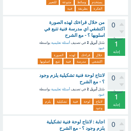
يستخدم
وسائط
متنوعة
للتعبير
الفكرة
بطريقة
فنية
من خلال قراءتك لهذه الصورة
0
اكتشفي اي مدرسة فنية تتبع في
اسلوبها ؟ - مع الشرح
تصويتات
1
أبريل 2
سُئل
في تصنيف
أسئلة تعليمية
بواسطة
عبود
إجابة
خلال
قراءتك
لهذه
الصورة
اكتشفي
مدرسة
فنية
تتبع
اسلوبها
لانتاج لوحة فنية تشكيلية يلزم وجود
0
؟ - مع الشرح
أبريل 2
سُئل
في تصنيف
أسئلة تعليمية
بواسطة
تصويتات
عبود
1
لانتاج
لوحة
فنية
تشكيلية
يلزم
إجابة
وجود
اجابة : لانتاج لوحة فنية تشكيلية
0
يلزم وجود ؟ - مع الشرح