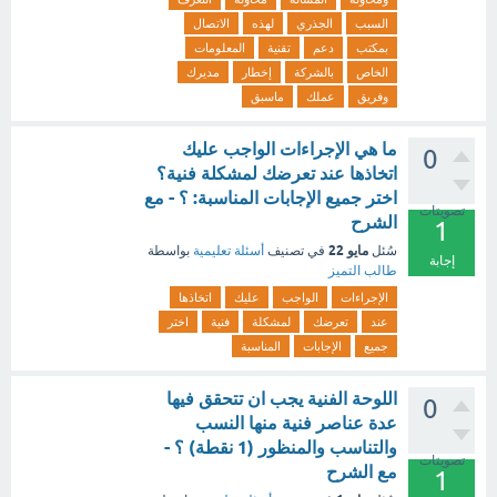
السبب
الجذري
لهذه
الاتصال
بمكتب
دعم
تقنية
المعلومات
الخاص
بالشركة
إخطار
مديرك
وفريق
عملك
ماسبق
ما هي الإجراءات الواجب عليك
0
اتخاذها عند تعرضك لمشكلة فنية؟
اختر جميع الإجابات المناسبة: ؟ - مع
تصويتات
الشرح
1
مايو 22
سُئل
في تصنيف
أسئلة تعليمية
بواسطة
إجابة
طالب التميز
الإجراءات
الواجب
عليك
اتخاذها
عند
تعرضك
لمشكلة
فنية
اختر
جميع
الإجابات
المناسبة
اللوحة الفنية يجب ان تتحقق فيها
0
عدة عناصر فنية منها النسب
والتناسب والمنظور (1 نقطة) ؟ -
تصويتات
مع الشرح
1