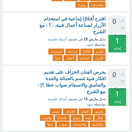
وسمرقند
وهراة
اقترح أفكارًا إبداعية في استخدام
0
الأزرار لصناعة أعمال فنية. . ؟ - مع
الشرح
تصويتات
1
مارس 23
سُئل
في تصنيف
أسئلة تعليمية
بواسطة
عبود
إجابة
اقترح
أفكارًا
إبداعية
استخدام
الأزرار
لصناعة
أعمال
فنية
يحرص الفنان الخزاف على تقديم
0
افكار فنية تتسم بالحداثة والجدة
والتناسق والانسجام صواب خطا ؟| -
تصويتات
مع الشرح
1
مارس 15
سُئل
في تصنيف
أسئلة تعليمية
إجابة
بواسطة
عبود
يحرص
الفنان
الخزاف
تقديم
افكار
فنية
تتسم
بالحداثة
والجدة
والتناسق
والانسجام
صواب
خطا