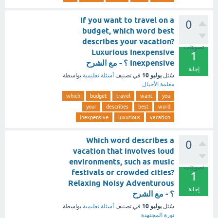
If you want to travel on a
0
budget, which word best
describes your vacation?
تصويتات
Luxurious Inexpensive
1
Inexpensive ؟ - مع الشرح
إجابة
يوليو 10
سُئل
في تصنيف
أسئلة تعليمية
بواسطة
معلمة الأجيال
which
budget
travel
want
you
your
describes
best
word
inexpensive
luxurious
vacation
Which word describes a
0
vacation that involves loud
environments, such as music
تصويتات
festivals or crowded cities?
1
Relaxing Noisy Adventurous
إجابة
؟ - مع الشرح
يوليو 10
سُئل
في تصنيف
أسئلة تعليمية
بواسطة
نورة المجتهدة