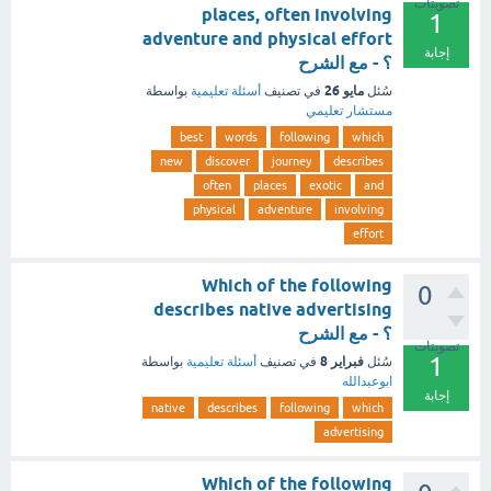
تصويتات
places, often involving
1
adventure and physical effort
إجابة
؟ - مع الشرح
مايو 26
سُئل
في تصنيف
أسئلة تعليمية
بواسطة
مستشار تعليمي
best
words
following
which
new
discover
journey
describes
often
places
exotic
and
physical
adventure
involving
effort
Which of the following
0
describes native advertising
؟ - مع الشرح
تصويتات
1
فبراير 8
سُئل
في تصنيف
أسئلة تعليمية
بواسطة
ابوعبدالله
إجابة
native
describes
following
which
advertising
Which of the following