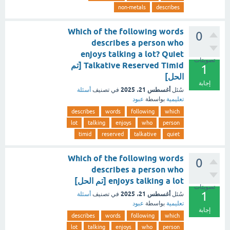
non-metals
describes
Which of the following words
0
describes a person who
enjoys talking a lot? Quiet
تصويتات
Talkative Reserved Timid [تم
1
الحل]
إجابة
أغسطس 21، 2025
سُئل
في تصنيف
أسئلة
تعليمية
بواسطة
عبود
describes
words
following
which
lot
talking
enjoys
who
person
timid
reserved
talkative
quiet
Which of the following words
0
describes a person who
enjoys talking a lot [تم الحل]
تصويتات
1
أغسطس 21، 2025
سُئل
في تصنيف
أسئلة
تعليمية
بواسطة
عبود
إجابة
describes
words
following
which
lot
talking
enjoys
who
person