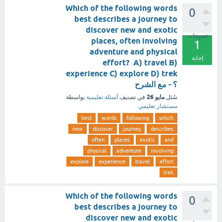
Which of the following words
0
best describes a journey to
discover new and exotic
تصويتات
places, often involving
1
adventure and physical
إجابة
effort? A) travel B)
experience C) explore D) trek
؟ - مع الشرح
مايو 26
سُئل
في تصنيف
أسئلة تعليمية
بواسطة
مستشار تعليمي
best
words
following
which
new
discover
journey
describes
often
places
exotic
and
physical
adventure
involving
explore
experience
travel
effort
trek
Which of the following words
0
best describes a journey to
discover new and exotic