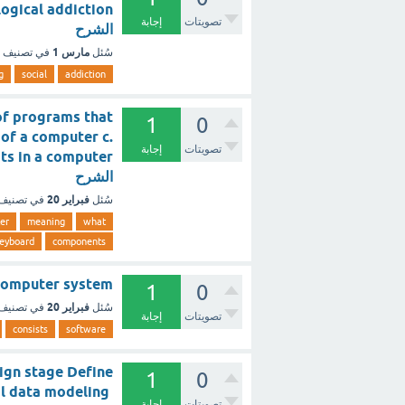
تصويتات
إجابة
الشرح
مارس 1
سُئل
في تصنيف
g
social
addiction
of programs that
1
0
of a computer c.
تصويتات
إجابة
الشرح
فبراير 20
سُئل
في تصنيف
er
meaning
what
eyboard
components
of a computer system
1
0
فبراير 20
سُئل
في تصنيف
تصويتات
إجابة
consists
software
sign stage Define
1
0
l data modeling
تصويتات
إجابة