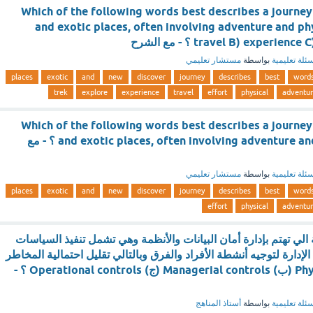
Which of the following words best describes a journey
and exotic places, often involving adventure and ph
travel B) experie ؟ - مع الشرح
ئلة تعليمية
بواسطة
مستشار تعليمي
places
exotic
and
new
discover
journey
describes
best
word
trek
explore
experience
travel
effort
physical
adventu
Which of the following words best describes a journey
and exotic places, often involving adventure and physical effort ؟ - مع
ئلة تعليمية
بواسطة
مستشار تعليمي
places
exotic
and
new
discover
journey
describes
best
word
effort
physical
adventu
 الي تهتم بإدارة أمان البيانات والأنظمة وهي تشمل تنفيذ السياسات
لإدارة لتوجيه أنشطة الأفراد والفرق وبالتالي تقليل احتمالية المخاطر
(أ) Physical controls (ب) Managerial controls (ج) Operational controls ؟ -
ئلة تعليمية
بواسطة
أستاذ المناهج