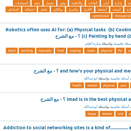
تم
بإدارة
أمان
البيانات
والأنظمة
وهي
تشمل
تنفيذ
السياسات
ارة
لتوجيه
أنشطة
الأفراد
والفرق
وبالتالي
تقليل
احتمالية
المخاطر
operational
managerial
Robotics often uses AI for: (a) Physical tasks (b) Cook
c) Painting by h ؟ - مع الشرح
ئلة تعليمية
بواسطة
منارة العلم
hand
painting
manually
food
cooking
tasks
physical
for
u
ف
أسئلة تعليمية
بواسطة
ابوعبدالله
health
mental
physical
your
Imad is in the best phy ؟ - مع الشرح
ف
أسئلة تعليمية
بواسطة
ابوعبدالله
shape
mental
and
p
Addiction to social networking sites is a kind of..............