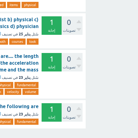
ed
items
physical
ist b) physical c)
1
0
physics d) physician ؟ - مع
تصويتات
إجابة
يناير 25
سُئل
في تصنيف
أ
both
courses
took
re.... the length
1
0
 the acceleration
تصويتات
إجابة
the time and the mass ؟ - 
يناير 23
سُئل
في تصنيف
أ
physical
fundamental
n
velocity
volume
rom the following are
1
0
يناير 23
سُئل
في تصنيف
أ
تصويتات
إجابة
physical
fundamental