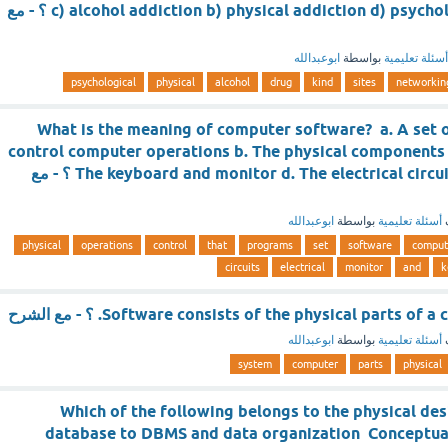
c) alcohol addiction b) physical addiction d) psychological addiction ؟ - مع
أسئلة تعليمية
بواسطة
ابوعبدالله
psychological
physical
alcohol
drug
kind
sites
networkin
What is the meaning of computer software? a. A set 
control computer operations b. The physical components 
The keyboard and monitor d. The electrical circuits in a computer ؟ - مع
أسئلة تعليمية
بواسطة
ابوعبدالله
physical
operations
control
that
programs
set
software
comput
circuits
electrical
monitor
and
k
Software consists of the physical parts . ؟ - مع الشرح
أسئلة تعليمية
بواسطة
ابوعبدالله
system
computer
parts
physical
Which of the following belongs to the physical de
database to DBMS and data organization Conceptua