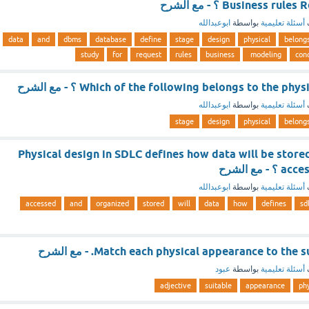
Business  ؟ - مع الشرح
أسئلة تعليمية
بواسطة
ابوعبدالله
data
and
dbms
database
define
stage
design
physical
belong
study
for
request
rules
business
modeling
con
Which of the following belongs to the p ؟ - مع الشرح
أسئلة تعليمية
بواسطة
ابوعبدالله
stage
design
physical
belong
Physical design in SDLC defines how data will be store
مع الشرح
أسئلة تعليمية
بواسطة
ابوعبدالله
accessed
and
organized
stored
will
data
how
defines
sd
Match each physical appearance to th. - مع الشرح
أسئلة تعليمية
بواسطة
عبود
adjective
suitable
appearance
phy