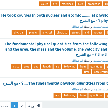
called
are
machines
such
production
us
He took courses in both nuclear and atomic ........ a) physic
 الشرح
سئلة تعليمية
بواسطة
ابوعبدالله
physician
physics
physical
physicist
atomic
and
nuclear
The fundamental physical quantities from the following a
and the area. the mass and the volume. the velocity and
مع الشرح
سئلة تعليمية
بواسطة
ابوعبدالله
mass
area
and
length
are
following
from
quantities
time
acceleratio
The fundamental physical quantities f.... ؟ - مع الشرح
سئلة تعليمية
بواسطة
ابوعبدالله
are
following
from
quantities
التالي »
2
1
صفحة