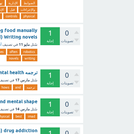
الضوابط
الإدارية
ته
والإجراءات
قبل
الإد
controls
physical
ing food manually
1
0
(and (d) Writing novels
تصويتات
إجابة
مايو 11
سُئل
في تصنيف
أس
ses
often
robotics
novels
writing
ترجمه and how's your physical and mental health ؟ - مع الشرح
1
0
مارس 17
سُئل
في تصني
تصويتات
إجابة
ترجمه
and
hows
sical and mental shape
1
0
مارس 14
سُئل
في تصني
تصويتات
إجابة
hysical
best
imad
. a) drug addiction
1
0