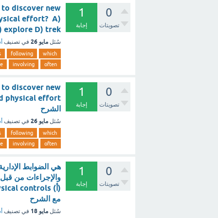
 to discover new
1
0
ysical effort? A)
تصويتات
إجابة
nce C) explore D) trek
مايو 26
سُئل
في تصنيف
أس
s
following
which
re
involving
often
 to discover new
1
0
تصويتات
إجابة
الشرح
مايو 26
سُئل
في تصنيف
أس
s
following
which
re
involving
often
هي الضوابط الإدارية
1
0
والإجراءات من قبل ا
تصويتات
إجابة
مع الشرح
مايو 18
سُئل
في تصنيف
أس