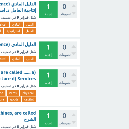
1
0
إنتاجية العامل د. اس
تصويتات
إجابة
فبراير 9
سُئل
في تصنيف
أ
الدليل
المادي
sical
العامل
استراتيجية
ا
الدليل المادي (Physical Evidence) يعني ؟ - مع الشرح
1
0
فبراير 9
سُئل
في تصنيف
أ
تصويتات
إجابة
الدليل
المادي
sical
e called ...... a)
1
0
tructure d) Services
تصويتات
إجابة
فبراير 8
سُئل
في تصنيف
أ
ed
items
physical
ture
goods
capital
1
0
الشرح
تصويتات
إجابة
فبراير 8
سُئل
في تصنيف
أ