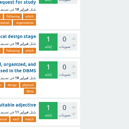
rules Request for study
فبراير 19
سُئل
في تصنيف
s
following
which
ceptual
organization
hysical design stage
1
0
فبراير 19
سُئل
في تصنيف
تصويتات
إجابة
s
following
which
d, organized, and
1
0
accessed in the DBMS ؟ - 
تصويتات
إجابة
فبراير 19
سُئل
في تصنيف
lc
design
physical
dbms
e suitable adjective
1
0
فبراير 11
سُئل
في تصنيف
تصويتات
إجابة
sical
each
match