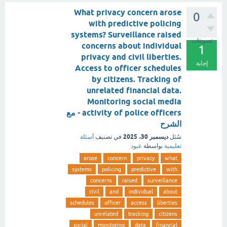
What privacy concern arose
0
with predictive policing
systems? Surveillance raised
تصويتات
concerns about individual
1
privacy and civil liberties.
إجابة
Access to officer schedules
by citizens. Tracking of
unrelated financial data.
Monitoring social media
activity of police officers - مع
الشرح
ديسمبر 30، 2025
سُئل
في تصنيف
أسئلة
تعليمية
بواسطة
عبود
arose
concern
privacy
what
systems
policing
predictive
with
concerns
raised
surveillance
civil
and
individual
about
schedules
officer
access
liberties
unrelated
tracking
citizens
social
monitoring
data
financial