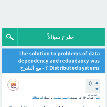
اطرح سؤالاً
The solution to problems of data
dependency and redundancy was
Distributed systems ؟ - مع الشرح
0
تصويتات
سُئل
فبراير 19
في تصنيف
أسئلة تعليمية
بواسطة
ابوعبدالله