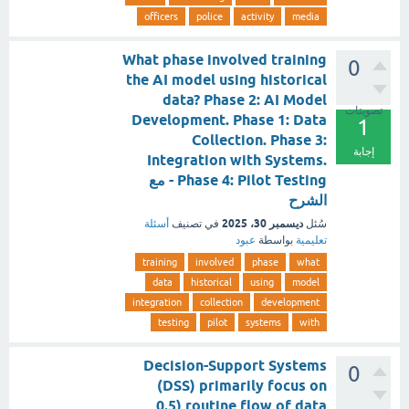
officers
police
activity
media
What phase involved training
0
the AI model using historical
data? Phase 2: AI Model
تصويتات
Development. Phase 1: Data
1
Collection. Phase 3:
إجابة
Integration with Systems.
Phase 4: Pilot Testing - مع
الشرح
ديسمبر 30، 2025
سُئل
في تصنيف
أسئلة
تعليمية
بواسطة
عبود
training
involved
phase
what
data
historical
using
model
integration
collection
development
testing
pilot
systems
with
Decision-Support Systems
0
(DSS) primarily focus on
routine flow of data (0.5