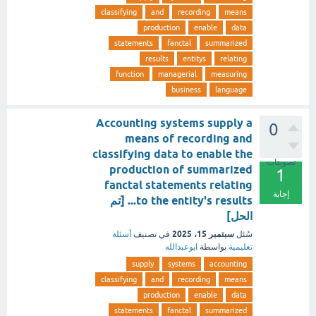
classifying
and
recording
means
production
enable
data
statements
fanctal
summarized
results
entitys
relating
function
managerial
measuring
business
language
Accounting systems supply a
0
means of recording and
classifying data to enable the
تصويتات
production of summarized
1
fanctal statements relating
إجابة
to the entity's results... [تم
الحل]
سبتمبر 15، 2025
سُئل
في تصنيف
أسئلة
تعليمية
بواسطة
ابوعبدالله
supply
systems
accounting
classifying
and
recording
means
production
enable
data
statements
fanctal
summarized