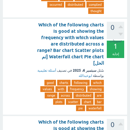
occurred
distributed
complied
thought
Which of the following charts
0
is good at showing the
frequency with which values
تصويتات
are distributed across a
1
range? Bar chart Scatter plots
إجابة
Waterfall chart Pie chart [تم
الحل]
سبتمبر 6، 2025
سُئل
في تصنيف
أسئلة تعليمية
بواسطة
ابوعبدالله
good
charts
following
which
values
with
frequency
showing
range
across
distributed
are
plots
scatter
chart
bar
pie
waterfall
Which of the following charts
0
is good at showing the