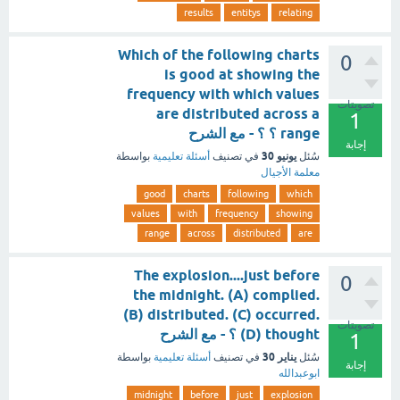
results
entitys
relating
Which of the following charts
0
is good at showing the
frequency with which values
تصويتات
are distributed across a
1
range ؟ ؟ - مع الشرح
إجابة
يونيو 30
سُئل
في تصنيف
أسئلة تعليمية
بواسطة
معلمة الأجيال
good
charts
following
which
values
with
frequency
showing
range
across
distributed
are
The explosion....just before
0
the midnight. (A) complied.
(B) distributed. (C) occurred.
تصويتات
(D) thought ؟ - مع الشرح
1
يناير 30
سُئل
في تصنيف
أسئلة تعليمية
بواسطة
إجابة
ابوعبدالله
midnight
before
just
explosion