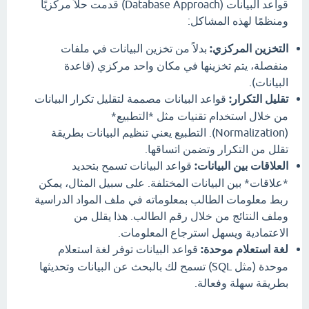
قواعد البيانات (Database Approach) قدمت حلاً مركزيًا
ومنظمًا لهذه المشاكل:
التخزين المركزي:
بدلاً من تخزين البيانات في ملفات
منفصلة، يتم تخزينها في مكان واحد مركزي (قاعدة
البيانات).
تقليل التكرار:
قواعد البيانات مصممة لتقليل تكرار البيانات
من خلال استخدام تقنيات مثل *التطبيع*
(Normalization). التطبيع يعني تنظيم البيانات بطريقة
تقلل من التكرار وتضمن اتساقها.
العلاقات بين البيانات:
قواعد البيانات تسمح بتحديد
*علاقات* بين البيانات المختلفة. على سبيل المثال، يمكن
ربط معلومات الطالب بمعلوماته في ملف المواد الدراسية
وملف النتائج من خلال رقم الطالب. هذا يقلل من
الاعتمادية ويسهل استرجاع المعلومات.
لغة استعلام موحدة:
قواعد البيانات توفر لغة استعلام
موحدة (مثل SQL) تسمح لك بالبحث عن البيانات وتحديثها
بطريقة سهلة وفعالة.