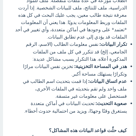
الطلاب موزعة في عدة ملفات منفصلة: ملف للمواد
الدراسية، ملف للنتائج، ملف للبيانات الشخصية. إذا أردت
معرفة نتيجة طالب معين، يجب عليك البحث في كل هذه
الملفات وربط المعلومات يدويًا. هذا يعني أن المعلومات
*تعتمد* على وجودها في أماكن متعددة، وأي تغيير في أحد
الملفات قد يؤدي إلى عدم تطابق البيانات.
تكرار البيانات:
نفس معلومات الطالب (الاسم، الرقم
الجامعي، إلخ) قد تتكرر في كل ملف من الملفات
المذكورة أعلاه. هذا التكرار يسبب مشاكل عديدة:
هدر في المساحة التخزينية:
تخزين نفس البيانات مرارًا
وتكرارًا يستهلك مساحة أكبر.
عدم اتساق البيانات:
إذا قمت بتحديث اسم الطالب في
ملف واحد ولم تقم بتحديثه في الملفات الأخرى،
فستحصل على معلومات غير متسقة.
صعوبة التحديث:
تحديث البيانات في أماكن متعددة
يستغرق وقتًا وجهدًا، ويزيد من احتمالية حدوث أخطاء.
كيف حلّت قواعد البيانات هذه المشاكل؟