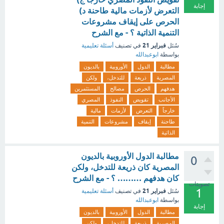
إجابة
التعرض لأزمات مالية طاحنة د)
الحرص على إيقاف مشروعات
التنمية الذاتية ؟ - مع الشرح
فبراير 21
سُئل
في تصنيف
أسئلة تعليمية
بواسطة
ابوعبدالله
مطالبة
الدول
الأوروبية
بالديون
المصرية
ذريعة
للتدخل،
ولكن
هدفهم
الحرص
مصالح
المستثمرين
الأجانب
تقويض
النفوذ
المصري
خارجاً
التعرض
لأزمات
مالية
طاحنة
إيقاف
مشروعات
التنمية
الذاتية
مطالبة الدول الأوروبية بالديون
0
المصرية كان ذريعة للتدخل، ولكن
كان هدفهم ……… ؟ - مع الشرح
تصويتات
1
فبراير 21
سُئل
في تصنيف
أسئلة تعليمية
بواسطة
ابوعبدالله
إجابة
مطالبة
الدول
الأوروبية
بالديون
المصرية
ذريعة
للتدخل،
ولكن