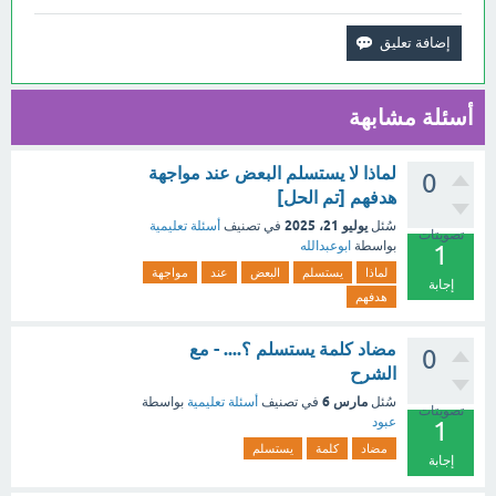
أسئلة مشابهة
لماذا لا يستسلم البعض عند مواجهة
0
هدفهم [تم الحل]
يوليو 21، 2025
سُئل
في تصنيف
أسئلة تعليمية
تصويتات
بواسطة
ابوعبدالله
1
لماذا
يستسلم
البعض
عند
مواجهة
إجابة
هدفهم
مضاد كلمة يستسلم ؟.... - مع
0
الشرح
مارس 6
سُئل
في تصنيف
أسئلة تعليمية
بواسطة
تصويتات
عبود
1
مضاد
كلمة
يستسلم
إجابة