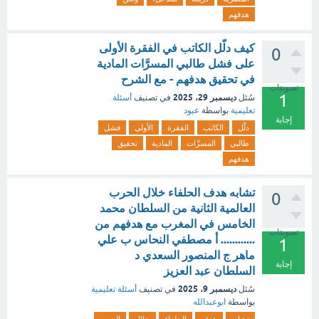
هدفهم
كيف دلّل الكاتب في الفقرة الأولى
0
على فشل طالبي المسرَّات المادية
في تحقيق هدفهم - مع الشرح
تصويتات
1
ديسمبر 29، 2025
سُئل
في تصنيف
أسئلة
تعليمية
بواسطة
عبود
إجابة
دلّل
الكاتب
الفقرة
الأولى
فشل
طالبي
المسرَّات
المادية
تحقيق
هدفهم
تشابه هدف الحلفاء خلال الحرب
0
العالمية الثانية من السلطان محمد
الخامس في المغرب مع هدفهم من
تصويتات
............ أ مصطفي النحاس ب علي
1
ماهر ج المنصور السعدي د
إجابة
السلطان عبد العزيز
ديسمبر 9، 2025
سُئل
في تصنيف
أسئلة تعليمية
بواسطة
ابوعبدالله