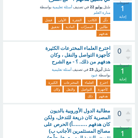
تصويتات
1
يوليو 22
سُئل
في تصنيف
أسئلة تعليمية
بواسطة
منارة العلم
إجابة
دلّل
الكاتب
الفقرة
الأولى
فشل
طالبي
المسرَّات
المادية
تحقيق
هدفهم
اخترع العلماء المخترعات الكثيرة
0
كأجهزة التواصل والنقل ، وكان
هدفهم من ذلك. ؟ - مع الشرح
تصويتات
1
أبريل 23
سُئل
في تصنيف
أسئلة تعليمية
بواسطة
عبود
إجابة
اخترع
العلماء
المخترعات
الكثيرة
كأجهزة
التواصل
والنقل
وكان
هدفهم
ذلك
مطالبة الدول الأوروبية بالديون
0
المصرية كان ذريعة للتدخل، ولكن
كان هدفهم ………أ) الحرص على
تصويتات
مصالح المستثمرين الأجانب ب)
1
تقويض النفوذ المصري خارجاً ج)