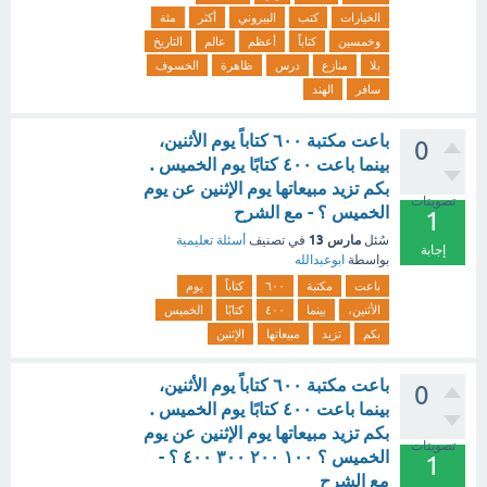
الخيارات
كتب
البيروني
أكثر
مئة
وخمسين
كتاباً
أعظم
عالم
التاريخ
بلا
منازع
درس
ظاهرة
الخسوف
سافر
الهند
باعت مكتبة ٦٠٠ كتاباً يوم الأثنين،
0
بينما باعت ٤٠٠ كتابًا يوم الخميس .
بكم تزيد مبيعاتها يوم الإثنين عن يوم
تصويتات
الخميس ؟ - مع الشرح
1
مارس 13
سُئل
في تصنيف
أسئلة تعليمية
إجابة
بواسطة
ابوعبدالله
باعت
مكتبة
٦٠٠
كتاباً
يوم
الأثنين،
بينما
٤٠٠
كتابًا
الخميس
بكم
تزيد
مبيعاتها
الإثنين
باعت مكتبة ٦٠٠ كتاباً يوم الأثنين،
0
بينما باعت ٤٠٠ كتابًا يوم الخميس .
بكم تزيد مبيعاتها يوم الإثنين عن يوم
تصويتات
الخميس ؟ ١٠٠ ٢٠٠ ٣٠٠ ٤٠٠ ؟ -
1
مع الشرح