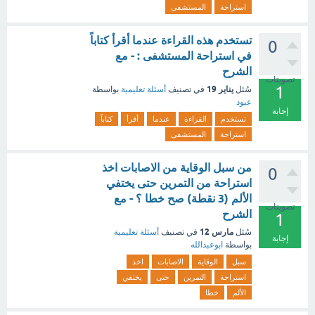
استراحة
المستشفى
تستخدم هذه القراءة عندما أقرأ كتاباً
0
في استراحة المستشفى : - مع
الشرح
تصويتات
1
يناير 19
سُئل
في تصنيف
أسئلة تعليمية
بواسطة
عبود
إجابة
تستخدم
القراءة
عندما
أقرأ
كتاباً
استراحة
المستشفى
من سبل الوقاية من الاصابات اخذ
0
استراحة من التمرين حتى يختفي
الألم (3 نقطة) صح خطا ؟ - مع
تصويتات
الشرح
1
مارس 12
سُئل
في تصنيف
أسئلة تعليمية
إجابة
بواسطة
ابوعبدالله
سبل
الوقاية
الاصابات
اخذ
استراحة
التمرين
حتى
يختفي
الألم
خطا