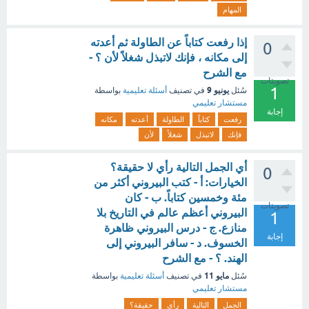
المهام
إذا رفعت كتاباً عن الطاولة ثم أعدته
0
إلى مكانه ، فإنك لاتبذل شغلاً لأن ؟ -
مع الشرح
تصويتات
1
يونيو 9
سُئل
في تصنيف
أسئلة تعليمية
بواسطة
مستشار تعليمي
إجابة
رفعت
كتاباً
الطاولة
أعدته
مكانه
فإنك
لاتبذل
شغلاً
لأن
أي الجمل التالية رأي لا حقيقة؟
0
الخيارات: أ - كتب البيروني أكثر من
مئة وخمسين كتاباً. ب - كان
تصويتات
البيروني أعظم عالم في التاريخ بلا
1
منازع. ج - درس البيروني ظاهرة
إجابة
الخسوف. د - سافر البيروني إلى
الهند. ؟ - مع الشرح
مايو 11
سُئل
في تصنيف
أسئلة تعليمية
بواسطة
مستشار تعليمي
الجمل
التالية
رأي
حقيقة؟