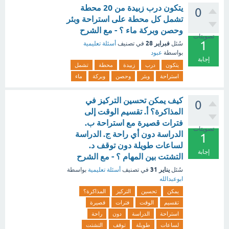
يتكون درب زبيدة من 20 محطة
0
تشمل كل محطة على استراحة وبئر
وحصن وبركة ماء ؟ - مع الشرح
تصويتات
1
فبراير 28
سُئل
في تصنيف
أسئلة تعليمية
بواسطة
عبود
إجابة
يتكون
درب
زبيدة
محطة
تشمل
استراحة
وبئر
وحصن
وبركة
ماء
كيف يمكن تحسين التركيز في
0
المذاكرة؟ أ. تقسيم الوقت إلى
فترات قصيرة مع استراحة ب.
تصويتات
الدراسة دون أي راحة ج. الدراسة
1
لساعات طويلة دون توقف د.
إجابة
التشتت بين المهام ؟ - مع الشرح
يناير 31
سُئل
في تصنيف
أسئلة تعليمية
بواسطة
ابوعبدالله
يمكن
تحسين
التركيز
المذاكرة؟
تقسيم
الوقت
فترات
قصيرة
استراحة
الدراسة
دون
راحة
لساعات
طويلة
توقف
التشتت