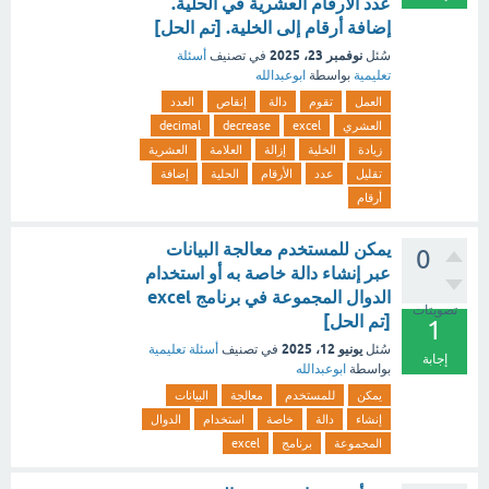
عدد الأرقام العشرية في الحلية.
إضافة أرقام إلى الخلية. [تم الحل]
نوفمبر 23، 2025
سُئل
في تصنيف
أسئلة
تعليمية
بواسطة
ابوعبدالله
العمل
تقوم
دالة
إنقاص
العدد
العشري
excel
decrease
decimal
زيادة
الخلية
إزالة
العلامة
العشرية
تقليل
عدد
الأرقام
الحلية
إضافة
أرقام
‏يمكن للمستخدم معالجة البيانات
0
عبر إنشاء دالة خاصة به أو استخدام
الدوال المجموعة في برنامج excel
تصويتات
[تم الحل]
1
يونيو 12، 2025
سُئل
في تصنيف
أسئلة تعليمية
إجابة
بواسطة
ابوعبدالله
يمكن
للمستخدم
معالجة
البيانات
إنشاء
دالة
خاصة
استخدام
الدوال
المجموعة
برنامج
excel