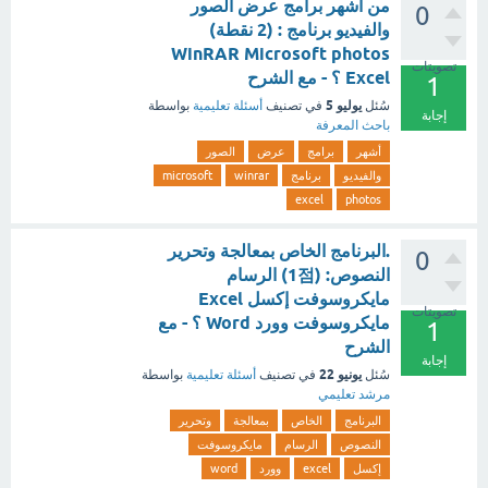
من أشهر برامج عرض الصور
0
والفيديو برنامج : (2 نقطة)
WinRAR Microsoft photos
تصويتات
Excel ؟ - مع الشرح
1
يوليو 5
سُئل
في تصنيف
أسئلة تعليمية
بواسطة
إجابة
باحث المعرفة
أشهر
برامج
عرض
الصور
والفيديو
برنامج
winrar
microsoft
excel
photos
.البرنامج الخاص بمعالجة وتحرير
0
النصوص: (1점) الرسام
مايكروسوفت إكسل Excel
تصويتات
مايكروسوفت وورد Word ؟ - مع
1
الشرح
إجابة
يونيو 22
سُئل
في تصنيف
أسئلة تعليمية
بواسطة
مرشد تعليمي
البرنامج
الخاص
بمعالجة
وتحرير
النصوص
الرسام
مايكروسوفت
إكسل
excel
وورد
word