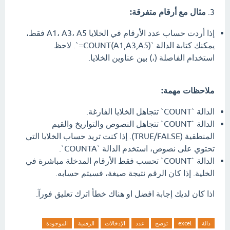
3.
مثال مع أرقام متفرقة:
إذا أردت حساب عدد الأرقام في الخلايا A1، A3، A5 فقط،
يمكنك كتابة الدالة `‎=COUNT(A1,A3,A5)‎`. لاحظ
استخدام الفاصلة (،) بين عناوين الخلايا.
ملاحظات مهمة:
الدالة `COUNT` تتجاهل الخلايا الفارغة.
الدالة `COUNT` تتجاهل النصوص والتواريخ والقيم
المنطقية (TRUE/FALSE). إذا كنت تريد حساب الخلايا التي
تحتوي على نصوص، استخدم الدالة `COUNTA`.
الدالة `COUNT` تحسب فقط الأرقام المدخلة مباشرة في
الخلية. إذا كان الرقم نتيجة صيغة، فسيتم حسابه.
اذا كان لديك إجابة افضل او هناك خطأ اترك تعليق فورآ.
دالة
excel
توضح
عدد
الإدخالات
الرقمية
الموجودة