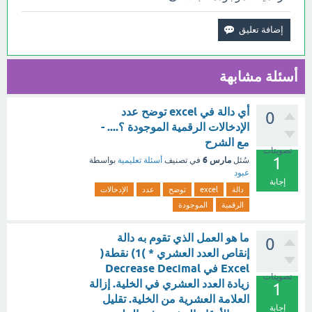
أسئلة مشابهة
أي دالة في excel توضح عدد
0
الإدخالات الرقمية الموجودة ؟.... -
مع الشرح
تصويتات
1
مارس 6
سُئل
في تصنيف
أسئلة تعليمية
بواسطة
عبود
إجابة
دالة
excel
توضح
عدد
الإدخالات
الرقمية
الموجودة
ما هو العمل الذي تقوم به دالة
0
إنقاص العدد العشري * )1) نقطة(
Excel في Decrease Decimal
تصويتات
زيادة العدد العشري في الخلية. إزالة
1
العلامة العشرية من الخلية. تقليل
إجابة