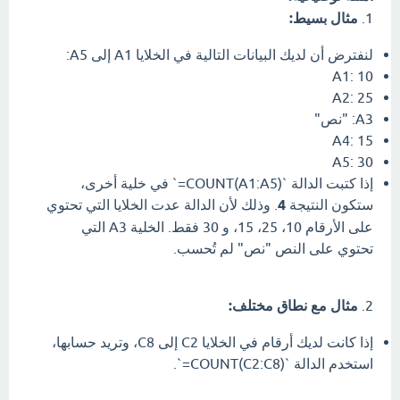
1.
مثال بسيط:
لنفترض أن لديك البيانات التالية في الخلايا A1 إلى A5:
A1: 10
A2: 25
A3: "نص"
A4: 15
A5: 30
إذا كتبت الدالة `‎=COUNT(A1:A5)‎` في خلية أخرى،
ستكون النتيجة
4
. وذلك لأن الدالة عدت الخلايا التي تحتوي
على الأرقام 10، 25، 15، و 30 فقط. الخلية A3 التي
تحتوي على النص "نص" لم تُحسب.
2.
مثال مع نطاق مختلف:
إذا كانت لديك أرقام في الخلايا C2 إلى C8، وتريد حسابها،
استخدم الدالة `‎=COUNT(C2:C8)‎`.