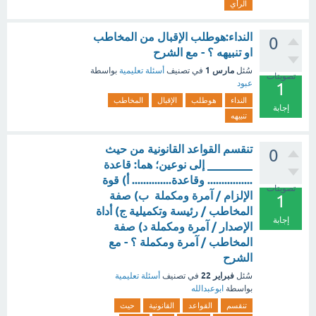
الرأي
النداء:هوطلب الإقبال من المخاطب
0
او تنبيهه ؟ - مع الشرح
مارس 1
سُئل
في تصنيف
أسئلة تعليمية
بواسطة
تصويتات
عبود
1
النداء
هوطلب
الإقبال
المخاطب
إجابة
تنبيهه
تنقسم القواعد القانونية من حيث
0
________ إلى نوعين؛ هما: قاعدة
................ وقاعدة.............. أ) قوة
تصويتات
الإلزام / آمرة ومكملة ب) صفة
1
المخاطب / رئيسة وتكميلية ج) أداة
إجابة
الإصدار / آمرة ومكملة د) صفة
المخاطب / آمرة ومكملة ؟ - مع
الشرح
فبراير 22
سُئل
في تصنيف
أسئلة تعليمية
بواسطة
ابوعبدالله
تنقسم
القواعد
القانونية
حيث