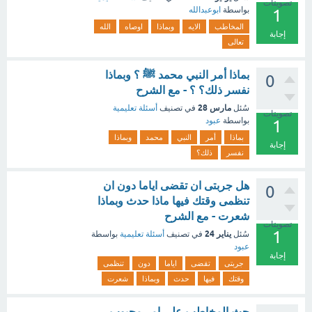
تصويتات
بواسطة
ابوعبدالله
1
المخاطب
الايه
وبماذا
اوصاه
الله
إجابة
تعالى
بماذا أمر النبي محمد ﷺ ؟ وبماذا
0
نفسر ذلك؟ ؟ - مع الشرح
مارس 28
سُئل
في تصنيف
أسئلة تعليمية
تصويتات
بواسطة
عبود
1
بماذا
أمر
النبي
محمد
وبماذا
إجابة
نفسر
ذلك؟
هل جربتى ان تقضى اياما دون ان
0
تنظمى وقتك فيها ماذا حدث وبماذا
شعرت - مع الشرح
تصويتات
1
يناير 24
سُئل
في تصنيف
أسئلة تعليمية
بواسطة
عبود
إجابة
جربتى
تقضى
اياما
دون
تنظمى
وقتك
فيها
حدث
وبماذا
شعرت
حث المخاطب على امر محبوب