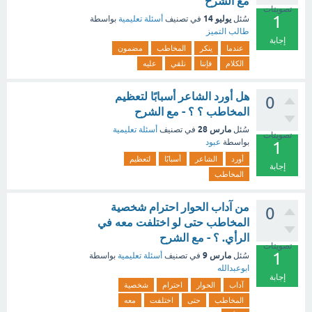
مع الشرح
تصويتات
1
يوليو 14
سُئل
في تصنيف
أسئلة تعليمية
بواسطة
طالب التميز
إجابة
عندما
ينكر
المخاطب
مضمون
الكلام
فإننا
نلقي
عليه
هل أورد الشاعر أسبابًا لتعظيم
0
المخاطب ؟ ؟ - مع الشرح
مارس 28
سُئل
في تصنيف
أسئلة تعليمية
تصويتات
بواسطة
عبود
1
أورد
الشاعر
أسبابًا
لتعظيم
إجابة
المخاطب
من آداب الحوار احترام شخصية
0
المخاطب حتى لو اختلفت معه في
الرأي. ؟ - مع الشرح
تصويتات
1
مارس 9
سُئل
في تصنيف
أسئلة تعليمية
بواسطة
ابوعبدالله
إجابة
آداب
الحوار
احترام
شخصية
المخاطب
حتى
اختلفت
معه