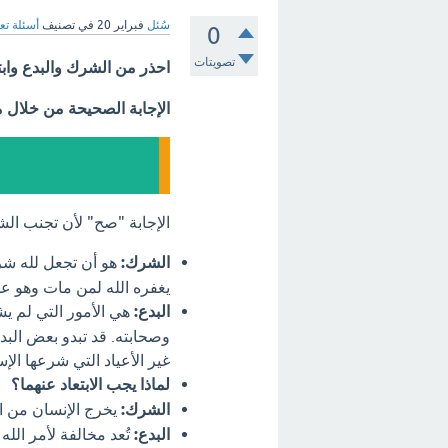
سُئل
فبراير 20
في تصنيف
أسئلة تع
0
تصويتات
احذر من الشرك والبدع وابت
الإجابة الصحيحة من خلال 
الإجابة "صح" لأن تجنب ال
الشرك:
هو أن تجعل لله شريك
يغفره الله لمن مات وهو علي
البدع:
هي الأمور التي لم يش
وصحابته. قد تبدو بعض البد
غير الأعياد التي شرعها الإ
لماذا يجب الابتعاد عنهما؟
الشرك:
يخرج الإنسان من ال
البدع:
تُعد مخالفة لأمر الله