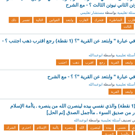
وتن الثاني نيوتن الثالث ؟ - مع الشرح
ئلة تعليمية
بواسطة
مستشار تعليمي
قارب
الشاطيء
فتحرك
القارب
وابتعد
القوانين
التالية
تفسر
ذلك
الثالث
ما ضد كلمة (ابتعد) في عبارة " وابتعد عن القرية "؟ (1 نقطة) رجع اقترب ذهب اجتنب ؟ -
أسئلة تعليمية
بواسطة
ابوعبدالله
وابتعد
القرية
رجع
اقترب
ذهب
اجتنب
في عبارة " وابتعد عن القرية "؟ ؟ - مع الشرح
أسئلة تعليمية
بواسطة
ابوعبدالله
وابتعد
القرية
أسلوب القسم هو : (1 نقطة) والذي نفسي بيده لينصرن الله من ينصره . ياأمة الإسلام
 من صديق السوء . ماأجمل الصدق [تم الحل]
ي تصنيف
أسئلة تعليمية
بواسطة
ابوعبدالله
ي
نفسي
بيده
لينصرن
الله
ينصره
ياأمة
الإسلام
احذري
الشرك
ماأجمل
الصدق