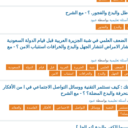
طل والبدع والفجور. ؟ - مع الشرح
أسئلة تعليمية
بواسطة
عبود
والبدع
والفجور
 الضعف العلمي في شبة الجزيرة العربية قبل قيام الدولة السعودية
نقطة) انتشار الامراض انتشار الجهل والبدع والخرافات استتباب الامن ؟ - مع
أسئلة تعليمية
بواسطة
عبود
الضعف
العلمي
شبة
الجزيرة
العربية
قبل
قيام
الدولة
السعودية
اض
الجهل
والبدع
والخرافات
استتباب
الامن
ك : كيف نستثمر التقنية ووسائل التواصل الاجتماعي في ا من الأفكار
منحرفة والبدع المضلة؟ ؟ - مع الشرح
ف
أسئلة تعليمية
بواسطة
عبود
نستثمر
التقنية
ووسائل
التواصل
الاجتماعي
الأفكار
الفاسدة
والعقائد
ضلة؟
ببها الكفر والبدع [تم الحل]