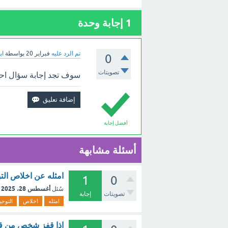
1
إجابة وحدة
تم الرد عليه
فبراير 20
بواسطة
اب
0
تصويتات
سوف تجد إجابة سؤال احذر
أفضل إجابة
أسئلة مشابهة
امثله عن اخلاص التوحيد لله
1
0
أغسطس 28، 2025
سُئل
تصويتات
إجابة
امثله
اخلاص
التوحي
اذا قفز شخص من قار