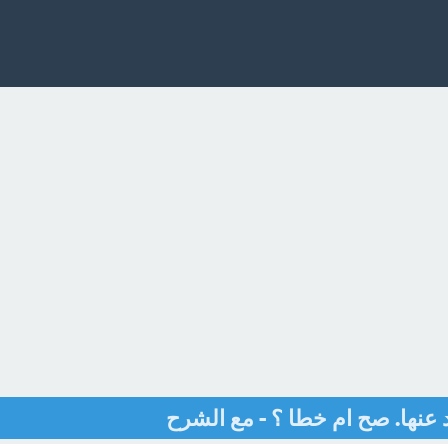
 عنها. صح ام خطا ؟ - مع الشرح