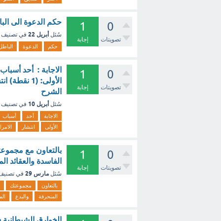
حكم الدعوة الى البا
1
0
أبريل 22
سُئل
في تصنيف
تصويتات
إجابة
حكم
الدعوة
الباطل
الاجابة : أحد أسباب
1
0
الأولى: (1 
تصويتات
إجابة
الشرح
أبريل 10
سُئل
في تصنيف
الاجابة
أحد
أسباب
الأولى
انتشار
الامر
بالتعاون مع مجموعت
1
0
الفاسدة والعقائد ال
تصويتات
إجابة
مارس 29
سُئل
في تصني
بالتعاون
مجموعتك
المنحرفة
والبدع
الم
الخوارق الشيطانية س