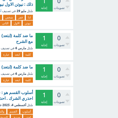
1
0
ذلك : نيوتن الاول ني
تصويتات
إجابة
مايو 29
سُئل
في تصنيف
أس
اذا
قفز
شخص
نيوتن
الاول
الثاني
1
0
مع الشرح
تصويتات
إجابة
مارس 6
سُئل
في تصنيف
كلمة
ابتعد
عبارة
ما ضد كلمة (ابتعد) 
1
0
مارس 6
سُئل
في تصنيف
تصويتات
إجابة
كلمة
ابتعد
عبارة
1
0
احذري الشرك . احذر
تصويتات
إجابة
أغسطس 4، 2025
سُئل
ف
أسلوب
القسم
والذ
احذر
صديق
السوء