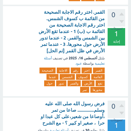
القمر. اختر رقم الاجابة الصحيحة
0
من القائمة ب كسوف الشمس.
اختر رقم الاجابة الصحيحة من
تصويتات
القائمة ب (ب) 1 - عندما تقع الأرض
1
بين الشمس والقمر. 2 - عندما تدور
إجابة
الأرض حول محورها. 3 - عندما تمر
الأرض في ظل القمر [تم الحل]
أغسطس 16، 2025
سُئل
في تصنيف
أسئلة
تعليمية
بواسطة
عبود
القمر
اختر
رقم
الاجابة
الصحيحة
القائمة
كسوف
الشمس
عندما
تقع
الأرض
والقمر
تدور
حول
محورها
تمر
فرض رسول الله صلى الله عليه
0
وسلم.............. صاعا من تمر
،أوصاعا من شعير،على كل عبدا او
تصويتات
حرا ، صغير او كبير ؟ - مع الشرح
1
يوليو 30
سُئل
في تصنيف
أسئلة تعليمية
بواسطة