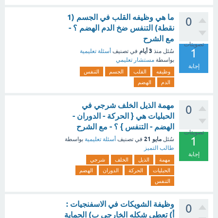
ما هي وظيفه القلب في الجسم (1
0
نقطة) التنفس ضخ الدم الهضم ؟ -
مع الشرح
تصويتات
1
3 أيام
سُئل
منذ
في تصنيف
أسئلة تعليمية
بواسطة
مستشار تعليمي
إجابة
وظيفه
القلب
الجسم
التنفس
الدم
الهضم
مهمة الذيل الخلف شرجي في
0
الحبليات هي { الحركة - الدوران -
الهضم - التنفس } ؟ - مع الشرح
تصويتات
1
مايو 21
سُئل
في تصنيف
أسئلة تعليمية
بواسطة
طالب التميز
إجابة
مهمة
الذيل
الخلف
شرجي
الحبليات
الحركة
الدوران
الهضم
التنفس
وظيفة الشويكات في الاسفنجيات :
0
أ) تعطي شكله الخارجي ب) الحماية