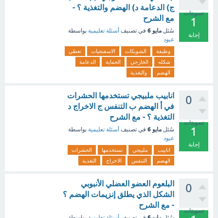
ج) الدعامة د) الهضم والتغذية ؟ -
تصويتات
مع الشرح
1
مايو 6
سُئل
في تصنيف
أسئلة تعليمية
بواسطة
إجابة
عبود
وظيفة
الشويكات
الاسفنجيات
تعطي
شكله
الخارجي
الحماية
الدعامة
الهضم
والتغذية
انابيب ملبيجي تستخدمها الحشرات
0
في أ الهضم ب التنفس ج الاخراج د
التغذية ؟ - مع الشرح
تصويتات
1
مايو 6
سُئل
في تصنيف
أسئلة تعليمية
بواسطة
عبود
إجابة
انابيب
ملبيجي
تستخدمها
الحشرات
الهضم
التنفس
الاخراج
التغذية
البلعوم العضو العضلي الأنبوبي
0
الشكل الذي يطلق إنزيمات الهضم ؟
- مع الشرح
تصويتات
مايو 6
سُئل
في تصنيف
أسئلة تعليمية
بواسطة