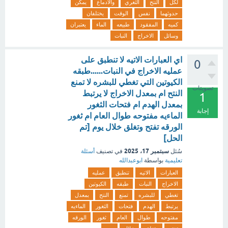
لكل
النتح
الثغري
والادماع
يمكن
حدوثهما
نفس
الوقت
يختلفان
كميه
المفقود
طبيعه
الماء
يعتبران
وسائل
الاخراج
النبات
اي العبارات الاتيه لا تنطبق على
0
عمليه الاخراج في النبات......طبقه
الكيوتين التي تغطي للبشره لا تمنع
تصويتات
النتح ام بمعدل الاخراج لا يرتبط
1
بمعدل الهدم ام فتحات الثغور
إجابة
الماءيه مفتوحه طوال العام ام ثغور
الورقه تفتح وتغلق خلال يوم [تم
الحل]
سبتمبر 17، 2025
سُئل
في تصنيف
أسئلة
تعليمية
بواسطة
ابوعبدالله
العبارات
الاتيه
تنطبق
عمليه
الاخراج
النبات
طبقه
الكيوتين
تغطي
للبشره
تمنع
النتح
بمعدل
يرتبط
الهدم
فتحات
الثغور
الماءيه
مفتوحه
طوال
العام
ثغور
الورقه