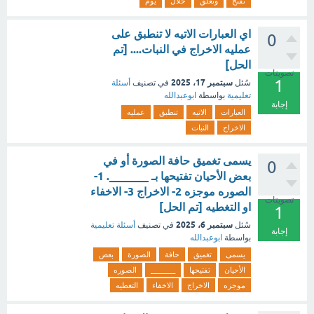
تفتح
وتغلق
خلال
يوم
اي العبارات الاتيه لا تنطبق على
0
عمليه الاخراج في النبات.... [تم
الحل]
تصويتات
1
سبتمبر 17، 2025
سُئل
في تصنيف
أسئلة
تعليمية
بواسطة
ابوعبدالله
إجابة
العبارات
الاتيه
تنطبق
عمليه
الاخراج
النبات
يسمى تغميق حافة الصورة أو في
0
بعض الأحيان تفتيحها بـ _______. 1-
الصوره موجزه 2- الاخراج 3- الاخفاء
تصويتات
او التغطيه [تم الحل]
1
سبتمبر 6، 2025
سُئل
في تصنيف
أسئلة تعليمية
إجابة
بواسطة
ابوعبدالله
يسمى
تغميق
حافة
الصورة
بعض
الأحيان
تفتيحها
_______
الصوره
موجزه
الاخراج
الاخفاء
التغطيه