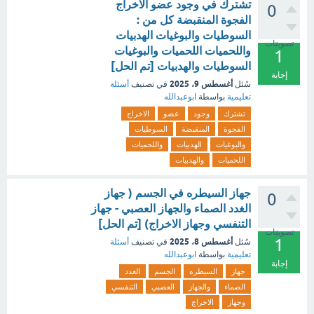
تشترك في وجود عضو الاخراج
0
الفجوة المنقبضة كل من :
السوطيات والبوغيات الهدبيات
تصويتات
واللحميات اللحميات والبوغيات
1
السوطيات والهدبيات [تم الحل]
إجابة
أغسطس 9، 2025
سُئل
في تصنيف
أسئلة
تعليمية
بواسطة
ابوعبدالله
تشترك
وجود
عضو
الاخراج
الفجوة
المنقبضة
السوطيات
والبوغيات
الهدبيات
واللحميات
اللحميات
والهدبيات
جهاز السيطره في الجسم ( جهاز
0
الغدد الصماء والجهاز العصبي - جهاز
التنفسي وجهاز الاخراج) [تم الحل]
تصويتات
1
أغسطس 8، 2025
سُئل
في تصنيف
أسئلة
تعليمية
بواسطة
ابوعبدالله
إجابة
جهاز
السيطره
الجسم
الغدد
الصماء
والجهاز
العصبي
التنفسي
وجهاز
الاخراج