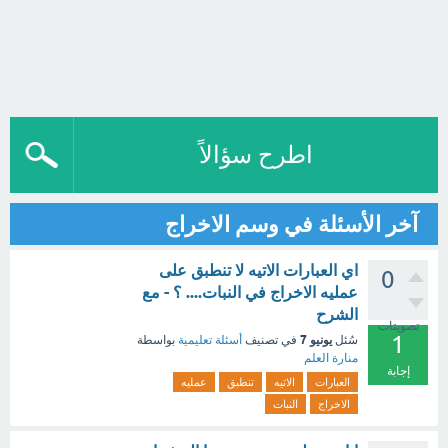
اطرح سؤالاً
آخر الأسئلة في وسم الاخراج
اي العبارات الاتيه لا تنطبق على
0
عمليه الاخراج في النبات.... ؟ - مع
الشرح
تصويتات
1
يونيو 7
سُئل
في تصنيف
أسئلة تعليمية
بواسطة
منارة العلم
إجابة
العبارات
الاتيه
تنطبق
عمليه
الاخراج
النبات