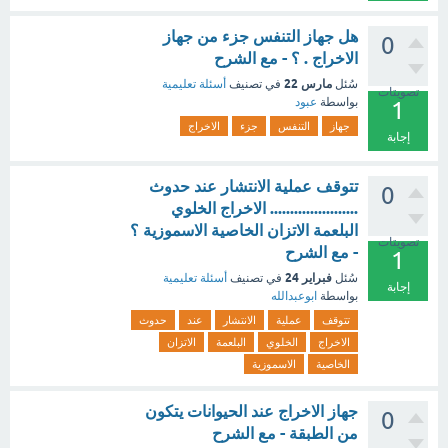
هل جهاز التنفس جزء من جهاز
0
الاخراج . ؟ - مع الشرح
مارس 22
سُئل
في تصنيف
أسئلة تعليمية
تصويتات
بواسطة
عبود
1
جهاز
التنفس
جزء
الاخراج
إجابة
تتوقف عملية الانتشار عند حدوث
0
...................... الاخراج الخلوي
البلعمة الاتزان الخاصية الاسموزية ؟
تصويتات
- مع الشرح
1
فبراير 24
سُئل
في تصنيف
أسئلة تعليمية
إجابة
بواسطة
ابوعبدالله
تتوقف
عملية
الانتشار
عند
حدوث
الاخراج
الخلوي
البلعمة
الاتزان
الخاصية
الاسموزية
جهاز الاخراج عند الحيوانات يتكون
0
من الطبقة - مع الشرح