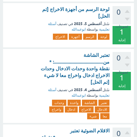
لوحة الرسم من أجهزة الاخراج [تم
0
الحل]
أغسطس 5، 2025
سُئل
في تصنيف
أسئلة
تصويتات
تعليمية
بواسطة
ابوعبدالله
1
لوحة
الرسم
أجهزة
الاخراج
إجابة
تعتبر الشاشة
0
من........................................: *
نقطة واحدة وحدات الادخال وحدات
تصويتات
الاخراج ادخال واخراج معا لا شيء
1
[تم الحل]
إجابة
أغسطس 4، 2025
سُئل
في تصنيف
أسئلة
تعليمية
بواسطة
ابوعبدالله
تعتبر
الشاشة
واحدة
وحدات
الادخال
الاخراج
ادخال
واخراج
معا
شيء
الاقلام الضوئية تعتبر
0