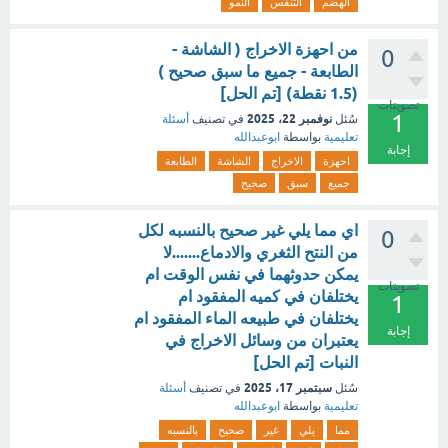
الهضم
التنفس
النمو
من احهزة الاخراج ( الشاشة -
0
الطابعة - جميع ما سبق صحيح )
(1.5 نقطة) [تم الحل]
تصويتات
1
نوفمبر 22، 2025
سُئل
في تصنيف
أسئلة
تعليمية
بواسطة
ابوعبدالله
إجابة
احهزة
الاخراج
الشاشة
الطابعة
جميع
سبق
صحيح
اي مما يلي غير صحيح بالنسبه لكل
0
من النتح الثغري والادماع.......لا
يمكن حدوثهما في نفس الوقت ام
تصويتات
يختلفان في كميه المفقود ام
1
يختلفان في طبيعه الماء المفقود ام
إجابة
يعتبران من وسائل الاخراج في
النبات [تم الحل]
سبتمبر 17، 2025
سُئل
في تصنيف
أسئلة
تعليمية
بواسطة
ابوعبدالله
مما
يلي
غير
صحيح
بالنسبه