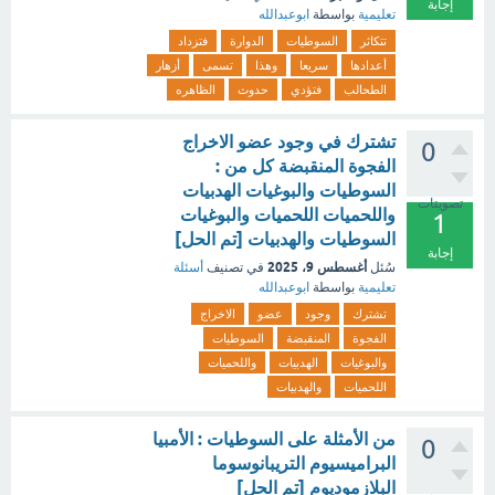
إجابة
تعليمية
بواسطة
ابوعبدالله
تتكاثر
السوطيات
الدوارة
فتزداد
أعدادها
سريعا
وهذا
تسمى
أزهار
الطحالب
فتؤدي
حدوث
الظاهره
تشترك في وجود عضو الاخراج
0
الفجوة المنقبضة كل من :
السوطيات والبوغيات الهدبيات
تصويتات
واللحميات اللحميات والبوغيات
1
السوطيات والهدبيات [تم الحل]
إجابة
أغسطس 9، 2025
سُئل
في تصنيف
أسئلة
تعليمية
بواسطة
ابوعبدالله
تشترك
وجود
عضو
الاخراج
الفجوة
المنقبضة
السوطيات
والبوغيات
الهدبيات
واللحميات
اللحميات
والهدبيات
من الأمثلة على السوطيات : الأمبيا
0
البراميسيوم التريبانوسوما
البلازموديوم [تم الحل]