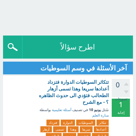
اطرح سؤالاً
آخر الأسئلة في وسم السوطيات
تتكاثر السوطيات الدوارة فتزداد
0
أعدادها سريعا وهذا تسمى أزهار
الطحالب فتؤدي الى حدوث الظاهره
تصويتات
؟ - مع الشرح
1
يونيو 10
سُئل
في تصنيف
أسئلة تعليمية
بواسطة
إجابة
منارة العلم
تتكاثر
السوطيات
الدوارة
فتزداد
أعدادها
سريعا
وهذا
تسمى
أزهار