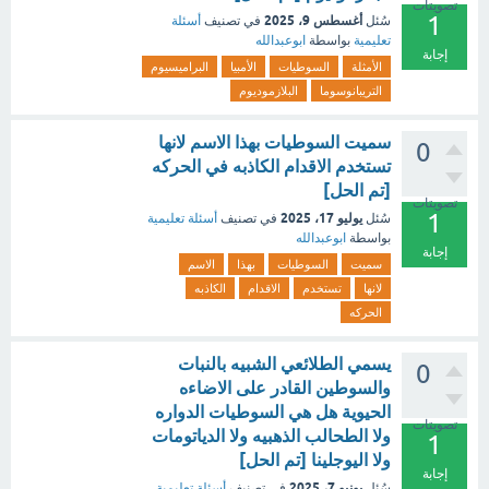
تصويتات
1
أغسطس 9، 2025
سُئل
في تصنيف
أسئلة
تعليمية
بواسطة
ابوعبدالله
إجابة
الأمثلة
السوطيات
الأمبيا
البراميسيوم
التريبانوسوما
البلازموديوم
سميت السوطيات بهذا الاسم لانها
0
تستخدم الاقدام الكاذبه في الحركه
[تم الحل]
تصويتات
1
يوليو 17، 2025
سُئل
في تصنيف
أسئلة تعليمية
بواسطة
ابوعبدالله
إجابة
سميت
السوطيات
بهذا
الاسم
لانها
تستخدم
الاقدام
الكاذبه
الحركه
يسمي الطلائعي الشبيه بالنبات
0
والسوطين القادر على الاضاءه
الحيوية هل هي السوطيات الدواره
تصويتات
ولا الطحالب الذهبيه ولا الدياتومات
1
ولا اليوجلينا [تم الحل]
إجابة
يونيو 7، 2025
سُئل
في تصنيف
أسئلة تعليمية