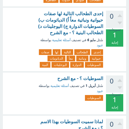
الطحالب
فتؤدي
حدوث
الظاهره
إحدى الطحالب التالية لها صفات
0
حيوانية ونباتية معاً أ) الدياتومات ب)
السوطيات الدوارة ج) اليوجلينات د)
تصويتات
الطحالب البنية ؟ - مع الشرح
1
مايو 6
سُئل
في تصنيف
أسئلة تعليمية
بواسطة
إجابة
عبود
إحدى
الطحالب
التالية
لها
صفات
حيوانية
ونباتية
معاً
الدياتومات
السوطيات
الدوارة
اليوجلينات
البنية
السوطيات ؟ - مع الشرح
0
أبريل 1
سُئل
في تصنيف
أسئلة تعليمية
بواسطة
عبود
تصويتات
1
السوطيات
إجابة
لماذا سميت السوطيات بهذا الاسم
0
؟ - مع الشرح