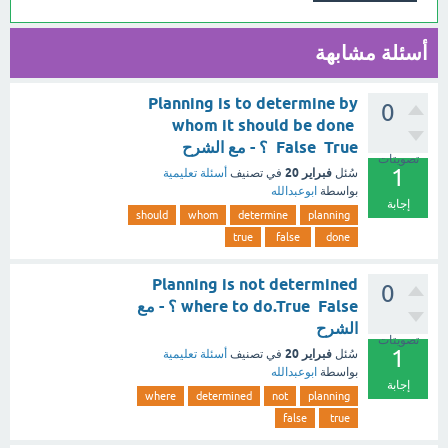
أسئلة مشابهة
Planning is to determine by
0
whom it should be done
False True ؟ - مع الشرح
تصويتات
1
فبراير 20
سُئل
في تصنيف
أسئلة تعليمية
بواسطة
ابوعبدالله
إجابة
should
whom
determine
planning
true
false
done
Planning is not determined
0
where to do.True False ؟ - مع
الشرح
تصويتات
1
فبراير 20
سُئل
في تصنيف
أسئلة تعليمية
بواسطة
ابوعبدالله
إجابة
where
determined
not
planning
false
true