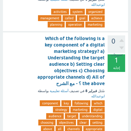
ابوعبدالله
activities
system
organized
management
called
goal
achieve
planning
operation
marketing
Which of the following is a
0
key component of a digital
marketing strategy? a)
تصويتات
Understanding the target
1
audience b) Setting clear
إجابة
objectives c) Choosing
appropriate channels d) All of
the above ؟ - مع الشرح
فبراير 8
سُئل
في تصنيف
أسئلة تعليمية
بواسطة
ابوعبدالله
component
key
following
which
strategy
marketing
digital
audience
target
understanding
choosing
objectives
clear
setting
above
all
channels
appropriate