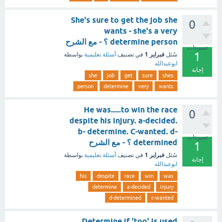
She's sure to get the job she
0
wants - she's a very
determine person ؟ - مع الشرح
تصويتات
1
فبراير 1
سُئل
في تصنيف
أسئلة تعليمية
بواسطة
ابوعبدالله
إجابة
she
job
get
sure
shes
person
determine
very
wants
He was.....to win the race
0
despite his injury. a-decided.
b- determine. C-wanted. d-
تصويتات
determined ؟ - مع الشرح
1
فبراير 1
سُئل
في تصنيف
أسئلة تعليمية
بواسطة
إجابة
ابوعبدالله
his
despite
race
win
was
determine
a-decided
injury
d-determined
c-wanted
Determine if 'too' is used