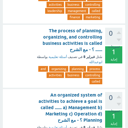
activities
business
controlling
leadership
management
called
finance
marketing
The process of planning,
0
organizing, and controlling
business activities is called
تصويتات
...... ؟ - مع الشرح
1
فبراير 8
سُئل
في تصنيف
أسئلة تعليمية
بواسطة
إجابة
ابوعبدالله
and
organizing
planning
process
activities
business
controlling
called
An organized system of
0
activities to achieve a goal is
called ...... a) Management b)
تصويتات
Marketing c) Operation d)
1
Planning ؟ - مع الشرح
إجابة
فبراير 8
سُئل
في تصنيف
أسئلة تعليمية
بواسطة