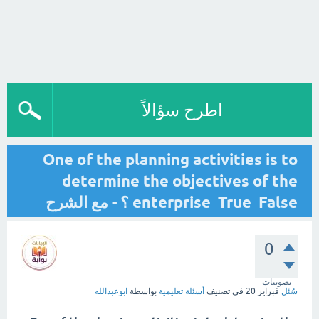
اطرح سؤالاً
One of the planning activities is to
determine the objectives of the
enterprise True False ؟ - مع الشرح
0
تصويتات
سُئل
فبراير 20
في تصنيف
أسئلة تعليمية
بواسطة
ابوعبدالله