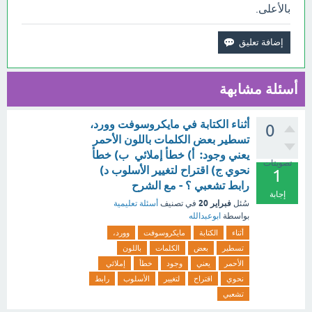
بالأعلى.
أسئلة مشابهة
أثناء الكتابة في مايكروسوفت وورد،
0
تسطير بعض الكلمات باللون الأحمر
يعني وجود: أ) خطأ إملائي ب) خطأ
تصويتات
نحوي ج) اقتراح لتغيير الأسلوب د)
1
رابط تشعبي ؟ - مع الشرح
إجابة
فبراير 20
سُئل
في تصنيف
أسئلة تعليمية
بواسطة
ابوعبدالله
أثناء
الكتابة
مايكروسوفت
وورد،
تسطير
بعض
الكلمات
باللون
الأحمر
يعني
وجود
خطأ
إملائي
نحوي
اقتراح
لتغيير
الأسلوب
رابط
تشعبي