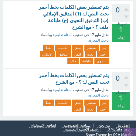
يتم تسطير بعض الكلمات بخط أحمر
0
تحت النص لـ: (1) التدقيق الإملائي
(ب) التدقيق النحوي (ج) طباعة
تصويتات
ملف ؟ - مع الشرح
1
مايو 17
سُئل
في تصنيف
أسئلة تعليمية
بواسطة
إجابة
باحث المعرفة
يتم
تسطير
بعض
الكلمات
بخط
أحمر
تحت
النص
التدقيق
الإملائي
النحوي
طباعة
ملف
يتم تسطير بعض الكلمات بخط أحمر
0
تحت النص لـ: ؟ - مع الشرح
مايو 17
سُئل
في تصنيف
أسئلة تعليمية
بواسطة
تصويتات
باحث المعرفة
1
يتم
تسطير
بعض
الكلمات
بخط
إجابة
أحمر
تحت
النص
اتصل بنا
من نحن
سياسة الخصوصية
اتفاقية الاستخدام
XML Sitemap
أرشيف الأسئلة التعليمية
Snow Theme by
Q2A Market