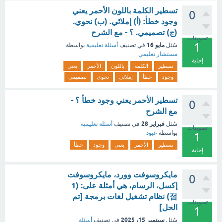
تسطير الكلمة باللون الأحمر يعني
0
وجود خطأ: (أ) إملائي. (ب) نحوي.
(ج) تصميمي. ؟ - مع الشرح
تصويتات
1
مايو 16
سُئل
في تصنيف
أسئلة تعليمية
بواسطة
مستشار تعليمي
إجابة
تسطير
الكلمة
باللون
الأحمر
يعني
وجود
خطأ
إملائي
نحوي
تصميمي
تسطير الأحمر يعني وجود خطأ ؟ -
0
مع الشرح
فبراير 28
سُئل
في تصنيف
أسئلة تعليمية
تصويتات
بواسطة
عبود
1
تسطير
الأحمر
يعني
وجود
خطأ
إجابة
مايكروسوفت وورد، مايكروسوفت
0
إكسل، الرسام، هي أمثلة على: (1
점) نظام تشغيل لغات برمجة [تم
تصويتات
الحل]
1
سبتمبر 15، 2025
سُئل
في تصنيف
أسئلة