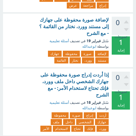
إدراج
مراجعة
عرض
لإضافة صورة محفوظة على جهازك
0
إلى مستند وورد، نختار من القائمة ؟
- مع الشرح
تصويتات
1
فبراير 19
سُئل
في تصنيف
أسئلة تعليمية
بواسطة
ابوعبدالله
إجابة
لإضافة
صورة
محفوظة
جهازك
مستند
وورد،
نختار
القائمة
إذا أردت إدراج صورة محفوظة على
0
جهازك الشخصي داخل ملف وورد،
فإنك تحتاج لاستخدام الأمر: - مع
تصويتات
الشرح
1
فبراير 18
سُئل
في تصنيف
أسئلة تعليمية
إجابة
بواسطة
ابوعبدالله
أردت
إدراج
صورة
محفوظة
جهازك
الشخصي
داخل
ملف
وورد،
فإنك
تحتاج
لاستخدام
الأمر