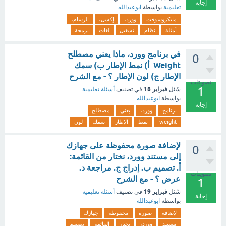
إجابة
تعليمية
بواسطة
ابوعبدالله
مايكروسوفت
وورد،
إكسل،
الرسام،
أمثلة
نظام
تشغيل
لغات
برمجة
في برنامج وورد، ماذا يعني مصطلح
0
Weight أ) نمط الإطار ب) سمك
الإطار ج) لون الإطار ؟ - مع الشرح
تصويتات
1
فبراير 18
سُئل
في تصنيف
أسئلة تعليمية
بواسطة
ابوعبدالله
إجابة
برنامج
وورد،
يعني
مصطلح
weight
نمط
الإطار
سمك
لون
لإضافة صورة محفوظة على جهازك
0
إلى مستند وورد، نختار من القائمة:
أ. تصميم ب. إدراج ج. مراجعة د.
تصويتات
عرض ؟ - مع الشرح
1
فبراير 19
سُئل
في تصنيف
أسئلة تعليمية
إجابة
بواسطة
ابوعبدالله
لإضافة
صورة
محفوظة
جهازك
مستند
وورد،
نختار
القائمة
تصميم