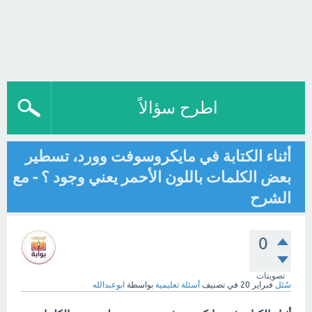
اطرح سؤالاً
أثناء الكتابة في مايكروسوفت وورد، تسطير
بعض الكلمات باللون الأحمر يعني وجود ؟ - مع
الشرح
0
تصويتات
سُئل
فبراير 20
في تصنيف
أسئلة تعليمية
بواسطة
ابوعبدالله