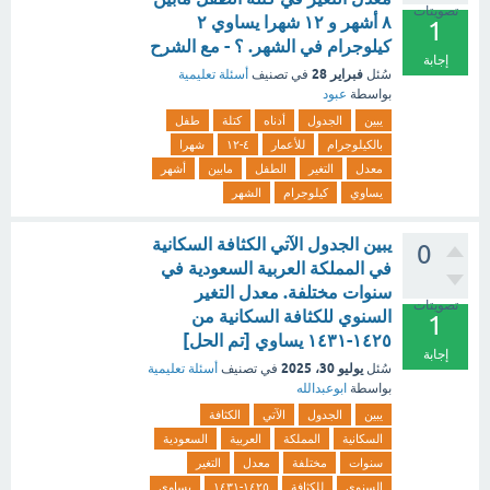
تصويتات
٨ أشهر و ١٢ شهرا يساوي ٢
1
كيلوجرام في الشهر. ؟ - مع الشرح
إجابة
فبراير 28
سُئل
في تصنيف
أسئلة تعليمية
بواسطة
عبود
يبين
الجدول
أدناه
كتلة
طفل
بالكيلوجرام
للأعمار
٤-١٢
شهرا
معدل
التغير
الطفل
مابين
أشهر
يساوي
كيلوجرام
الشهر
يبين الجدول الآتي الكثافة السكانية
0
في المملكة العربية السعودية في
سنوات مختلفة. معدل التغير
تصويتات
السنوي للكثافة السكانية من
1
١٤٢٥-١٤٣١ يساوي [تم الحل]
إجابة
يوليو 30، 2025
سُئل
في تصنيف
أسئلة تعليمية
بواسطة
ابوعبدالله
يبين
الجدول
الآتي
الكثافة
السكانية
المملكة
العربية
السعودية
سنوات
مختلفة
معدل
التغير
السنوي
للكثافة
١٤٢٥-١٤٣١
يساوي