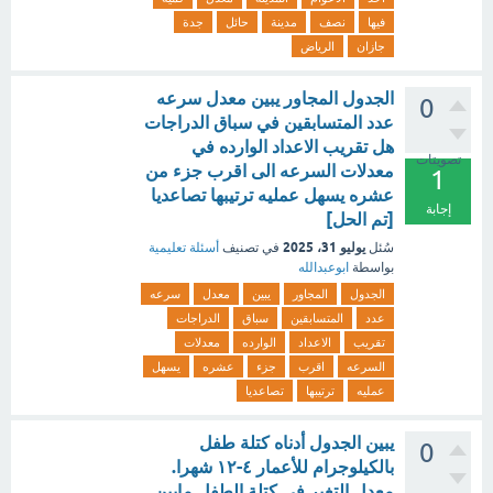
فيها
نصف
مدينة
حائل
جدة
جازان
الرياض
الجدول المجاور يبين معدل سرعه
0
عدد المتسابقين في سباق الدراجات
هل تقريب الاعداد الوارده في
تصويتات
معدلات السرعه الى اقرب جزء من
1
عشره يسهل عمليه ترتيبها تصاعديا
إجابة
[تم الحل]
يوليو 31، 2025
سُئل
في تصنيف
أسئلة تعليمية
بواسطة
ابوعبدالله
الجدول
المجاور
يبين
معدل
سرعه
عدد
المتسابقين
سباق
الدراجات
تقريب
الاعداد
الوارده
معدلات
السرعه
اقرب
جزء
عشره
يسهل
عمليه
ترتيبها
تصاعديا
يبين الجدول أدناه كتلة طفل
0
بالكيلوجرام للأعمار ٤-١٢ شهرا.
معدل التغير في كتلة الطفل مابين