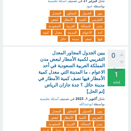
فبراير 21
سُئل
في تصنيف
أسئلة تعليمية
بواسطة
عبود
يبين
الجدول
المجاور
المعدل
التقريبي
لكمية
الأمطار
لبعض
مدن
المملكة
العربية
السعودية
أحد
الاعوام
المدينة
معدل
كمية
فيها
نصف
مدينة
حائل
يبين الجدول المجاور المعدل
0
التقريبي لكمية الأمطار لبعض مدن
المملكة العربية السعودية في أحد
تصويتات
الاعوام ، ما المدينة التي معدل كمية
1
الأمطار فيها نصف كمية الأمطار في
إجابة
مدينة حائل ؟ جدة جازان الرياض
[تم الحل]
أكتوبر 1، 2025
سُئل
في تصنيف
أسئلة تعليمية
بواسطة
ابوعبدالله
يبين
الجدول
المجاور
المعدل
التقريبي
لكمية
الأمطار
لبعض
مدن
المملكة
العربية
السعودية
أحد
الاعوام
المدينة
معدل
كمية