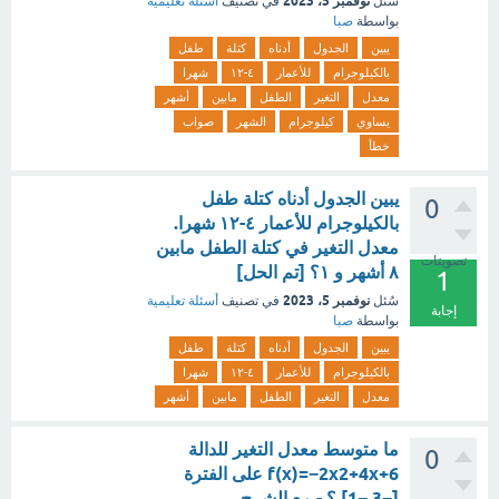
نوفمبر 5، 2023
سُئل
في تصنيف
أسئلة تعليمية
بواسطة
صبا
يبين
الجدول
أدناه
كتلة
طفل
بالكيلوجرام
للأعمار
٤-١٢
شهرا
معدل
التغير
الطفل
مابين
أشهر
يساوي
كيلوجرام
الشهر
صواب
خطأ
يبين الجدول أدناه كتلة طفل
0
بالكيلوجرام للأعمار ٤-١٢ شهرا.
معدل التغير في كتلة الطفل مابين
تصويتات
٨ أشهر و ١؟ [تم الحل]
1
نوفمبر 5، 2023
سُئل
في تصنيف
أسئلة تعليمية
إجابة
بواسطة
صبا
يبين
الجدول
أدناه
كتلة
طفل
بالكيلوجرام
للأعمار
٤-١٢
شهرا
معدل
التغير
الطفل
مابين
أشهر
ما متوسط معدل التغير للدالة
0
f(x)=−2x2+4x+6 على الفترة
[−3,−1] ؟ - مع الشرح