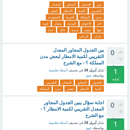
يبين
الجدول
المجاور
المعدل
التقريبي
لكمية
الأمطار
لبعض
مدن
المملكة
العربية
السعودية
أحد
الاعوام
المدينة
معدل
كمية
فيها
نصف
مدينة
حائل
جدة
جازان
الرياض
بين الجدول المجاور المعدل
0
التقريبي لكمية الامطار لبعض مدن
المملكة ؟ - مع الشرح
تصويتات
1
أبريل 28
سُئل
في تصنيف
أسئلة تعليمية
بواسطة
عبود
إجابة
الجدول
المجاور
المعدل
التقريبي
لكمية
الامطار
لبعض
مدن
المملكة
اجابة سؤال يبين الجدول المجاور
0
المعدل التقريبي لكمية الامطار ؟ -
مع الشرح
تصويتات
1
أبريل 28
سُئل
في تصنيف
أسئلة تعليمية
بواسطة
عبود