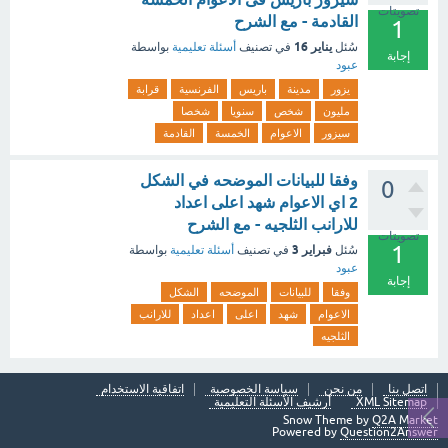
تصويتات
القادمة - مع الشرح
1
يناير 16
سُئل
في تصنيف
أسئلة تعليمية
بواسطة
إجابة
عبود
يزور
مدينة
باريس
الفرنسية
قرابة
مليون
شخص
سنويا
شخصا
سيزور
الاعوام
الخمسة
القادمة
وفقا للبيانات الموضحه في الشكل
0
2 اي الاعوام شهد اعلى اعداد
للارانب الثلجيه - مع الشرح
تصويتات
1
فبراير 3
سُئل
في تصنيف
أسئلة تعليمية
بواسطة
عبود
إجابة
وفقا
للبيانات
الموضحه
الشكل
الاعوام
شهد
اعلى
اعداد
للارانب
الثلجيه
اتصل بنا
من نحن
سياسة الخصوصية
اتفاقية الاستخدام
XML Sitemap
أرشيف الأسئلة التعليمية
Snow Theme by
Q2A Market
Powered by
Question2Answer