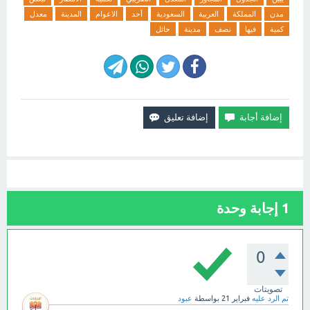
مدن
المملكة
العربية
السعودية
أحد
الاعوام
المدينة
معدل
كمية
فيها
نصف
مدينة
حائل
1
إجابة وحدة
0
تصويتات
تم الرد عليه
فبراير 21
بواسطة
عبود