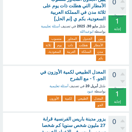
0
الأمطار التي هطلت ذات يوم على
ثلاثة مدن في المملكة العربية
تصويتات
السعودية، بكم ي [تم الحل]
1
مايو 30، 2025
سُئل
في تصنيف
أسئلة تعليمية
إجابة
بواسطة
ابوعبدالله
يبين
الجدول
المجاور
منسوب
الأمطار
هطلت
ذات
يوم
ثلاثة
مدن
المملكة
العربية
السعودية،
بكم
المعدل الطبيعي لكمية الأوزون في
0
الجو. ؟ - مع الشرح
أبريل 20
سُئل
في تصنيف
أسئلة تعليمية
تصويتات
بواسطة
عبود
1
المعدل
الطبيعي
لكمية
الأوزون
إجابة
الجو
يزور مدينة باريس الفرنسية قرابة
0
27 مليون شخص سنويا كم شخصا
سيزور باريس فى الاعوام الخمسة