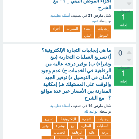
أجزاء الموطن البيئي _ ؟ - مع
الشرح
تصويتات
1
مارس 21
سُئل
في تصنيف
أسئلة تعليمية
بواسطة
عبود
إجابة
إيجابيات
انشاء
الممرات
أجزاء
الموطن
البيئي
ما هي إيجابيات التجارة الإلكترونية؟
0
أ) تسريع العمليات التجارية (بيع
وشراء) ب) توفير درجة عالية من
تصويتات
الرفاهية في الخدمات ج) عدم وجود
1
الأمان في التوصيل د) توفير الجهد
إجابة
والوقت على المستهلك هـ) إمكانية
المقارنة بين الأسعار عبر عدة مواقع
؟ - مع الشرح
مارس 14
سُئل
في تصنيف
أسئلة تعليمية
بواسطة
ابوعبدالله
إيجابيات
التجارة
الإلكترونية؟
تسريع
العمليات
التجارية
بيع
وشراء
توفير
درجة
عالية
الرفاهية
الخدمات