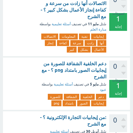
الاتصالات أنها زادت من سرعة و
كفاءة إنجاز الأعمال بشكل كبير ؟ -
تصويتات
مع الشرح
1
مايو 11
سُئل
في تصنيف
أسئلة تعليمية
بواسطة
إجابة
منارة العلم
إيجابيات
تقنية
المعلومات
الاتصالات
أنها
زادت
سرعة
كفاءة
إنجاز
الأعمال
بشكل
كبير
دعم الخلفية الشفافة للصورة من
0
إيجابيات الصور بامتداد png ؟ - مع
الشرح
تصويتات
1
مايو 5
سُئل
في تصنيف
أسئلة تعليمية
بواسطة
عبود
إجابة
دعم
الخلفية
الشفافة
للصورة
إيجابيات
الصور
بامتداد
png
:من إيجابيات التجارة الإلكترونية ؟ -
0
مع الشرح
أبريل 30
سُئل
في تصنيف
أسئلة تعليمية