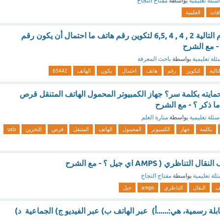
سئلة تعليمية
بواسطة
مفتاح النجاح
افات
العلمية
إذا استخدمت الأرقام التالية 2 , 4 , 4 ,6,5 لتكوين رقم هاتف ما احتمال أن يكون رقم
ئلة تعليمية
بواسطة
باحث المعرفة
لتالية
لتكوين
رقم
هاتف
احتمال
يكون
الهاتف
65442
مايته بكلمة سر؟ جهاز الكمبيوتر المحمول الهاتف المتنقل قرص
سئلة تعليمية
بواسطة
منارة العلم
بكلمة
جهاز
الكمبيوتر
المحمول
الهاتف
المتنقل
قرص
التخزين
usb
ظري ( AMPS اي جيل ؟ - مع الشرح
ئلة تعليمية
بواسطة
مفتاح النجاح
ف
النقال
التناظري
amps
جيل
مقابلة رسمية، هي:......أ) عبر الهاتف ب) عبر الفيديو ج) الجماعية د)