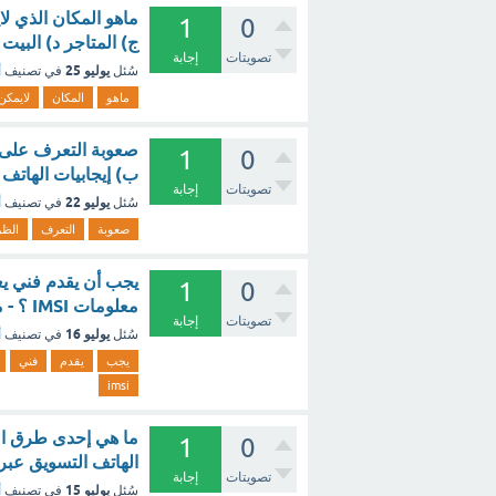
ماهو المكان الذي لاي
1
0
ج) المتاجر د) البيت
تصويتات
إجابة
يوليو 25
سُئل
في تصنيف
أ
ماهو
المكان
لايمكن
صعوبة التعرف على الظ
1
0
ب) إيجابيات الهاتف 
تصويتات
إجابة
يوليو 22
سُئل
في تصنيف
أ
صعوبة
التعرف
الظ
يجب أن يقدم فني يعم
1
0
معلومات IMSI ؟ - مع الشرح
تصويتات
إجابة
يوليو 16
سُئل
في تصنيف
أ
يجب
يقدم
فني
imsi
ما هي إحدى طرق الت
1
0
الهاتف التسويق عبر 
تصويتات
إجابة
يوليو 15
سُئل
في تصنيف
أ