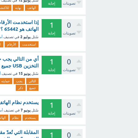
يوليو 12
سُئل
في تصنيف
أ
تصويتات
إجابة
الهاتف
نهايه
للاكتش
1
0
الهاتف هو 65442 ؟ - مع الشرح
تصويتات
إجابة
يوليو 2
سُئل
في تصنيف
أس
استخدمت
الأرقام
ا
أي من التالي يجب ح
1
0
التخزين USB جميع ما ذكر ؟ - مع الشرح
تصويتات
إجابة
يونيو 15
سُئل
في تصنيف
أ
التالي
يجب
حمايته
جميع
ذكر
يستخدم نظام الهاتف النقال التنا
1
0
يونيو 7
سُئل
في تصنيف
أس
تصويتات
إجابة
يستخدم
نظام
الهات
المقابلة التي تُعدّ 
1
0