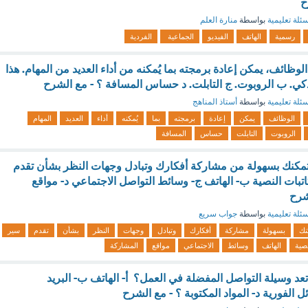
ح
ئلة تعليمية
بواسطة
منارة العلم
رسمية
الهاتف
الفيديو
الجماعية
الفردية
وظائف، يمكن إعادة برمجته بما يُمكنه من أداء العديد من المهام. هذا
ذكي. ب الروبوت. ج التابلت. د حساس المسافة ؟ - مع الشرح
ئلة تعليمية
بواسطة
أستاذ المناهج
الوظائف
يمكن
إعادة
برمجته
بما
يُمكنه
أداء
العديد
المهام
الروبوت
التابلت
حساس
المسافة
تمكنك بسهولة من مشاركة أفكارك وتبادل وجهات النظر بشأن تقدم
تبات النصية ب- الهاتف ج- وسائط التواصل الاجتماعي د- مواقع
شرح
ئلة تعليمية
بواسطة
جواب سريع
نك
بسهولة
مشاركة
أفكارك
وتبادل
وجهات
النظر
بشأن
تقدم
سير
نصية
الهاتف
وسائط
الاجتماعي
مواقع
المشاركة
عد وسيلة التواصل المفضلة في العمل؟ أ- الهاتف ب- البريد
ل الفورية د- المواد المكتوبة ؟ - مع الشرح