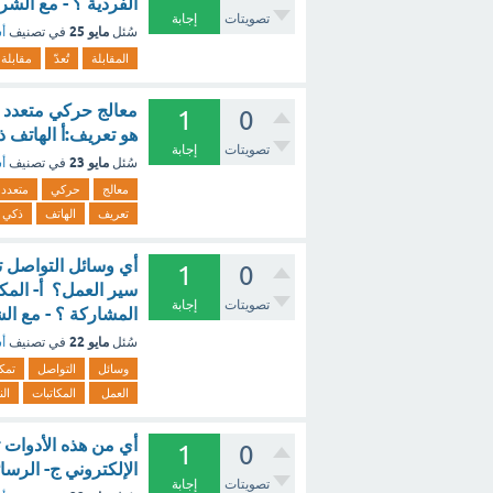
الفردية ؟ - مع الشر
تصويتات
إجابة
مايو 25
سُئل
في تصنيف
أس
المقابلة
تُعدّ
مقابلة
معالج حركي متعدد ال
1
0
هو تعريف:أ الهاتف 
تصويتات
إجابة
مايو 23
سُئل
في تصنيف
أس
معالج
حركي
متعدد
تعريف
الهاتف
ذكي
أي وسائل التواصل 
1
0
سير العمل؟ أ- المكا
تصويتات
إجابة
المشاركة ؟ - مع ال
مايو 22
سُئل
في تصنيف
أس
وسائل
التواصل
تمك
العمل
المكاتبات
ال
أي من هذه الأدوات ت
1
0
الإلكتروني ج- الرسائ
تصويتات
إجابة